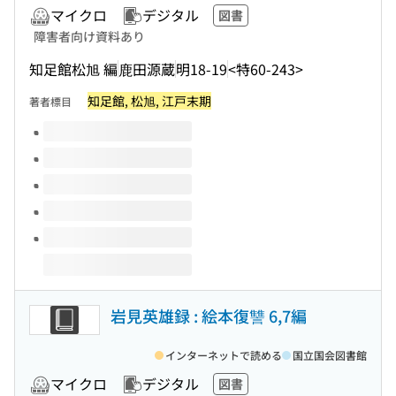
マイクロ
デジタル
図書
障害者向け資料あり
知足館松旭 編
鹿田源蔵
明18-19
<特60-243>
知足館, 松旭, 江戸末期
著者標目
このタイトルの巻号
岩見英雄録 : 絵本復讐 6,7編
インターネットで読める
国立国会図書館
マイクロ
デジタル
図書