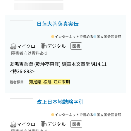
日蓮大菩薩真実伝
インターネットで読める
国立国会図書館
マイクロ
デジタル
図書
障害者向け資料あり
友鳴吉兵衛 (乾坤亭東涯) 編
華本文章堂
明14.11
<特36-893>
知足館, 松旭, 江戸末期
著者標目
改正日本地誌略字引
インターネットで読める
国立国会図書館
マイクロ
デジタル
図書