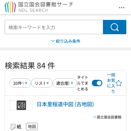
メニ
本文へ移動
検索
絞り込み条件
検索結果 84 件
一括
タイト
お気
ルでま
に入
とめる
り
日本里程道中図 (古地図)
国立国会図書館
紙
地図