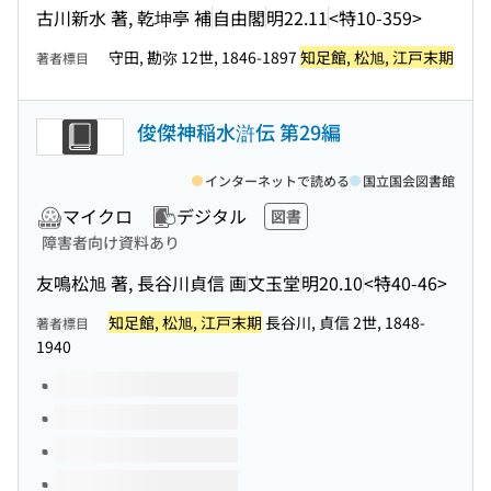
古川新水 著, 乾坤亭 補
自由閣
明22.11
<特10-359>
守田, 勘弥 12世, 1846-1897
知足館, 松旭, 江戸末期
著者標目
俊傑神稲水滸伝 第29編
インターネットで読める
国立国会図書館
マイクロ
デジタル
図書
障害者向け資料あり
友鳴松旭 著, 長谷川貞信 画
文玉堂
明20.10
<特40-46>
知足館, 松旭, 江戸末期
長谷川, 貞信 2世, 1848-
著者標目
1940
このタイトルの巻号