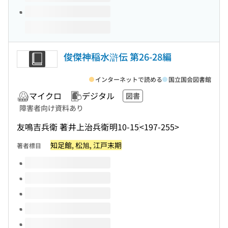
俊傑神稲水滸伝 第26-28編
インターネットで読める
国立国会図書館
マイクロ
デジタル
図書
障害者向け資料あり
友鳴吉兵衛 著
井上治兵衛
明10-15
<197-255>
知足館, 松旭, 江戸末期
著者標目
このタイトルの巻号