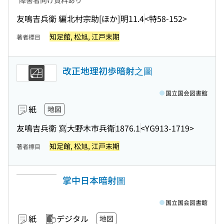
障害者向け資料あり
友鳴吉兵衛 編
北村宗助[ほか]
明11.4
<特58-152>
知足館, 松旭, 江戸末期
著者標目
改正地理初歩暗射之圖
国立国会図書館
紙
地図
友鳴吉兵衛 寫
大野木市兵衛
1876.1
<YG913-1719>
知足館, 松旭, 江戸末期
著者標目
掌中日本暗射圖
国立国会図書館
紙
デジタル
地図