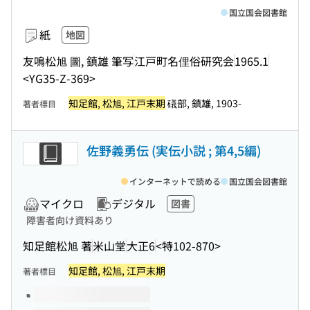
国立国会図書館
紙
地図
友鳴松旭 圖, 鎮雄 筆写
江戸町名俚俗研究会
1965.1
<YG35-Z-369>
知足館, 松旭, 江戸末期
礒部, 鎮雄, 1903-
著者標目
佐野義勇伝 (実伝小説 ; 第4,5編)
インターネットで読める
国立国会図書館
マイクロ
デジタル
図書
障害者向け資料あり
知足館松旭 著
米山堂
大正6
<特102-870>
知足館, 松旭, 江戸末期
著者標目
このタイトルの巻号