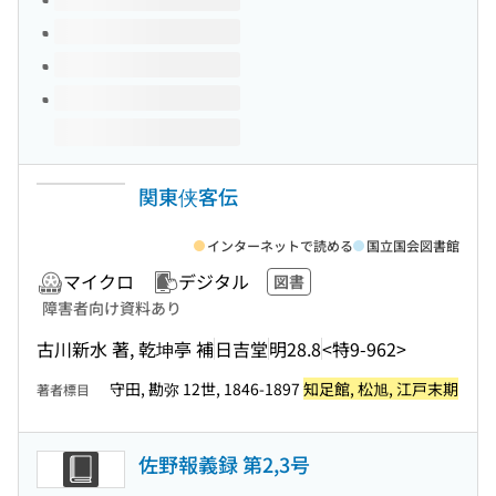
関東侠客伝
インターネットで読める
国立国会図書館
マイクロ
デジタル
図書
障害者向け資料あり
古川新水 著, 乾坤亭 補
日吉堂
明28.8
<特9-962>
守田, 勘弥 12世, 1846-1897
知足館, 松旭, 江戸末期
著者標目
佐野報義録 第2,3号