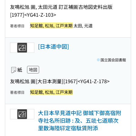
友鳴松旭 圖, 太田元道 訂正補圖
古地図史料出版
[1977]
<YG41-Z-103>
知足館, 松旭, 江戸末期
太田, 元道
著者標目
[日本道中図]
国立国会図書館
紙
地図
友鳴松旭 圖
[大日本測量]
[1967]
<YG41-Z-178>
知足館, 松旭, 江戸末期
著者標目
大日本早見道中記 御城下御高宿附
寺社名所旧跡 : 及、五畿七道順次
里数海陸驛定宿駄賃附添