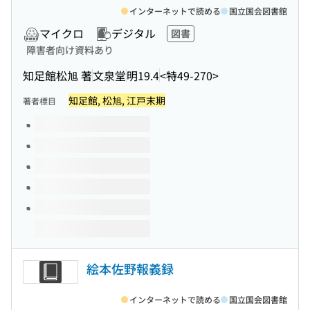
インターネットで読める
国立国会図書館
マイクロ
デジタル
図書
障害者向け資料あり
知足館松旭 著
文泉堂
明19.4
<特49-270>
知足館, 松旭, 江戸末期
著者標目
このタイトルの巻号
絵本佐野報義録
インターネットで読める
国立国会図書館