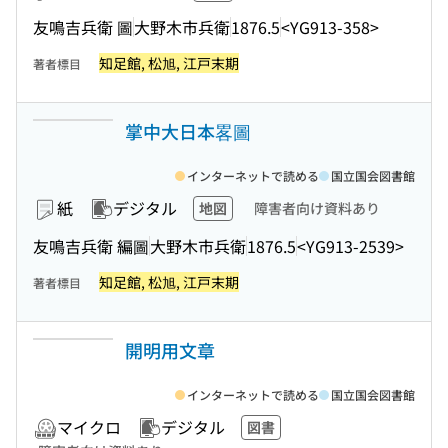
友鳴吉兵衛 圖
大野木市兵衛
1876.5
<YG913-358>
知足館, 松旭, 江戸末期
著者標目
掌中大日本畧圖
インターネットで読める
国立国会図書館
紙
デジタル
地図
障害者向け資料あり
友鳴吉兵衛 編圖
大野木市兵衛
1876.5
<YG913-2539>
知足館, 松旭, 江戸末期
著者標目
開明用文章
インターネットで読める
国立国会図書館
マイクロ
デジタル
図書