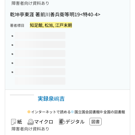
障害者向け資料あり
乾坤亭東涯 著
前川善兵衛等
明19
<特40-4>
知足館, 松旭, 江戸末期
著者標目
このタイトルの巻号
実録泉嶋吉
インターネットで読める
国立国会図書館
全国の図書館
紙
マイクロ
デジタル
図書
障害者向け資料あり