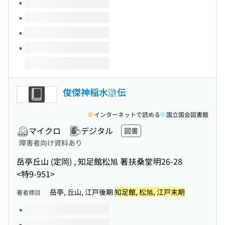
俊傑神稲水滸伝
インターネットで読める
国立国会図書館
マイクロ
デジタル
図書
障害者向け資料あり
岳亭丘山 (定岡) , 知足館松旭 著
扶桑堂
明26-28
<特9-951>
岳亭, 丘山, 江戸後期
知足館, 松旭, 江戸末期
著者標目
このタイトルの巻号