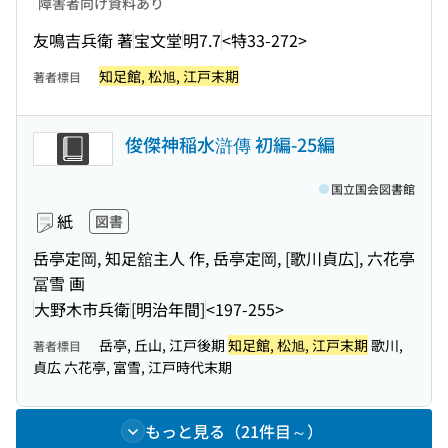
障害者向け資料あり
友鳴吉兵衛 著
宝文堂
明7.7
<特33-272>
知足館, 松旭, 江戸末期
著者標目
俊傑神稲水滸傳 初編-25編
国立国会図書館
紙
図書
岳亭定岡, 知足舘主人 作, 岳亭定岡, [歌川貞広], 六花亭
冨雪 画
大野木市兵衛
[明治年間]
<197-255>
岳亭, 丘山, 江戸後期
知足館, 松旭, 江戸末期
歌川,
著者標目
貞広 六花亭, 富雪, 江戸時代末期
もっと見る（21件目～）