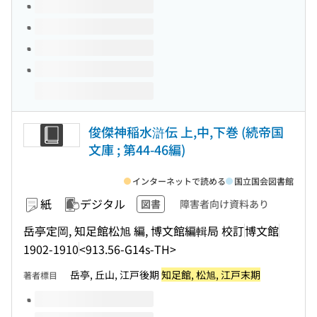
俊傑神稲水滸伝 上,中,下巻 (続帝国
文庫 ; 第44-46編)
インターネットで読める
国立国会図書館
紙
デジタル
図書
障害者向け資料あり
岳亭定岡, 知足館松旭 編, 博文館編輯局 校訂
博文館
1902-1910
<913.56-G14s-TH>
岳亭, 丘山, 江戸後期
知足館, 松旭, 江戸末期
著者標目
このタイトルの巻号