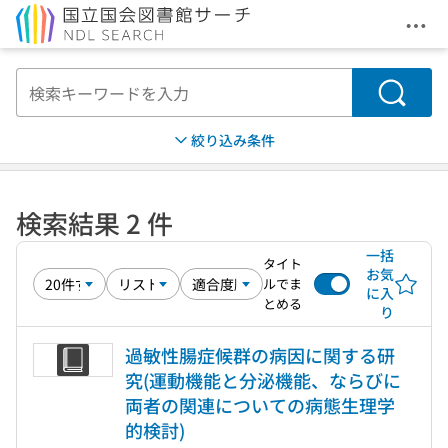
メニ
本文へ移動
検索
絞り込み条件
検索結果 2 件
一括
タイト
お気
ルでま
に入
とめる
り
過敏性腸症候群の病因に関する研
究(運動機能と分泌機能、ならびに
両者の関連についての病態生理学
的検討)