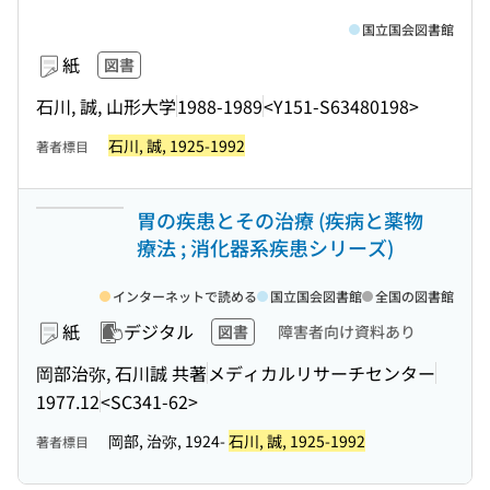
国立国会図書館
紙
図書
石川, 誠, 山形大学
1988-1989
<Y151-S63480198>
石川, 誠, 1925-1992
著者標目
胃の疾患とその治療 (疾病と薬物
療法 ; 消化器系疾患シリーズ)
インターネットで読める
国立国会図書館
全国の図書館
紙
デジタル
図書
障害者向け資料あり
岡部治弥, 石川誠 共著
メディカルリサーチセンター
1977.12
<SC341-62>
岡部, 治弥, 1924-
石川, 誠, 1925-1992
著者標目