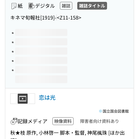
紙
デジタル
雑誌
雑誌タイトル
キネマ旬報社
[1919]-
<Z11-158>
このタイトルの巻号
恋は光
国立国会図書館
記録メディア
映像資料
障害者向け資料あり
秋★枝 原作, 小林啓一 脚本・監督, 神尾楓珠 [ほか出