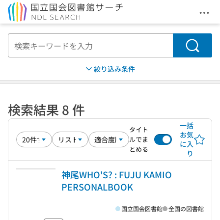
メニ
本文へ移動
検索
絞り込み条件
検索結果 8 件
一括
タイト
お気
ルでま
に入
とめる
り
神尾WHO'S? : FUJU KAMIO
PERSONALBOOK
国立国会図書館
全国の図書館