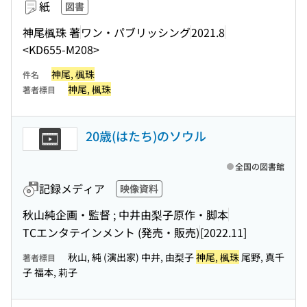
紙
図書
神尾楓珠 著
ワン・パブリッシング
2021.8
<KD655-M208>
神尾, 楓珠
件名
神尾, 楓珠
著者標目
20歳(はたち)のソウル
全国の図書館
記録メディア
映像資料
秋山純企画・監督 ; 中井由梨子原作・脚本
TCエンタテインメント (発売・販売)
[2022.11]
秋山, 純 (演出家) 中井, 由梨子
神尾, 楓珠
尾野, 真千
著者標目
子 福本, 莉子