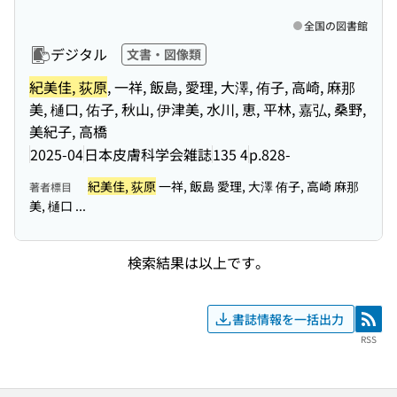
全国の図書館
デジタル
文書・図像類
紀美佳, 荻原
, 一祥, 飯島, 愛理, 大澤, 侑子, 高崎, 麻那
美, 樋口, 佑子, 秋山, 伊津美, 水川, 恵, 平林, 嘉弘, 桑野,
美紀子, 高橋
2025-04
日本皮膚科学会雑誌
135 4
p.828-
紀美佳, 荻原
一祥, 飯島 愛理, 大澤 侑子, 高崎 麻那
著者標目
美, 樋口 ...
検索結果は以上です。
書誌情報を一括出力
RSS
RSS