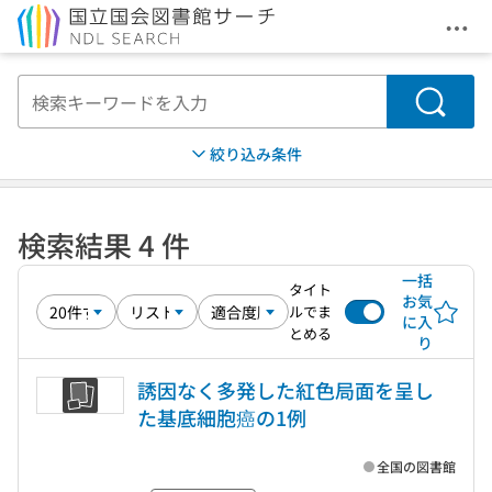
メニ
本文へ移動
検索
絞り込み条件
検索結果 4 件
一括
タイト
お気
ルでま
に入
とめる
り
誘因なく多発した紅色局面を呈し
た基底細胞癌の1例
全国の図書館