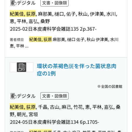
デジタル
文書・図像類
紀美佳, 荻原
, 麻那美, 樋口, 佑子, 秋山, 伊津美, 水川,
恵, 平林, 嘉弘, 桑野
2025-02
日本皮膚科学会雑誌
135 2
p.367-
紀美佳, 荻原
麻那美, 樋口 佑子, 秋山 伊津美, 水川
著者標目
恵, 平林 ...
環状の茶褐色斑を伴った菌状息肉
症の1例
全国の図書館
デジタル
文書・図像類
紀美佳, 荻原
, 千晶, 古山, 麻己, 竹花, 恵, 平林, 嘉弘, 桑
野, 朝光, 宮垣
2024-05
日本皮膚科学会雑誌
134 6
p.1705-