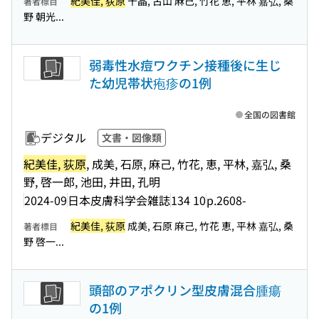
紀美佳, 荻原
千晶, 古山 麻己, 竹花 恵, 平林 嘉弘, 桑
著者標目
野 朝光...
弱毒性水痘ワクチン接種後に生じ
た幼児帯状疱疹の1例
全国の図書館
デジタル
文書・図像類
紀美佳, 荻原
, 成美, 石原, 麻己, 竹花, 恵, 平林, 嘉弘, 桑
野, 啓一郎, 池田, 井田, 孔明
2024-09
日本皮膚科学会雑誌
134 10
p.2608-
紀美佳, 荻原
成美, 石原 麻己, 竹花 恵, 平林 嘉弘, 桑
著者標目
野 啓一...
頭部のアポクリン型皮膚混合腫瘍
の1例