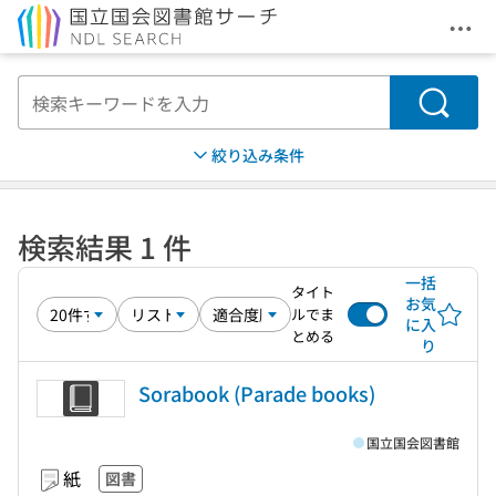
メニ
本文へ移動
検索
絞り込み条件
検索結果 1 件
一括
タイト
お気
ルでま
に入
とめる
り
Sorabook (Parade books)
国立国会図書館
紙
図書