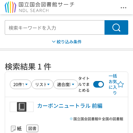
メニ
本文へ移動
検索
絞り込み条件
検索結果 1 件
一括
タイト
お気
ルでま
に入
とめる
り
カーボンニュートラル 前編
国立国会図書館
全国の図書館
紙
図書