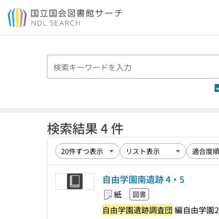
本文へ移動
検索結果 4 件
自由学園南遺跡 4・5
紙
図書
自由学園遺跡調査団
編
自由学園
2