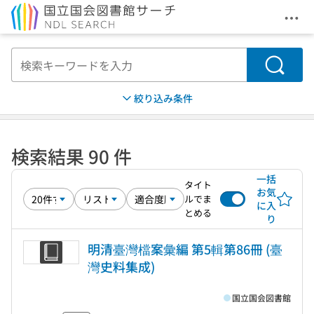
メニ
本文へ移動
検索
絞り込み条件
検索結果 90 件
一括
タイト
お気
ルでま
に入
とめる
り
明清臺灣檔案彙編 第5輯第86冊 (臺
灣史料集成)
国立国会図書館