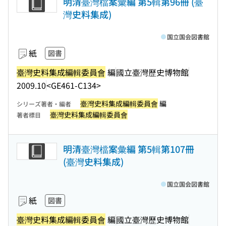
明清臺灣檔案彙編 第5輯第96冊 (臺
灣史料集成)
国立国会図書館
紙
図書
臺灣史料集成編輯委員會
編
國立臺灣歷史博物館
2009.10
<GE461-C134>
臺灣史料集成編輯委員會
編
シリーズ著者・編者
臺灣史料集成編輯委員會
著者標目
明清臺灣檔案彙編 第5輯第107冊
(臺灣史料集成)
国立国会図書館
紙
図書
臺灣史料集成編輯委員會
編
國立臺灣歷史博物館