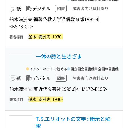
紙
デジタル
図書
障害者向け資料あり
船木満洲夫 編著
仏教大学通信教育部
1995.4
<KS73-G1>
船木, 満洲夫, 1930-
著者標目
一休の詩と生きざま
インターネットで読める
国立国会図書館
全国の図書館
紙
デジタル
図書
障害者向け資料あり
船木満洲夫 著
近代文芸社
1995.6
<HM172-E155>
船木, 満洲夫, 1930-
著者標目
T.S.エリオットの文学 : 暗示と解
釈