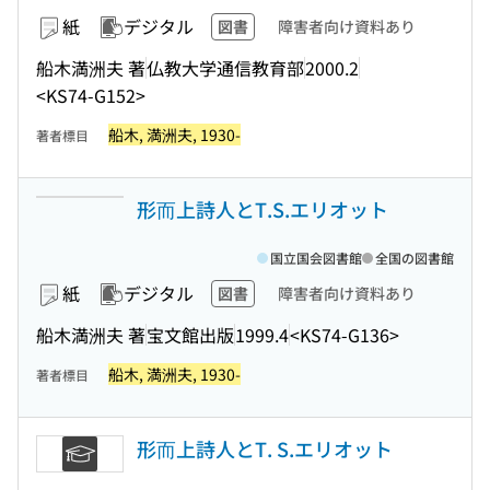
紙
デジタル
図書
障害者向け資料あり
船木満洲夫 著
仏教大学通信教育部
2000.2
<KS74-G152>
船木, 満洲夫, 1930-
著者標目
形而上詩人とT.S.エリオット
国立国会図書館
全国の図書館
紙
デジタル
図書
障害者向け資料あり
船木満洲夫 著
宝文館出版
1999.4
<KS74-G136>
船木, 満洲夫, 1930-
著者標目
形而上詩人とT. S.エリオット