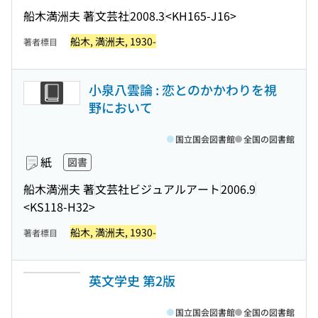
船木満洲夫 著
文芸社
2008.3
<KH165-J16>
船木, 満洲夫, 1930-
著者標目
小泉八雲論 : 恋とのかかわりを視
野において
国立国会図書館
全国の図書館
紙
図書
船木満洲夫 著
文芸社ビジュアルアート
2006.9
<KS118-H32>
船木, 満洲夫, 1930-
著者標目
英文学史 第2版
国立国会図書館
全国の図書館