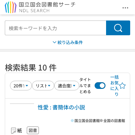
メニ
本文へ移動
検索
絞り込み条件
検索結果 10 件
一括
タイト
お気
ルでま
に入
とめる
り
性愛 : 書簡体の小説
国立国会図書館
全国の図書館
紙
図書