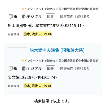
インターネットで読める
国立国会図書館
全国の図書館
紙
デジタル
図書
障害者向け資料あり
船木満洲夫 著
北星堂書店
1978.3
<KS115-11>
船木, 満洲夫, 1930-
著者標目
船木満洲夫詩集 (昭和詩大系)
インターネットで読める
国立国会図書館
全国の図書館
紙
デジタル
図書
障害者向け資料あり
宝文館出版
1976
<KH165-74>
船木, 満洲夫, 1930-
著者標目
検索結果は以上です。