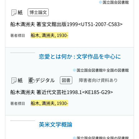
国立国会図書館
紙
博士論文
船木満洲夫 著
宝文館出版
1999
<UT51-2007-C583>
船木, 満洲夫, 1930-
著者標目
恋愛とは何か : 文学作品を中心に
国立国会図書館
全国の図書館
紙
デジタル
図書
障害者向け資料あり
船木満洲夫 著
近代文芸社
1998.1
<KE185-G29>
船木, 満洲夫, 1930-
著者標目
英米文学概論
国立国会図書館
全国の図書館