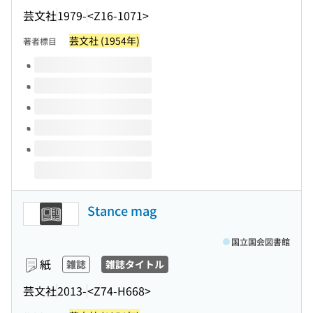
芸文社
1979-
<Z16-1071>
芸文社 (1954年)
著者標目
このタイトルの巻号
Stance mag
国立国会図書館
紙
雑誌
雑誌タイトル
芸文社
2013-
<Z74-H668>