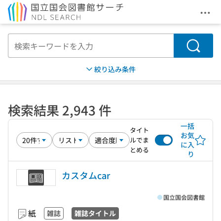
メニ
本文へ移動
検索
絞り込み条件
検索結果 2,943 件
一括
タイト
お気
ルでま
に入
とめる
り
カスタムcar
国立国会図書館
紙
雑誌
雑誌タイトル