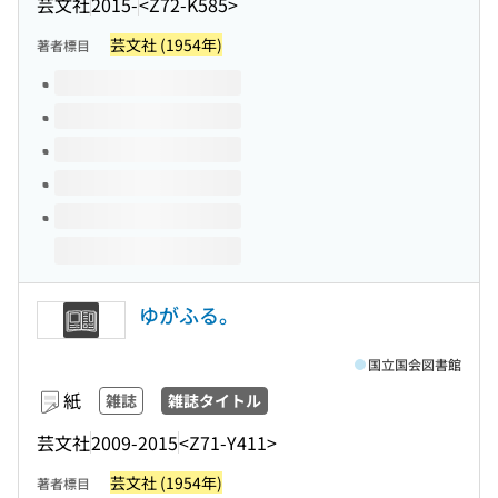
芸文社
2015-
<Z72-K585>
芸文社 (1954年)
著者標目
このタイトルの巻号
ゆがふる。
国立国会図書館
紙
雑誌
雑誌タイトル
芸文社
2009-2015
<Z71-Y411>
芸文社 (1954年)
著者標目