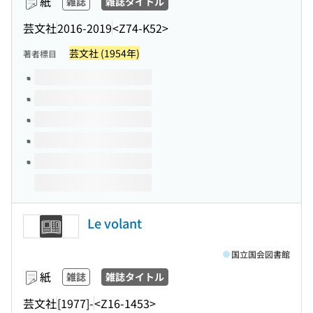
紙
雑誌
雑誌タイトル
芸文社
2016-2019
<Z74-K52>
芸文社 (1954年)
著者標目
このタイトルの巻号
Le volant
国立国会図書館
紙
雑誌
雑誌タイトル
芸文社
[1977]-
<Z16-1453>