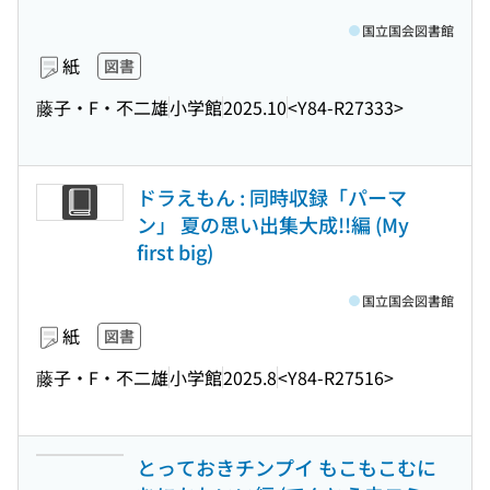
国立国会図書館
紙
図書
藤子・F・不二雄
小学館
2025.10
<Y84-R27333>
ドラえもん : 同時収録「パーマ
ン」 夏の思い出集大成!!編 (My
first big)
国立国会図書館
紙
図書
藤子・F・不二雄
小学館
2025.8
<Y84-R27516>
とっておきチンプイ もこもこむに