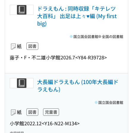
ドラえもん : 同時収録「キテレツ
大百科」 出足は上々♥編 (My first
big)
国立国会図書館
全国の図書館
紙
図書
藤子・F・不二雄
小学館
2026.7
<Y84-R39728>
大長編ドラえもん (100年大長編ド
ラえもん)
国立国会図書館
紙
図書
児童書
小学館
2022.12
<Y16-N22-M134>
内容細目