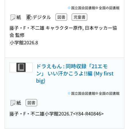
国立国会図書館
全国の図書館
紙
デジタル
図書
児童書
藤子・F・不二雄 キャラクター原作, 日本サッカー協
会 監修
小学館
2026.8
ドラえもん : 同時収録「21エモ
ン」 いい汗かこうよ!!編 (My first
big)
国立国会図書館
全国の図書館
紙
図書
藤子・F・不二雄
小学館
2026.7
<Y84-R40846>