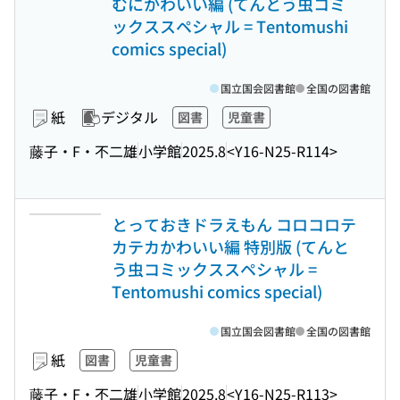
むにかわいい編 (てんとう虫コミ
ックススペシャル = Tentomushi
comics special)
国立国会図書館
全国の図書館
紙
デジタル
図書
児童書
藤子・F・不二雄
小学館
2025.8
<Y16-N25-R114>
とっておきドラえもん コロコロテ
カテカかわいい編 特別版 (てんと
う虫コミックススペシャル =
Tentomushi comics special)
国立国会図書館
全国の図書館
紙
図書
児童書
藤子・F・不二雄
小学館
2025.8
<Y16-N25-R113>