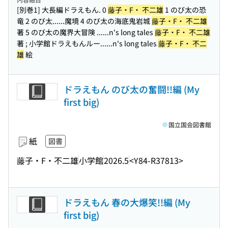
[別巻1] 大長編ドラえもん. 0
藤子・F・ 不二雄
1 のび太の恐
竜 2 のび太...
...魔境 4 のび太の海底鬼岩城
藤子・F・ 不二雄
著 5 のび太の魔界大冒険 ...
...n's long tales
藤子・F・ 不二雄
著 ; 小学館ドラえもんルー...
...n's long tales
藤子・F・ 不二
雄
絵
ドラえもん のび太の奮闘!!編 (My
first big)
国立国会図書館
紙
図書
藤子・F・不二雄
小学館
2026.5
<Y84-R37813>
ドラえもん 春の大爆笑!!編 (My
first big)