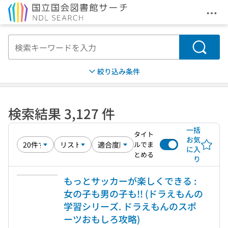
メニ
本文へ移動
検索
絞り込み条件
検索結果 3,127 件
一括
タイト
お気
ルでま
に入
とめる
り
もっとサッカーが楽しくできる :
女の子も男の子も!! (ドラえもんの
学習シリーズ. ドラえもんのスポ
ーツおもしろ攻略)