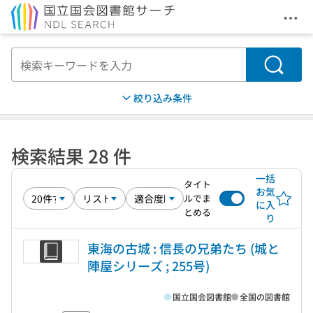
メニ
本文へ移動
検索
絞り込み条件
検索結果 28 件
一括
タイト
お気
ルでま
に入
とめる
り
東海の古城 : 信長の兄弟たち (城と
陣屋シリーズ ; 255号)
国立国会図書館
全国の図書館