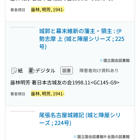
藤林, 明芳, 1941-
著者標目
城郭と幕末維新の藩主・領主 : 伊
勢志摩 上 (城と陣屋シリーズ ; 225
号)
国立国会図書館
紙
デジタル
図書
障害者向け資料あり
藤林明芳 著
日本古城友の会
1998.11
<GC145-G9>
藤林, 明芳, 1941-
著者標目
尾張名古屋城雑記 (城と陣屋シリ
ーズ ; 224号)
国立国会図書館
全国の図書館