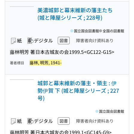
美濃城郭と幕末維新の藩主たち
(城と陣屋シリーズ ; 228号)
国立国会図書館
全国の図書館
紙
デジタル
図書
障害者向け資料あり
藤林明芳 著
日本古城友の会
1999.5
<GC122-G15>
藤林, 明芳, 1941-
著者標目
城郭と幕末維新の藩主・領主 : 伊
勢伊賀 下 (城と陣屋シリーズ ; 227
号)
国立国会図書館
紙
デジタル
図書
障害者向け資料あり
藤林明芳 著
日本古城友の会
1999.1
<GC145-G9>