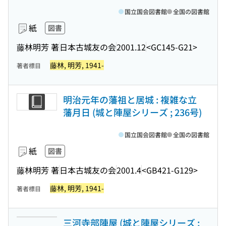
国立国会図書館
全国の図書館
紙
図書
藤林明芳 著
日本古城友の会
2001.12
<GC145-G21>
藤林, 明芳, 1941-
著者標目
明治元年の藩祖と居城 : 複雑な立
藩月日 (城と陣屋シリーズ ; 236号)
国立国会図書館
全国の図書館
紙
図書
藤林明芳 著
日本古城友の会
2001.4
<GB421-G129>
藤林, 明芳, 1941-
著者標目
三河寺部陣屋 (城と陣屋シリーズ ;