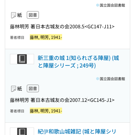
国立国会図書館
紙
図書
藤林明芳 著
日本古城友の会
2008.5
<GC147-J11>
藤林, 明芳, 1941-
著者標目
新三重の城 1(知られざる陣屋) (城
と陣屋シリーズ ; 249号)
国立国会図書館
紙
図書
藤林明芳 著
日本古城友の会
2007.12
<GC145-J1>
藤林, 明芳, 1941-
著者標目
紀伊和歌山城雑記 (城と陣屋シリ