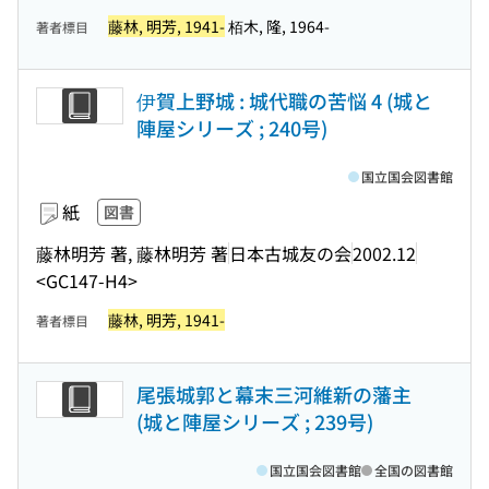
藤林, 明芳, 1941-
栢木, 隆, 1964-
著者標目
伊賀上野城 : 城代職の苦悩 4 (城と
陣屋シリーズ ; 240号)
国立国会図書館
紙
図書
藤林明芳 著, 藤林明芳 著
日本古城友の会
2002.12
<GC147-H4>
藤林, 明芳, 1941-
著者標目
尾張城郭と幕末三河維新の藩主
(城と陣屋シリーズ ; 239号)
国立国会図書館
全国の図書館