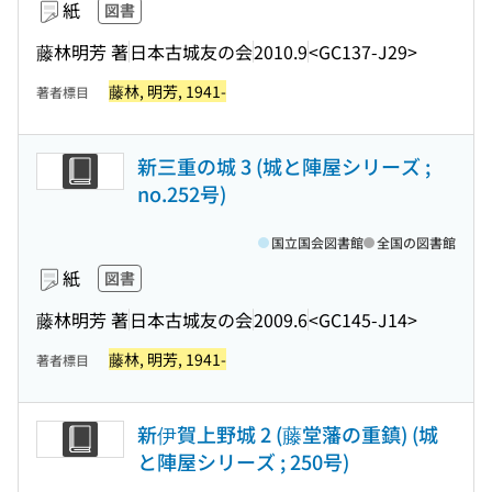
紙
図書
藤林明芳 著
日本古城友の会
2010.9
<GC137-J29>
藤林, 明芳, 1941-
著者標目
新三重の城 3 (城と陣屋シリーズ ;
no.252号)
国立国会図書館
全国の図書館
紙
図書
藤林明芳 著
日本古城友の会
2009.6
<GC145-J14>
藤林, 明芳, 1941-
著者標目
新伊賀上野城 2 (藤堂藩の重鎮) (城
と陣屋シリーズ ; 250号)