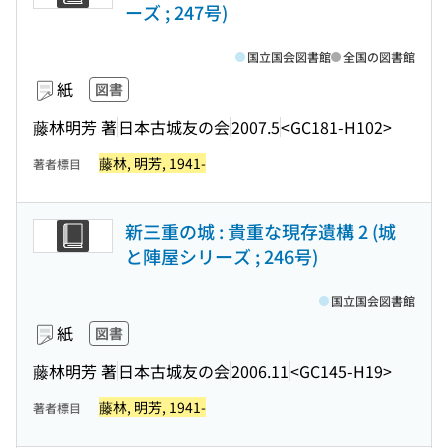
ーズ ; 247号)
国立国会図書館
全国の図書館
紙
図書
藤林明芳 著
日本古城友の会
2007.5
<GC181-H102>
藤林, 明芳, 1941-
著者標目
新三重の城 : 貴重な現存遺構 2 (城
と陣屋シリーズ ; 246号)
国立国会図書館
紙
図書
藤林明芳 著
日本古城友の会
2006.11
<GC145-H19>
藤林, 明芳, 1941-
著者標目