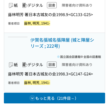
紙
デジタル
図書
障害者向け資料あり
藤林明芳 著
日本古城友の会
1998.9
<GC133-G25>
藤林, 明芳, 1941-
著者標目
伊賀名張城名張陣屋 (城と陣屋シ
リーズ ; 222号)
国立国会図書館
全国の図書館
紙
デジタル
図書
障害者向け資料あり
藤林明芳 著
日本古城友の会
1998.3
<GC147-G24>
藤林, 明芳, 1941-
著者標目
もっと見る（21件目～）