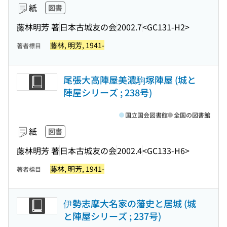
紙
図書
藤林明芳 著
日本古城友の会
2002.7
<GC131-H2>
藤林, 明芳, 1941-
著者標目
尾張大高陣屋美濃駒塚陣屋 (城と
陣屋シリーズ ; 238号)
国立国会図書館
全国の図書館
紙
図書
藤林明芳 著
日本古城友の会
2002.4
<GC133-H6>
藤林, 明芳, 1941-
著者標目
伊勢志摩大名家の藩史と居城 (城
と陣屋シリーズ ; 237号)