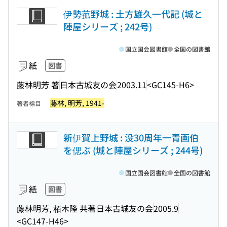
伊勢菰野城 : 土方雄久一代記 (城と
陣屋シリーズ ; 242号)
国立国会図書館
全国の図書館
紙
図書
藤林明芳 著
日本古城友の会
2003.11
<GC145-H6>
藤林, 明芳, 1941-
著者標目
新伊賀上野城 : 没30周年一青画伯
を偲ぶ (城と陣屋シリーズ ; 244号)
国立国会図書館
全国の図書館
紙
図書
藤林明芳, 栢木隆 共著
日本古城友の会
2005.9
<GC147-H46>