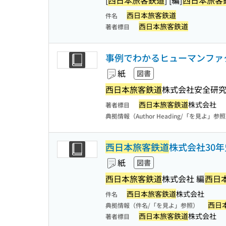
西日本旅客鉄道
件名
西日本旅客鉄道
著者標目
事例でわかるヒューマンファクタ
紙
図書
西日本旅客鉄道
株式会社安全研究
西日本旅客鉄道
株式会社
著者標目
典拠情報（Author Heading/「を見よ」参
西日本旅客鉄道
株式会社30年
紙
図書
西日本旅客鉄道
株式会社 編
西日
西日本旅客鉄道
株式会社
件名
西日
典拠情報（件名/「を見よ」参照）
西日本旅客鉄道
株式会社
著者標目