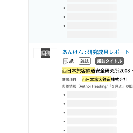
あんけん : 研究成果レポート
紙
雑誌
雑誌タイトル
西日本旅客鉄道
安全研究所
2008-
西日本旅客鉄道
株式会社
著者標目
典拠情報（Author Heading/「を見よ」参
このタイトルの巻号