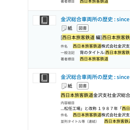
西日本旅客鉄道
著者標目
金沢総合車両所の歴史 : since 
紙
図書
[
西日本旅客鉄道
編]
西日本旅客鉄
西日本旅客鉄道
株式会社金沢支
件名
背のタイトル:
西日本旅客鉄
一般注記
西日本旅客鉄道
著者標目
金沢総合車両所の歴史 : since 
紙
図書
西日本旅客鉄道
金沢支社金沢総
内容細目
...松任工場」と改称 １９８７年「
西日
西日本旅客鉄道
株式会社金沢支
件名
西日本旅客鉄
並列タイトル等（連結）