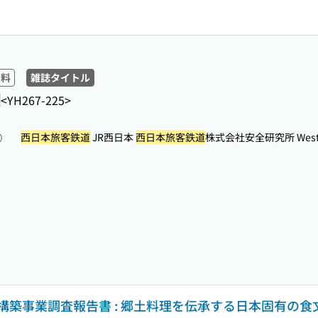
資料
雑誌タイトル
<YH267-225>
西日本旅客鉄道
JR西日本
西日本旅客鉄道
株式会社安全研究所 West Jap
照）
築事業調査報告書 : 郷土料理を伝承する日本固有の食