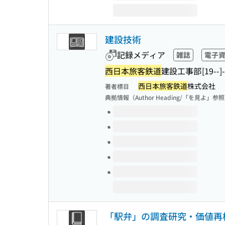
建設技術
記録メディア
雑誌
電子
西日本旅客鉄道
建設工事部
[19--]-
西日本旅客鉄道
株式会社
著者標目
典拠情報（Author Heading/「を見よ」参
このタイトルの巻号
「駅弁」の調査研究・価値再構