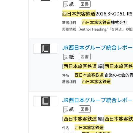
紙
図書
西日本旅客鉄道
2026.3
<GD51-R8
西日本旅客鉄道
株式会社
著者標目
典拠情報（Author Heading/「を見よ」参
JR西日本グループ統合レポート
紙
図書
[
西日本旅客鉄道
編]
西日本旅客鉄
西日本旅客鉄道
企業の社会的責
件名
西日本旅客鉄道
著者標目
JR西日本グループ統合レポート
紙
図書
[
西日本旅客鉄道
編]
西日本旅客鉄
西日本旅客鉄道
件名