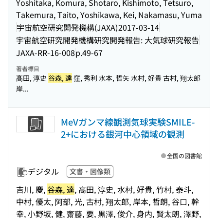
Yoshitaka, Komura, Shotaro, Kishimoto, Tetsuro,
Takemura, Taito, Yoshikawa, Kei, Nakamasu, Yuma
宇宙航空研究開発機構(JAXA)
2017-03-14
宇宙航空研究開発機構研究開発報告: 大気球研究報告
JAXA-RR-16-008
p.49-67
著者標目
髙田, 淳史
谷森, 達
窪, 秀利 水本, 哲矢 水村, 好貴 古村, 翔太郎
岸...
MeVガンマ線観測気球実験SMILE-
2+における銀河中心領域の観測
全国の図書館
デジタル
文書・図像類
吉川, 慶,
谷森, 達
, 高田, 淳史, 水村, 好貴, 竹村, 泰斗,
中村, 優太, 阿部, 光, 古村, 翔太郎, 岸本, 哲朗, 谷口, 幹
幸, 小野坂, 健, 齋藤, 要, 黒澤, 俊介, 身内, 賢太朗, 澤野,