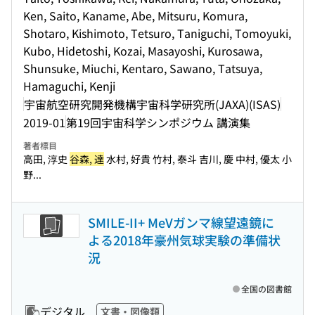
Ken, Saito, Kaname, Abe, Mitsuru, Komura,
Shotaro, Kishimoto, Tetsuro, Taniguchi, Tomoyuki,
Kubo, Hidetoshi, Kozai, Masayoshi, Kurosawa,
Shunsuke, Miuchi, Kentaro, Sawano, Tatsuya,
Hamaguchi, Kenji
宇宙航空研究開発機構宇宙科学研究所(JAXA)(ISAS)
2019-01
第19回宇宙科学シンポジウム 講演集
著者標目
高田, 淳史
谷森, 達
水村, 好貴 竹村, 泰斗 吉川, 慶 中村, 優太 小
野...
SMILE-II+ MeVガンマ線望遠鏡に
よる2018年豪州気球実験の準備状
況
全国の図書館
デジタル
文書・図像類