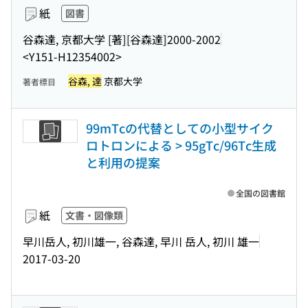
紙
図書
谷森達, 京都大学 [著]
[谷森達]
2000-2002
<Y151-H12354002>
谷森, 達
京都大学
著者標目
99mTcの代替としての小型サイク
ロトロンによる > 95gTc/96Tc生成
と利用の提案
全国の図書館
紙
文書・図像類
早川岳人, 初川雄一, 谷森達, 早川 岳人, 初川 雄一
2017-03-20