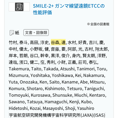
SMILE-2+ ガンマ線望遠鏡ETCCの
性能評価
全国の図書館
紙
文書・図像類
竹村, 泰斗, 高田, 淳史,
谷森, 達
, 水村, 好貴, 吉川, 慶,
中村, 優太, 小野坂, 健, 齋藤, 要, 阿部, 光, 古村, 翔太郎,
岸本, 哲朗, 谷口, 幹幸, 黒澤, 俊介, 身内, 賢太朗, 澤野,
達哉, 濱口, 健二, 窪, 秀利, 小財, 正義, 莊司, 泰弘,
Takemura, Taito, Takada, Atsushi, Tanimori, Toru,
Mizumura, Yoshitaka, Yoshikawa, Kei, Nakamura,
Yuta, Onozaka, Ken, Saito, Kaname, Abe, Mitsuru,
Komura, Shotaro, Kishimoto, Tetsuro, Taniguchi,
Tomoyuki, Kurosawa, Shunsuke, Miuchi, Kentaro,
Sawano, Tatsuya, Hamaguchi, Kenji, Kubo,
Hidetoshi, Kozai, Masayoshi, Shoji, Yasuhiro
宇宙航空研究開発機構宇宙科学研究所(JAXA)(ISAS)