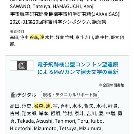
SAWANO, Tatsuya, HAMAGUCHI, Kenji
宇宙航空研究開発機構宇宙科学研究所(JAXA)(ISAS)
2020-01
第20回宇宙科学シンポジウム 講演集
著者標目
高田, 淳史
谷森, 達
水村, 好貴 竹村, 泰斗 吉川, 慶 中村, 優太 阿
部...
電子飛跡検出型コンプトン望遠鏡
によるMeVガンマ線天文学の革新
全国の図書館
デジタル
規格・テクニカルリポート類
髙田, 淳史,
谷森, 達
, 窪, 秀利, 水本, 哲矢, 水村, 好貴,
古村, 翔太郎, 岸本, 哲朗, 竹村, 泰斗, 吉川, 慶, 中増, 勇
真, Takada, Atsushi, Tanimori, Toru, Kubo,
Hidetoshi, Mizumoto, Tetsuya, Mizumura,