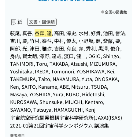
全国の図書館
紙
文書・図像類
荻尾, 真吾,
谷森, 達
, 高田, 淳史, 水村, 好貴, 池田, 智法,
吉川, 慶, 竹村, 泰斗, 中村, 優太, 小野坂, 健, 斎藤, 要,
阿部, 光, 津田, 雅弥, 吉田, 有良, 窪, 秀利, 黒澤, 俊介,
⾝内, 賢太朗, 澤野, 達哉, 濱口, 健⼆, OGIO, Shingo,
TANIMORI, Toru, TAKADA, Atsushi, MIZUMURA,
Yoshitaka, IKEDA, Tomonori, YOSHIKAWA, Kei,
TAKEMURA, Taito, NAKAMURA, Yuta, ONOSAKA,
Ken, SAITO, Kaname, ABE, Mitsuru, TSUDA,
Masaya, YOSHIDA, Yura, KUBO, Hidetoshi,
KUROSAWA, Shunsuke, MIUCHI, Kentaro,
SAWANO, Tatsuya, HAMAGUCHI, Kenji
宇宙航空研究開発機構宇宙科学研究所(JAXA)(ISAS)
2021-01
第21回宇宙科学シンポジウム 講演集
著者標目