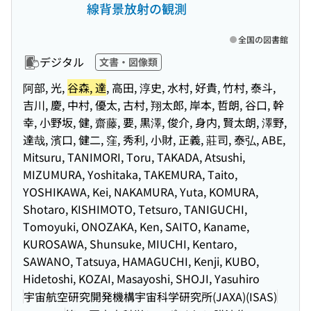
線背景放射の観測
全国の図書館
デジタル
文書・図像類
阿部, 光,
谷森, 達
, 高田, 淳史, 水村, 好貴, 竹村, 泰斗,
吉川, 慶, 中村, 優太, 古村, 翔太郎, 岸本, 哲朗, 谷口, 幹
幸, 小野坂, 健, 齋藤, 要, 黒澤, 俊介, 身内, 賢太朗, 澤野,
達哉, 濱口, 健二, 窪, 秀利, 小財, 正義, 莊司, 泰弘, ABE,
Mitsuru, TANIMORI, Toru, TAKADA, Atsushi,
MIZUMURA, Yoshitaka, TAKEMURA, Taito,
YOSHIKAWA, Kei, NAKAMURA, Yuta, KOMURA,
Shotaro, KISHIMOTO, Tetsuro, TANIGUCHI,
Tomoyuki, ONOZAKA, Ken, SAITO, Kaname,
KUROSAWA, Shunsuke, MIUCHI, Kentaro,
SAWANO, Tatsuya, HAMAGUCHI, Kenji, KUBO,
Hidetoshi, KOZAI, Masayoshi, SHOJI, Yasuhiro
宇宙航空研究開発機構宇宙科学研究所(JAXA)(ISAS)