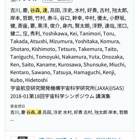
吉川, 慶,
谷森, 達
, 髙田, 淳史, 水村, 好貴, 古村, 翔太郎,
岸本, 哲朗, 竹村, 泰斗, 谷口, 幹幸, 中村, 優太, 小野坂,
健, 斎藤, 要, 黒澤, 俊介, 身内, 賢太朗, 澤野, 達哉, 濱口,
健二, 窪, 秀利, Yoshikawa, Kei, Tanimori, Toru,
Takada, Atsushi, Mizumura, Yoshitaka, Komura,
Shotaro, Kishimoto, Tetsuro, Takemura, Taito,
Taniguchi, Tomoyuki, Nakamura, Yuta, Onozaka,
Ken, Saito, Kaname, Kurosawa, Shunsuke, Miuchi,
Kentaro, Sawano, Tatsuya, Hamaguchi, Kenji,
Kubo, Hidetoshi
宇宙航空研究開発機構宇宙科学研究所(JAXA)(ISAS)
2018-01
第18回宇宙科学シンポジウム 講演集
著者標目
吉川, 慶
谷森, 達
髙田, 淳史 水村, 好貴 古村, 翔太郎 岸本, 哲朗
...