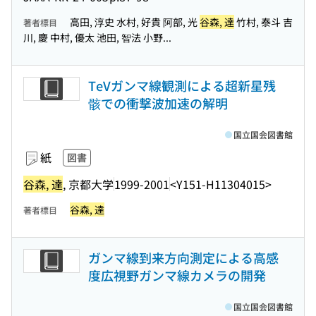
高田, 淳史 水村, 好貴 阿部, 光
谷森, 達
竹村, 泰斗 吉
著者標目
川, 慶 中村, 優太 池田, 智法 小野...
TeVガンマ線観測による超新星残
骸での衝撃波加速の解明
国立国会図書館
紙
図書
谷森, 達
, 京都大学
1999-2001
<Y151-H11304015>
谷森, 達
著者標目
ガンマ線到来方向測定による高感
度広視野ガンマ線カメラの開発
国立国会図書館