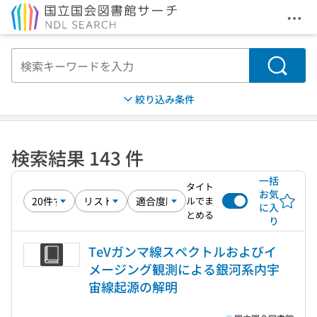
メニ
本文へ移動
検索
絞り込み条件
検索結果 143 件
一括
タイト
お気
ルでま
に入
とめる
り
TeVガンマ線スペクトルおよびイ
メージング観測による銀河系内宇
宙線起源の解明