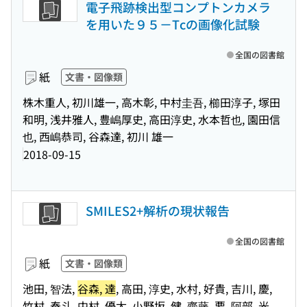
電子飛跡検出型コンプトンカメラ
を用いた９５－Tcの画像化試験
全国の図書館
紙
文書・図像類
株木重人, 初川雄一, 高木彰, 中村圭吾, 櫛田淳子, 塚田
和明, 浅井雅人, 豊嶋厚史, 高田淳史, 水本哲也, 園田信
也, 西嶋恭司, 谷森達, 初川 雄一
2018-09-15
SMILES2+解析の現状報告
全国の図書館
紙
文書・図像類
池田, 智法,
谷森, 達
, 高田, 淳史, 水村, 好貴, 吉川, 慶,
竹村, 泰斗, 中村, 優太, 小野坂, 健, 齋藤, 要, 阿部, 光,