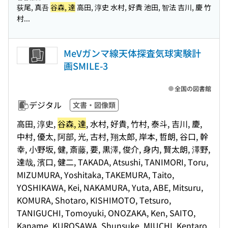
荻尾, 真吾
谷森, 達
高田, 淳史 水村, 好貴 池田, 智法 吉川, 慶 竹
村...
MeVガンマ線天体探査気球実験計
画SMILE-3
全国の図書館
デジタル
文書・図像類
高田, 淳史,
谷森, 達
, 水村, 好貴, 竹村, 泰斗, 吉川, 慶,
中村, 優太, 阿部, 光, 古村, 翔太郎, 岸本, 哲朗, 谷口, 幹
幸, 小野坂, 健, 斎藤, 要, 黒澤, 俊介, 身内, 賢太朗, 澤野,
達哉, 濱口, 健二, TAKADA, Atsushi, TANIMORI, Toru,
MIZUMURA, Yoshitaka, TAKEMURA, Taito,
YOSHIKAWA, Kei, NAKAMURA, Yuta, ABE, Mitsuru,
KOMURA, Shotaro, KISHIMOTO, Tetsuro,
TANIGUCHI, Tomoyuki, ONOZAKA, Ken, SAITO,
Kaname, KUROSAWA, Shunsuke, MIUCHI, Kentaro,