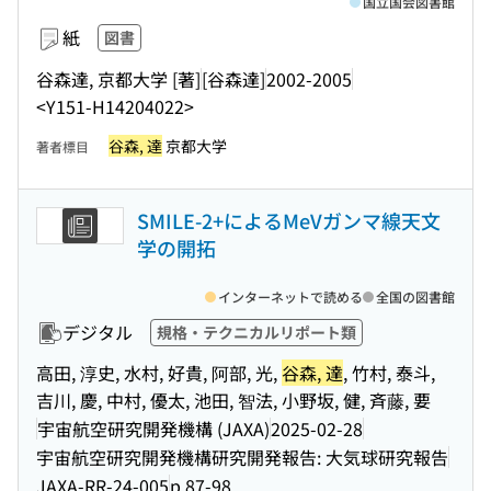
国立国会図書館
紙
図書
谷森達, 京都大学 [著]
[谷森達]
2002-2005
<Y151-H14204022>
谷森, 達
京都大学
著者標目
SMILE-2+によるMeVガンマ線天文
学の開拓
インターネットで読める
全国の図書館
デジタル
規格・テクニカルリポート類
高田, 淳史, 水村, 好貴, 阿部, 光,
谷森, 達
, 竹村, 泰斗,
吉川, 慶, 中村, 優太, 池田, 智法, 小野坂, 健, 斉藤, 要
宇宙航空研究開発機構 (JAXA)
2025-02-28
宇宙航空研究開発機構研究開発報告: 大気球研究報告
JAXA-RR-24-005
p.87-98