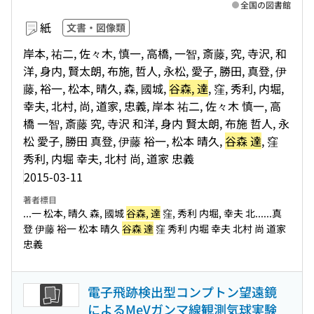
全国の図書館
紙
文書・図像類
岸本, 祐二, 佐々木, 慎一, 高橋, 一智, 斎藤, 究, 寺沢, 和
洋, 身内, 賢太朗, 布施, 哲人, 永松, 愛子, 勝田, 真登, 伊
藤, 裕一, 松本, 晴久, 森, 國城,
谷森, 達
, 窪, 秀利, 内堀,
幸夫, 北村, 尚, 道家, 忠義, 岸本 祐二, 佐々木 慎一, 高
橋 一智, 斎藤 究, 寺沢 和洋, 身内 賢太朗, 布施 哲人, 永
松 愛子, 勝田 真登, 伊藤 裕一, 松本 晴久,
谷森 達
, 窪
秀利, 内堀 幸夫, 北村 尚, 道家 忠義
2015-03-11
著者標目
...一 松本, 晴久 森, 國城
谷森, 達
窪, 秀利 内堀, 幸夫 北...
...真
登 伊藤 裕一 松本 晴久
谷森 達
窪 秀利 内堀 幸夫 北村 尚 道家
忠義
電子飛跡検出型コンプトン望遠鏡
によるMeVガンマ線観測気球実験