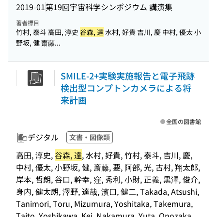
2019-01
第19回宇宙科学シンポジウム 講演集
著者標目
竹村, 泰斗 高田, 淳史
谷森, 達
水村, 好貴 吉川, 慶 中村, 優太 小
野坂, 健 齋藤...
SMILE-2+実験実施報告と電子飛跡
検出型コンプトンカメラによる将
来計画
全国の図書館
デジタル
文書・図像類
高田, 淳史,
谷森, 達
, 水村, 好貴, 竹村, 泰斗, 吉川, 慶,
中村, 優太, 小野坂, 健, 斎藤, 要, 阿部, 光, 古村, 翔太郎,
岸本, 哲朗, 谷口, 幹幸, 窪, 秀利, 小財, 正義, 黒澤, 俊介,
身内, 健太朗, 澤野, 達哉, 濱口, 健二, Takada, Atsushi,
Tanimori, Toru, Mizumura, Yoshitaka, Takemura,
Taito, Yoshikawa, Kei, Nakamura, Yuta, Onozaka,