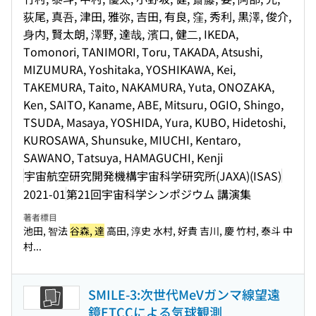
荻尾, 真吾, 津田, 雅弥, 吉田, 有良, 窪, 秀利, 黒澤, 俊介,
⾝内, 賢太朗, 澤野, 達哉, 濱口, 健⼆, IKEDA,
Tomonori, TANIMORI, Toru, TAKADA, Atsushi,
MIZUMURA, Yoshitaka, YOSHIKAWA, Kei,
TAKEMURA, Taito, NAKAMURA, Yuta, ONOZAKA,
Ken, SAITO, Kaname, ABE, Mitsuru, OGIO, Shingo,
TSUDA, Masaya, YOSHIDA, Yura, KUBO, Hidetoshi,
KUROSAWA, Shunsuke, MIUCHI, Kentaro,
SAWANO, Tatsuya, HAMAGUCHI, Kenji
宇宙航空研究開発機構宇宙科学研究所(JAXA)(ISAS)
2021-01
第21回宇宙科学シンポジウム 講演集
著者標目
池田, 智法
谷森, 達
高田, 淳史 水村, 好貴 吉川, 慶 竹村, 泰斗 中
村...
SMILE-3:次世代MeVガンマ線望遠
鏡ETCCによる気球観測