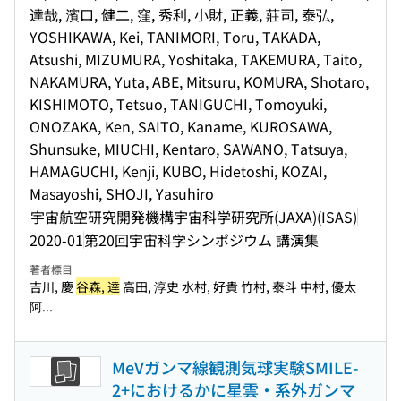
達哉, 濱口, 健二, 窪, 秀利, 小財, 正義, 莊司, 泰弘,
YOSHIKAWA, Kei, TANIMORI, Toru, TAKADA,
Atsushi, MIZUMURA, Yoshitaka, TAKEMURA, Taito,
NAKAMURA, Yuta, ABE, Mitsuru, KOMURA, Shotaro,
KISHIMOTO, Tetsuo, TANIGUCHI, Tomoyuki,
ONOZAKA, Ken, SAITO, Kaname, KUROSAWA,
Shunsuke, MIUCHI, Kentaro, SAWANO, Tatsuya,
HAMAGUCHI, Kenji, KUBO, Hidetoshi, KOZAI,
Masayoshi, SHOJI, Yasuhiro
宇宙航空研究開発機構宇宙科学研究所(JAXA)(ISAS)
2020-01
第20回宇宙科学シンポジウム 講演集
著者標目
吉川, 慶
谷森, 達
高田, 淳史 水村, 好貴 竹村, 泰斗 中村, 優太
阿...
MeVガンマ線観測気球実験SMILE-
2+におけるかに星雲・系外ガンマ