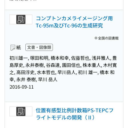
コンプトンカメライメージング用
Tc-95m及びTc-96の生成研究
全国の図書館
紙
文書・図像類
初川雄一, 塚田和明, 橋本和幸, 佐藤哲也, 浅井雅人, 豊
島厚史, 永井泰樹, 谷森達, 園田信也, 株本重人, 木村寛
之, 高田淳史, 水本哲也, 早川岳人, 初川 雄一, 橋本 和
幸, 永井 泰樹, 早川 岳人
2016-09-11
位置有感型比例計数箱PS-TEPCフ
ライトモデルの開発（Ⅱ）