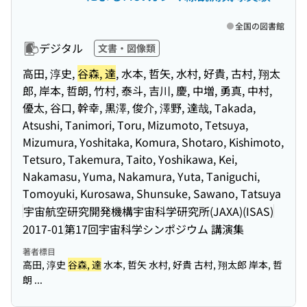
全国の図書館
デジタル
文書・図像類
高田, 淳史,
谷森, 達
, 水本, 哲矢, 水村, 好貴, 古村, 翔太
郎, 岸本, 哲朗, 竹村, 泰斗, 吉川, 慶, 中増, 勇真, 中村,
優太, 谷口, 幹幸, 黒澤, 俊介, 澤野, 達哉, Takada,
Atsushi, Tanimori, Toru, Mizumoto, Tetsuya,
Mizumura, Yoshitaka, Komura, Shotaro, Kishimoto,
Tetsuro, Takemura, Taito, Yoshikawa, Kei,
Nakamasu, Yuma, Nakamura, Yuta, Taniguchi,
Tomoyuki, Kurosawa, Shunsuke, Sawano, Tatsuya
宇宙航空研究開発機構宇宙科学研究所(JAXA)(ISAS)
2017-01
第17回宇宙科学シンポジウム 講演集
著者標目
高田, 淳史
谷森, 達
水本, 哲矢 水村, 好貴 古村, 翔太郎 岸本, 哲
朗 ...