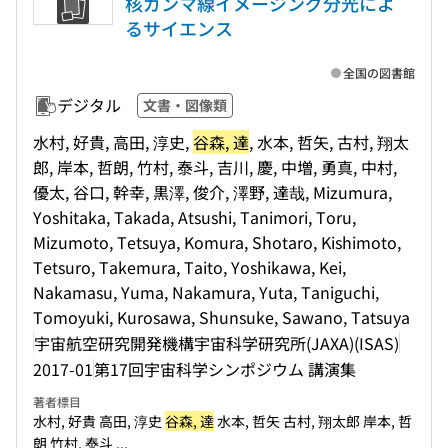
核ガンマ線イメージング分光によ
るサイエンス
全国の図書館
デジタル
文書・図像類
水村, 好貴, 高田, 淳史,
谷森, 達
, 水本, 哲矢, 古村, 翔太
郎, 岸本, 哲朗, 竹村, 泰斗, 吉川, 慶, 中増, 勇真, 中村,
優太, 谷口, 幹幸, 黒澤, 俊介, 澤野, 達哉, Mizumura,
Yoshitaka, Takada, Atsushi, Tanimori, Toru,
Mizumoto, Tetsuya, Komura, Shotaro, Kishimoto,
Tetsuro, Takemura, Taito, Yoshikawa, Kei,
Nakamasu, Yuma, Nakamura, Yuta, Taniguchi,
Tomoyuki, Kurosawa, Shunsuke, Sawano, Tatsuya
宇宙航空研究開発機構宇宙科学研究所(JAXA)(ISAS)
2017-01
第17回宇宙科学シンポジウム 講演集
著者標目
水村, 好貴 高田, 淳史
谷森, 達
水本, 哲矢 古村, 翔太郎 岸本, 哲
朗 竹村, 泰斗 ...