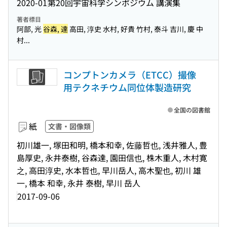
2020-01
第20回宇宙科学シンポジウム 講演集
著者標目
阿部, 光
谷森, 達
高田, 淳史 水村, 好貴 竹村, 泰斗 吉川, 慶 中
村...
コンプトンカメラ（ETCC）撮像
用テクネチウム同位体製造研究
全国の図書館
紙
文書・図像類
初川雄一, 塚田和明, 橋本和幸, 佐藤哲也, 浅井雅人, 豊
島厚史, 永井泰樹, 谷森達, 園田信也, 株木重人, 木村寛
之, 高田淳史, 水本哲也, 早川岳人, 高木聖也, 初川 雄
一, 橋本 和幸, 永井 泰樹, 早川 岳人
2017-09-06