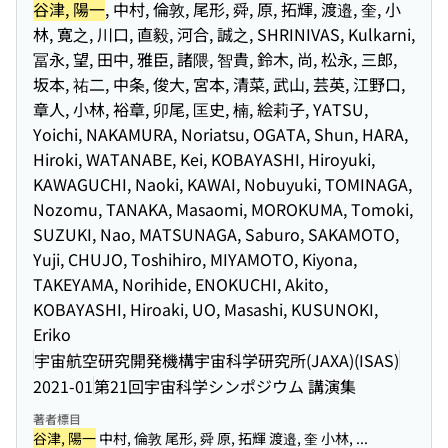
谷津, 陽一
, 中村, 倫敦, 尾形, 舜, 原, 拓輝, 渡邉, 奎, 小
林, 寛之, 川口, 直毅, 河合, 誠之, SHRINIVAS, Kulkarni,
冨永, 望, 田中, 雅臣, 諸隈, 智貴, 鈴木, 尚, 松永, 三郎,
坂本, 祐二, 中条, 俊大, 宮本, 清菜, 武山, 芸英, 江野口,
章人, 小林, 裕章, 卯尾, 匡史, 楠, 絵莉子, YATSU,
Yoichi, NAKAMURA, Noriatsu, OGATA, Shun, HARA,
Hiroki, WATANABE, Kei, KOBAYASHI, Hiroyuki,
KAWAGUCHI, Naoki, KAWAI, Nobuyuki, TOMINAGA,
Nozomu, TANAKA, Masaomi, MOROKUMA, Tomoki,
SUZUKI, Nao, MATSUNAGA, Saburo, SAKAMOTO,
Yuji, CHUJO, Toshihiro, MIYAMOTO, Kiyona,
TAKEYAMA, Norihide, ENOKUCHI, Akito,
KOBAYASHI, Hiroaki, UO, Masashi, KUSUNOKI,
Eriko
宇宙航空研究開発機構宇宙科学研究所(JAXA)(ISAS)
2021-01
第21回宇宙科学シンポジウム 講演集
著者標目
谷津, 陽一
中村, 倫敦 尾形, 舜 原, 拓輝 渡邉, 奎 小林, ...