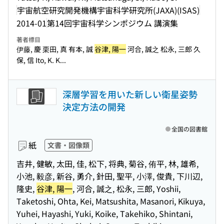
宇宙航空研究開発機構宇宙科学研究所(JAXA)(ISAS)
2014-01
第14回宇宙科学シンポジウム 講演集
著者標目
伊藤, 慶 栗田, 真 有本, 誠
谷津, 陽一
河合, 誠之 松永, 三郎 久
保, 信 Ito, K. K...
深層学習を用いた新しい衛星姿勢
決定方法の開発
全国の図書館
紙
文書・図像類
吉井, 健敏, 太田, 佳, 松下, 将典, 菊谷, 侑平, 林, 雄希,
小池, 毅彦, 新谷, 勇介, 針田, 聖平, 小澤, 俊貴, 下川辺,
隆史,
谷津, 陽一
, 河合, 誠之, 松永, 三郎, Yoshii,
Taketoshi, Ohta, Kei, Matsushita, Masanori, Kikuya,
Yuhei, Hayashi, Yuki, Koike, Takehiko, Shintani,