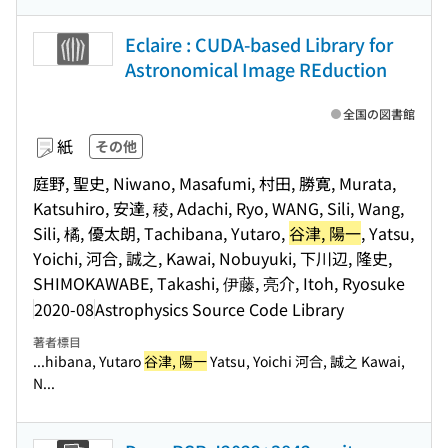
Eclaire : CUDA-based Library for
Astronomical Image REduction
全国の図書館
紙
その他
庭野, 聖史, Niwano, Masafumi, 村田, 勝寛, Murata,
Katsuhiro, 安達, 稜, Adachi, Ryo, WANG, Sili, Wang,
Sili, 橘, 優太朗, Tachibana, Yutaro,
谷津, 陽一
, Yatsu,
Yoichi, 河合, 誠之, Kawai, Nobuyuki, 下川辺, 隆史,
SHIMOKAWABE, Takashi, 伊藤, 亮介, Itoh, Ryosuke
2020-08
Astrophysics Source Code Library
著者標目
...hibana, Yutaro
谷津, 陽一
Yatsu, Yoichi 河合, 誠之 Kawai,
N...