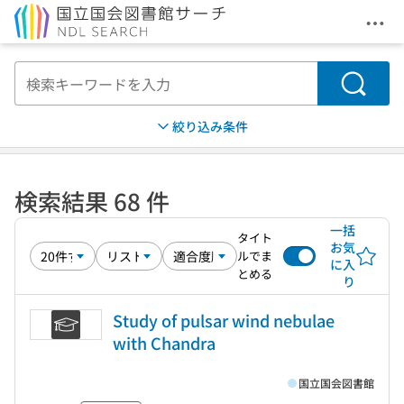
メニ
本文へ移動
検索
絞り込み条件
検索結果 68 件
一括
タイト
お気
ルでま
に入
とめる
り
Study of pulsar wind nebulae
with Chandra
国立国会図書館