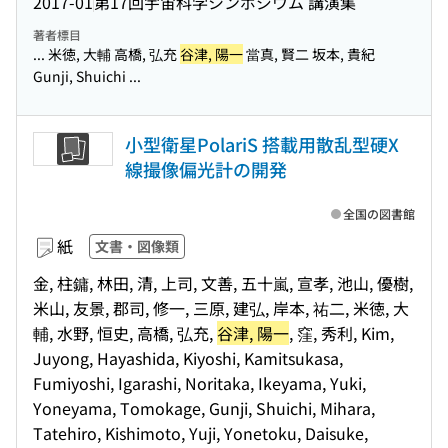
2017-01
第17回宇宙科学シンポジウム 講演集
著者標目
... 米徳, 大輔 高橋, 弘充
谷津, 陽一
當真, 賢二 坂本, 貴紀
Gunji, Shuichi ...
小型衛星PolariS 搭載用散乱型硬X
線撮像偏光計の開発
全国の図書館
紙
文書・図像類
金, 柱鏞, 林田, 清, 上司, 文善, 五十嵐, 宣孝, 池山, 優樹,
米山, 友景, 郡司, 修一, 三原, 建弘, 岸本, 祐二, 米徳, 大
輔, 水野, 恒史, 高橋, 弘充,
谷津, 陽一
, 窪, 秀利, Kim,
Juyong, Hayashida, Kiyoshi, Kamitsukasa,
Fumiyoshi, Igarashi, Noritaka, Ikeyama, Yuki,
Yoneyama, Tomokage, Gunji, Shuichi, Mihara,
Tatehiro, Kishimoto, Yuji, Yonetoku, Daisuke,