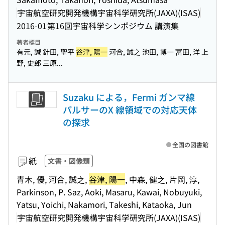
宇宙航空研究開発機構宇宙科学研究所(JAXA)(ISAS)
2016-01
第16回宇宙科学シンポジウム 講演集
著者標目
有元, 誠 針田, 聖平
谷津, 陽一
河合, 誠之 池田, 博一 冨田, 洋 上
野, 史郎 三原...
Suzaku による，Fermi ガンマ線
パルサーのX 線領域での対応天体
の探求
全国の図書館
紙
文書・図像類
青木, 優, 河合, 誠之,
谷津, 陽一
, 中森, 健之, 片岡, 淳,
Parkinson, P. Saz, Aoki, Masaru, Kawai, Nobuyuki,
Yatsu, Yoichi, Nakamori, Takeshi, Kataoka, Jun
宇宙航空研究開発機構宇宙科学研究所(JAXA)(ISAS)