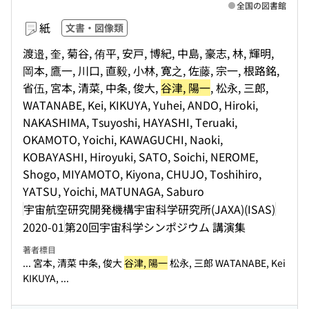
全国の図書館
紙
文書・図像類
渡邉, 奎, 菊谷, 侑平, 安戸, 博紀, 中島, 豪志, 林, 輝明,
岡本, 鷹一, 川口, 直毅, 小林, 寛之, 佐藤, 宗一, 根路銘,
省伍, 宮本, 清菜, 中条, 俊大,
谷津, 陽一
, 松永, 三郎,
WATANABE, Kei, KIKUYA, Yuhei, ANDO, Hiroki,
NAKASHIMA, Tsuyoshi, HAYASHI, Teruaki,
OKAMOTO, Yoichi, KAWAGUCHI, Naoki,
KOBAYASHI, Hiroyuki, SATO, Soichi, NEROME,
Shogo, MIYAMOTO, Kiyona, CHUJO, Toshihiro,
YATSU, Yoichi, MATUNAGA, Saburo
宇宙航空研究開発機構宇宙科学研究所(JAXA)(ISAS)
2020-01
第20回宇宙科学シンポジウム 講演集
著者標目
... 宮本, 清菜 中条, 俊大
谷津, 陽一
松永, 三郎 WATANABE, Kei
KIKUYA, ...