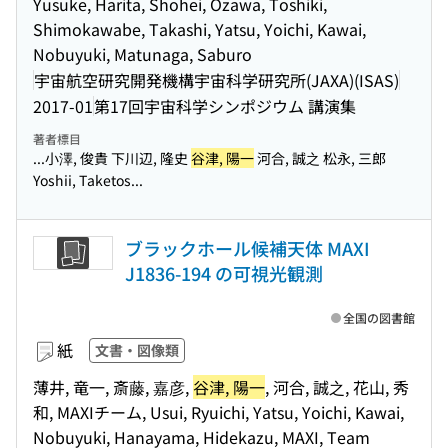
Yusuke, Harita, Shohei, Ozawa, Toshiki,
Shimokawabe, Takashi, Yatsu, Yoichi, Kawai,
Nobuyuki, Matunaga, Saburo
宇宙航空研究開発機構宇宙科学研究所(JAXA)(ISAS)
2017-01
第17回宇宙科学シンポジウム 講演集
著者標目
...小澤, 俊貴 下川辺, 隆史
谷津, 陽一
河合, 誠之 松永, 三郎
Yoshii, Taketos...
ブラックホール候補天体 MAXI
J1836-194 の可視光観測
全国の図書館
紙
文書・図像類
薄井, 竜一, 斎藤, 嘉彦,
谷津, 陽一
, 河合, 誠之, 花山, 秀
和, MAXIチーム, Usui, Ryuichi, Yatsu, Yoichi, Kawai,
Nobuyuki, Hanayama, Hidekazu, MAXI, Team