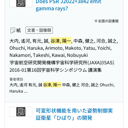
Does PSR J2022+3842 emit
gamma rays?
全国の図書館
紙
文書・図像類
大内, 遙河, 有元, 誠,
谷津, 陽一
, 中森, 健之, 河合, 誠之,
Ohuchi, Haruka, Arimoto, Makoto, Yatsu, Yoichi,
Nakamori, Takeshi, Kawai, Nobuyuki
宇宙航空研究開発機構宇宙科学研究所(JAXA)(ISAS)
2016-01
第16回宇宙科学シンポジウム 講演集
著者標目
大内, 遙河 有元, 誠
谷津, 陽一
中森, 健之 河合, 誠之 Ohuchi,
Haruka ...
可変形状機能を用いた姿勢制御実
証衛星「ひばり」の開発