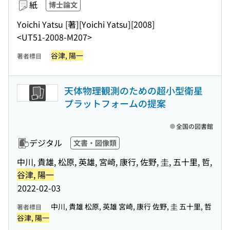
紙
博士論文
Yoichi Yatsu [著]
[Yoichi Yatsu]
[2008]
<UT51-2008-M207>
谷津, 陽一
著者標目
天体物理観測のための超小型衛星
プラットフォームの提案
全国の図書館
デジタル
文書・図像類
中川, 貴雄, 松原, 英雄, 宮崎, 康行, 佐野, 圭, 五十里, 哲,
谷津, 陽一
2022-02-03
中川, 貴雄 松原, 英雄 宮崎, 康行 佐野, 圭 五十里, 哲
著者標目
谷津, 陽一