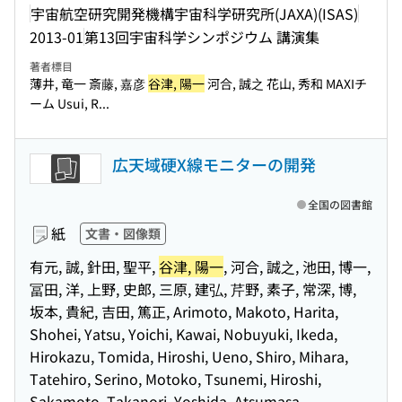
宇宙航空研究開発機構宇宙科学研究所(JAXA)(ISAS)
2013-01
第13回宇宙科学シンポジウム 講演集
著者標目
薄井, 竜一 斎藤, 嘉彦
谷津, 陽一
河合, 誠之 花山, 秀和 MAXIチ
ーム Usui, R...
広天域硬X線モニターの開発
全国の図書館
紙
文書・図像類
有元, 誠, 針田, 聖平,
谷津, 陽一
, 河合, 誠之, 池田, 博一,
冨田, 洋, 上野, 史郎, 三原, 建弘, 芹野, 素子, 常深, 博,
坂本, 貴紀, 吉田, 篤正, Arimoto, Makoto, Harita,
Shohei, Yatsu, Yoichi, Kawai, Nobuyuki, Ikeda,
Hirokazu, Tomida, Hiroshi, Ueno, Shiro, Mihara,
Tatehiro, Serino, Motoko, Tsunemi, Hiroshi,
Sakamoto, Takanori, Yoshida, Atsumasa