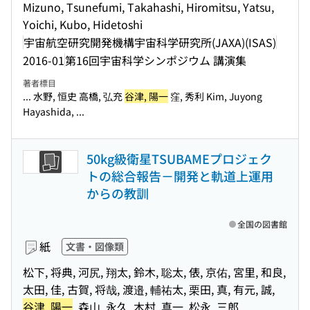
Mizuno, Tsunefumi, Takahashi, Hiromitsu, Yatsu,
Yoichi, Kubo, Hidetoshi
宇宙航空研究開発機構宇宙科学研究所(JAXA)(ISAS)
2016-01
第16回宇宙科学シンポジウム 講演集
著者標目
... 水野, 恒史 高橋, 弘充
谷津, 陽一
窪, 秀利 Kim, Juyong
Hayashida, ...
50kg級衛星TSUBAMEプロジェク
トの総合報告－開発と軌道上運用
からの教訓
全国の図書館
紙
文書・図像類
松下, 将典, 河尻, 翔太, 鈴木, 聡太, 俵, 京佑, 宮里, 和良,
太田, 佳, 古賀, 将哉, 渡邉, 輔祐太, 栗田, 真, 有元, 誠,
谷津, 陽一
, 森山, 永久, 木村, 真一, 松永, 三郎,