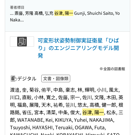
著者標目
... 斎藤, 芳隆 高橋, 弘充
谷津, 陽一
Gunji, Shuichi Saito, Yo
Naka...
可変形状姿勢制御実証衛星「ひば
り」のエンジニアリングモデル開
発
全国の図書館
デジタル
文書・図像類
渡邉, 奎, 菊谷, 侑平, 中島, 豪志, 林, 輝明, 小川, 風太,
川口, 直毅, 小林, 寛之, 佐藤, 宗一, 佐川, 文隆, 木田, 英
明, 福島, 展隆, 天木, 祐希, 笹川, 悠太, 高橋, 健一郎, 根
路銘, 省伍, 宮本, 清菜, 中条, 俊大,
谷津, 陽一
, 松永, 三
郎, WATANABE, Kei, KIKUYA, Yuhei, NAKAJIMA,
Tsuyoshi, HAYASHI, Teruaki, OGAWA, Futa,
KAWAGUCHI, Naoki, KOBAYASHI, Hiroyuki, SATO,