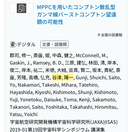
MPPCを用いたコンプトン散乱型
ガンマ線バーストコンプトン望遠
鏡の可能性
全国の図書館
デジタル
文書・図像類
郡司, 修一, 斎藤, 耀, 中森, 健之, McConnell, M.,
Gaskin, J., Ramsey, B. D., 三原, 建弘, 林田, 清, 岸本,
俊二, 岸本, 祐二, 米徳, 大輔, 當真, 賢二, 坂本, 貴紀, 斎
藤, 芳隆, 高橋, 弘充,
谷津, 陽一
, Gunji, Shuichi, Saito,
Yo, Nakamori, Takeshi, Mihara, Tatehiro,
Hayashida, Kiyoshi, Kishimoto, Shunji, Kishimoto,
Yuji, Yonetoku, Daisuke, Toma, Kenji, Sakamoto,
Takanori, Saito, Yoshitaka, Takahashi, Hiromitsu,
Yatsu, Yoichi
宇宙航空研究開発機構宇宙科学研究所(JAXA)(ISAS)
2019-01
第19回宇宙科学シンポジウム 講演集