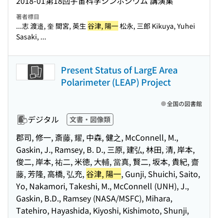
2018-01
第18回宇宙科学シンポジウム 講演集
著者標目
...志 渡邉, 奎 間宮, 英生
谷津, 陽一
松永, 三郎 Kikuya, Yuhei
Sasaki, ...
Present Status of LargE Area
Polarimeter (LEAP) Project
全国の図書館
デジタル
文書・図像類
郡司, 修一, 斎藤, 耀, 中森, 健之, McConnell, M.,
Gaskin, J., Ramsey, B. D., 三原, 建弘, 林田, 清, 岸本,
俊二, 岸本, 祐二, 米徳, 大輔, 當真, 賢二, 坂本, 貴紀, 齋
藤, 芳隆, 高橋, 弘充,
谷津, 陽一
, Gunji, Shuichi, Saito,
Yo, Nakamori, Takeshi, M., McConnell (UNH), J.,
Gaskin, B.D., Ramsey (NASA/MSFC), Mihara,
Tatehiro, Hayashida, Kiyoshi, Kishimoto, Shunji,