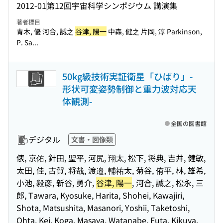
2012-01
第12回宇宙科学シンポジウム 講演集
著者標目
青木, 優 河合, 誠之
谷津, 陽一
中森, 健之 片岡, 淳 Parkinson,
P. Sa...
50kg級技術実証衛星「ひばり」-
形状可変姿勢制御と重力波対応天
体観測-
全国の図書館
デジタル
文書・図像類
俵, 京佑, 針田, 聖平, 河尻, 翔太, 松下, 将典, 吉井, 健敏,
太田, 佳, 古賀, 将哉, 渡邉, 輔祐太, 菊谷, 侑平, 林, 雄希,
小池, 毅彦, 新谷, 勇介,
谷津, 陽一
, 河合, 誠之, 松永, 三
郎, Tawara, Kyosuke, Harita, Shohei, Kawajiri,
Shota, Matsushita, Masanori, Yoshii, Taketoshi,
Ohta, Kei, Koga, Masaya, Watanabe, Futa, Kikuya,