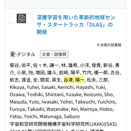
深層学習を用いた革新的地球セン
サ・スタートラッカ「DLAS」の
開発
全国の図書館
デジタル
文書・図像類
菊谷, 侑平, 佐々木, 謙一, 林, 雄希, 小澤, 俊貴, 新谷, 勇
介, 小泉, 翔, 増田, 雄斗, 岩崎, 陽平, 竹内, 優一郎, 古谷,
航志, 渡邉, 奎, 間宮, 英生,
谷津, 陽一
, 松永, 三郎,
Kikuya, Yuhei, Sasaki, Kenichi, Hayashi, Yuki,
Ozawa, Toshiki, Shintani, Yusuke, Koizumi, Sho,
Masuda, Yuto, Iwasaki, Yohei, Takeuchi, Yuichiro,
Furuya, Takashi, Watanabe, Kei, Mamiya, Hideo,
Yatsu, Yoichi, Matunaga, Saburo
宇宙航空研究開発機構宇宙科学研究所(JAXA)(ISAS)