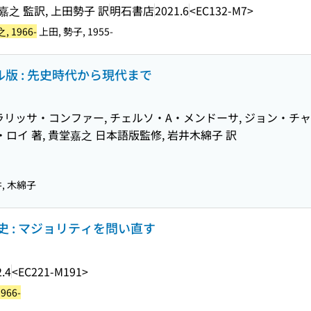
之 監訳, 上田勢子 訳
明石書店
2021.6
<EC132-M7>
, 1966-
上田, 勢子, 1955-
ル版 : 先史時代から現代まで
ラリッサ・コンファー, チェルソ・A・メンドーサ, ジョン・チ
ロイ 著, 貴堂嘉之 日本語版監修, 岩井木綿子 訳
, 木綿子
 : マジョリティを問い直す
.4
<EC221-M191>
966-