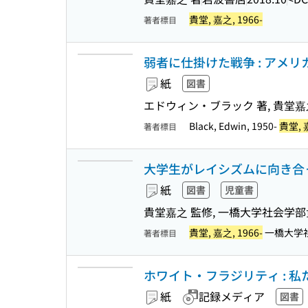
貴堂, 嘉之, 1966-
著者標目
弱者に仕掛けた戦争 : アメ
紙
図書
エドウィン・ブラック 著, 貴堂嘉之
Black, Edwin, 1950-
貴堂, 嘉
著者標目
大学生がレイシズムに向き合っ
紙
図書
児童書
貴堂嘉之 監修, 一橋大学社会学
貴堂, 嘉之, 1966-
一橋大学
著者標目
ホワイト・フラジリティ : 
紙
記録メディア
図書