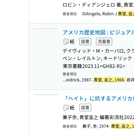
ロビン・ディアンジェロ 著, 貴堂嘉
DiAngelo, Robin J
貴堂, 嘉之
著者標目
アメリカ歴史地図 : ビジュア
紙
図書
児童書
デイヴィッド・M・カーバロ, ク
ベン・レイルトン, キードリック・
東京書籍
2023.11
<GH82-R1>
著者標目
...eidrick, 1987-
貴堂, 嘉之, 1966-
岩井
「ヘイト」に抗するアメリカ史
紙
図書
兼子歩, 貴堂嘉之 編著
彩流社
2022
兼子, 歩, 1974-
貴堂, 嘉之, 1
著者標目