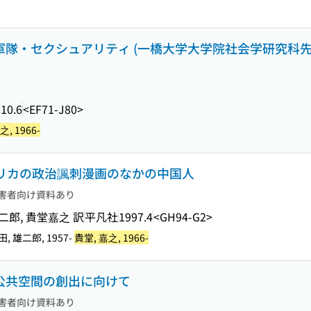
・軍隊・セクシュアリティ (一橋大学大学院社会学研究科先
10.6
<EF71-J80>
之, 1966-
アメリカの政治諷刺漫画のなかの中国人
害者向け資料あり
雄二郎, 貴堂嘉之 訳
平凡社
1997.4
<GH94-G2>
田, 雄二郎, 1957-
貴堂, 嘉之, 1966-
い公共空間の創出に向けて
害者向け資料あり