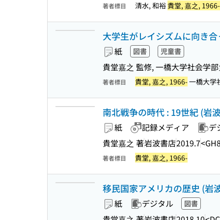
清水, 和裕
貴堂, 嘉之, 1966-
著者標目
大学生がレイシズムに向き合っ
紙
図書
児童書
貴堂嘉之 監修, 一橋大学社会学
貴堂, 嘉之, 1966-
一橋大学
著者標目
南北戦争の時代 : 19世紀 (岩波
紙
記録メディア
デ
貴堂嘉之 著
岩波書店
2019.7
<GH8
貴堂, 嘉之, 1966-
著者標目
移民国家アメリカの歴史 (岩波新書
紙
デジタル
図書
貴堂嘉之 著
岩波書店
2018.10
<DC