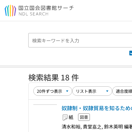
本文へ移動
検索結果 18 件
奴隷制・奴隷貿易を知るための66
紙
図書
清水和裕, 貴堂嘉之, 鈴木英明 編