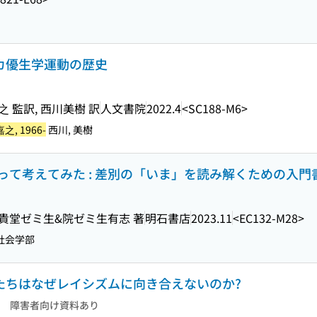
リカ優生学運動の歴史
 監訳, 西川美樹 訳
人文書院
2022.4
<SC188-M6>
之, 1966-
西川, 美樹
て考えてみた : 差別の「いま」を読み解くための入門
部貴堂ゼミ生&院ゼミ生有志 著
明石書店
2023.11
<EC132-M28>
社会学部
私たちはなぜレイシズムに向き合えないのか?
障害者向け資料あり