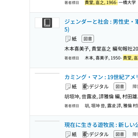
貴堂, 嘉之, 1966-
一橋大学
著者標目
ジェンダーと社会 : 男性史
5)
紙
図書
木本喜美子, 貴堂嘉之 編
旬報社
20
木本, 喜美子, 1950-
貴堂, 嘉
著者標目
カミング・マン : 19世紀
紙
デジタル
図書
障
胡垣坤, 曾露凌, 譚雅倫 編, 村田
胡, 垣坤 曾, 露凌 譚, 雅倫 村
著者標目
現在に生きる遊牧民 : 新し
紙
デジタル
図書
障