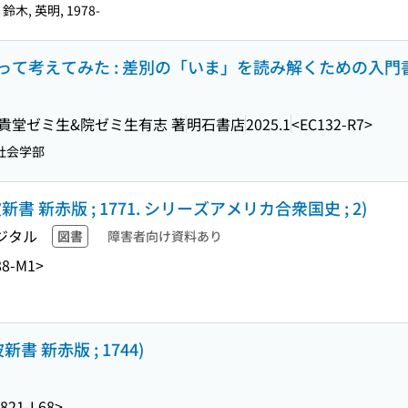
鈴木, 英明, 1978-
て考えてみた : 差別の「いま」を読み解くための入門
部貴堂ゼミ生&院ゼミ生有志 著
明石書店
2025.1
<EC132-R7>
社会学部
新書 新赤版 ; 1771. シリーズアメリカ合衆国史 ; 2)
ジタル
図書
障害者向け資料あり
8-M1>
 新赤版 ; 1744)
821-L68>