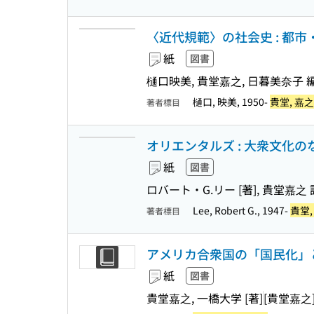
〈近代規範〉の社会史 : 都
紙
図書
樋口映美, 貴堂嘉之, 日暮美奈子 
樋口, 映美, 1950-
貴堂, 嘉之,
著者標目
オリエンタルズ : 大衆文化
紙
図書
ロバート・G.リー [著], 貴堂嘉之 
Lee, Robert G., 1947-
貴堂, 
著者標目
アメリカ合衆国の「国民化」
紙
図書
貴堂嘉之, 一橋大学 [著]
[貴堂嘉之