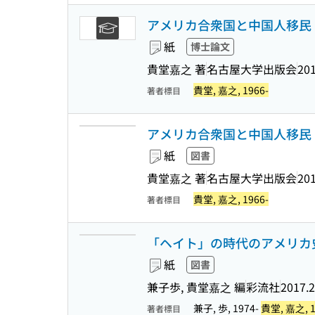
アメリカ合衆国と中国人移民 
紙
博士論文
貴堂嘉之 著
名古屋大学出版会
20
貴堂, 嘉之, 1966-
著者標目
アメリカ合衆国と中国人移民 
紙
図書
貴堂嘉之 著
名古屋大学出版会
201
貴堂, 嘉之, 1966-
著者標目
「ヘイト」の時代のアメリカ史
紙
図書
兼子歩, 貴堂嘉之 編
彩流社
2017.2
兼子, 歩, 1974-
貴堂, 嘉之, 1
著者標目