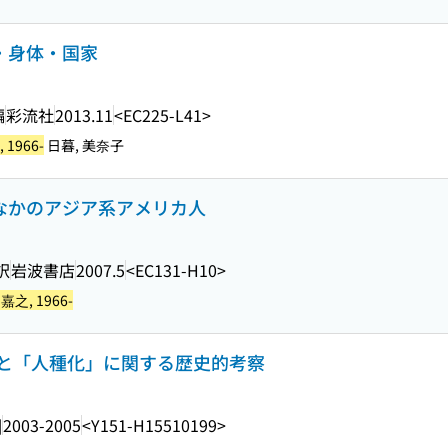
市・身体・国家
編
彩流社
2013.11
<EC225-L41>
 1966-
日暮, 美奈子
のなかのアジア系アメリカ人
訳
岩波書店
2007.5
<EC131-H10>
嘉之, 1966-
と「人種化」に関する歴史的考察
]
2003-2005
<Y151-H15510199>