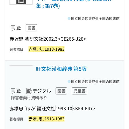
集 ; 第7巻)
国立国会図書館
全国の図書館
紙
図書
赤塚忠 著
研文社
2002.3
<GE265-J28>
赤塚, 忠, 1913-1983
著者標目
旺文社漢和辞典 第5版
国立国会図書館
全国の図書館
紙
デジタル
図書
児童書
障害者向け資料あり
赤塚忠 [ほか]編
旺文社
1993.10
<KF4-E47>
赤塚, 忠, 1913-1983
著者標目