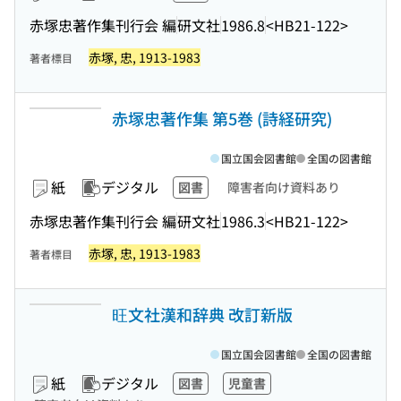
赤塚忠著作集刊行会 編
研文社
1986.8
<HB21-122>
赤塚, 忠, 1913-1983
著者標目
赤塚忠著作集 第5巻 (詩経研究)
国立国会図書館
全国の図書館
紙
デジタル
図書
障害者向け資料あり
赤塚忠著作集刊行会 編
研文社
1986.3
<HB21-122>
赤塚, 忠, 1913-1983
著者標目
旺文社漢和辞典 改訂新版
国立国会図書館
全国の図書館
紙
デジタル
図書
児童書