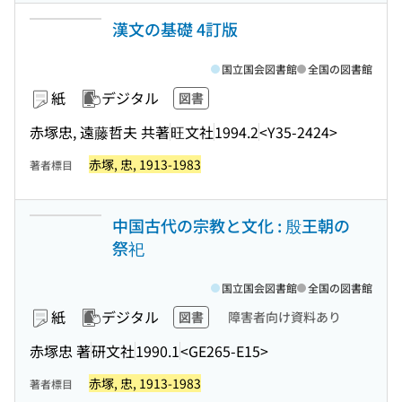
漢文の基礎 4訂版
国立国会図書館
全国の図書館
紙
デジタル
図書
赤塚忠, 遠藤哲夫 共著
旺文社
1994.2
<Y35-2424>
赤塚, 忠, 1913-1983
著者標目
中国古代の宗教と文化 : 殷王朝の
祭祀
国立国会図書館
全国の図書館
紙
デジタル
図書
障害者向け資料あり
赤塚忠 著
研文社
1990.1
<GE265-E15>
赤塚, 忠, 1913-1983
著者標目