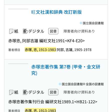
旺文社漢和辞典 改訂新版
国立国会図書館
紙
デジタル
図書
障害者向け資料あり
赤塚忠, 阿部吉雄 編
旺文社
1991
<KF4-E20>
赤塚, 忠, 1913-1983
阿部, 吉雄, 1905-1978
著者標目
赤塚忠著作集 第7巻 (甲骨・金文研
究)
国立国会図書館
全国の図書館
紙
デジタル
図書
障害者向け資料あり
赤塚忠著作集刊行会 編
研文社
1989.1
<HB21-122>
赤塚, 忠, 1913-1983
著者標目