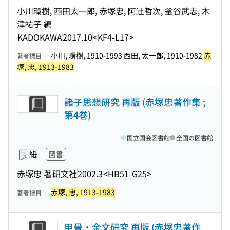
小川環樹, 西田太一郎, 赤塚忠, 阿辻哲次, 釜谷武志, 木
津祐子 編
KADOKAWA
2017.10
<KF4-L17>
小川, 環樹, 1910-1993 西田, 太一郎, 1910-1982
赤
著者標目
塚, 忠, 1913-1983
諸子思想研究 再版 (赤塚忠著作集 ;
第4巻)
国立国会図書館
全国の図書館
紙
図書
赤塚忠 著
研文社
2002.3
<HB51-G25>
赤塚, 忠, 1913-1983
著者標目
甲骨・金文研究 再版 (赤塚忠著作