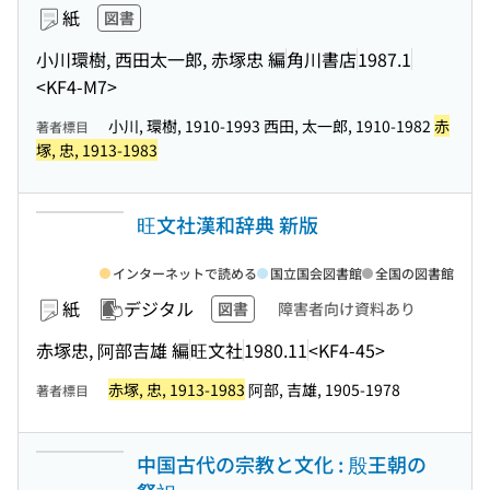
紙
図書
小川環樹, 西田太一郎, 赤塚忠 編
角川書店
1987.1
<KF4-M7>
小川, 環樹, 1910-1993 西田, 太一郎, 1910-1982
赤
著者標目
塚, 忠, 1913-1983
旺文社漢和辞典 新版
インターネットで読める
国立国会図書館
全国の図書館
紙
デジタル
図書
障害者向け資料あり
赤塚忠, 阿部吉雄 編
旺文社
1980.11
<KF4-45>
赤塚, 忠, 1913-1983
阿部, 吉雄, 1905-1978
著者標目
中国古代の宗教と文化 : 殷王朝の