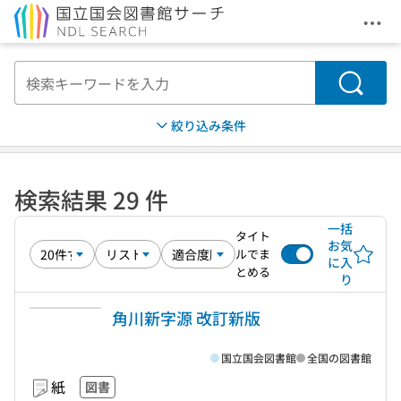
メニ
本文へ移動
検索
絞り込み条件
検索結果 29 件
一括
タイト
お気
ルでま
に入
とめる
り
角川新字源 改訂新版
国立国会図書館
全国の図書館
紙
図書