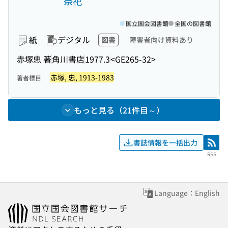
祭祀
国立国会図書館
全国の図書館
紙
デジタル
図書
障害者向け資料あり
赤塚忠 著
角川書店
1977.3
<GE265-32>
赤塚, 忠, 1913-1983
著者標目
もっと見る（21件目～）
書誌情報を一括出力
RSS
RSS
Language：English