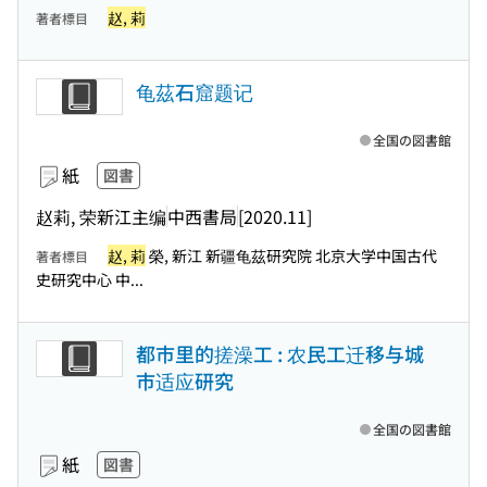
赵, 莉
著者標目
龟茲石窟题记
全国の図書館
紙
図書
赵莉, 荣新江主编
中西書局
[2020.11]
赵, 莉
榮, 新江 新疆龟茲研究院 北京大学中国古代
著者標目
史研究中心 中...
都市里的搓澡工 : 农民工迁移与城
市适应研究
全国の図書館
紙
図書