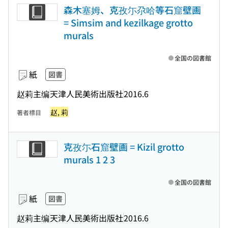
森木塞姆、克孜尓尕哈等石窟壁画
= Simsim and kezilkage grotto
murals
全国の図書館
紙
図書
赵莉主编
天津人民美術出版社
2016.6
赵, 莉
著者標目
克孜尓石窟壁画 = Kizil grotto
murals 1 2 3
全国の図書館
紙
図書
赵莉主编
天津人民美術出版社
2016.6