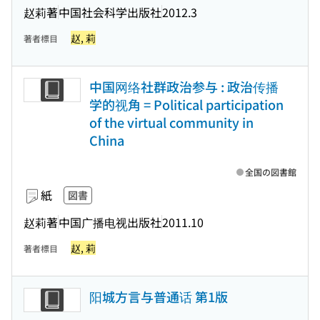
赵莉著
中国社会科学出版社
2012.3
赵, 莉
著者標目
中国网络社群政治参与 : 政治传播
学的视角 = Political participation
of the virtual community in
China
全国の図書館
紙
図書
赵莉著
中国广播电视出版社
2011.10
赵, 莉
著者標目
阳城方言与普通话 第1版