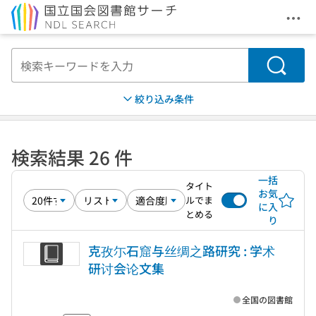
メニ
本文へ移動
検索
絞り込み条件
検索結果 26 件
一括
タイト
お気
ルでま
に入
とめる
り
克孜尓石窟与丝绸之路研究 : 学术
研讨会论文集
全国の図書館