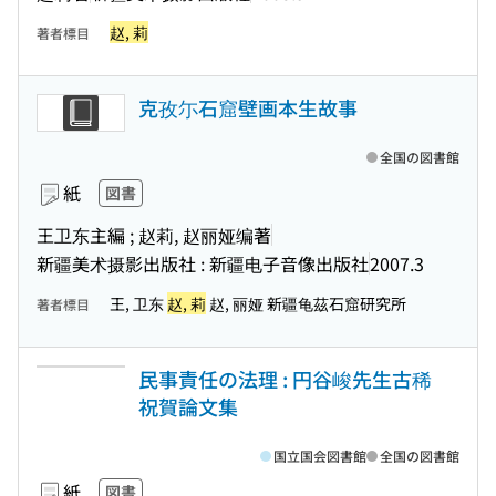
赵, 莉
著者標目
克孜尓石窟壁画本生故事
全国の図書館
紙
図書
王卫东主編 ; 赵莉, 赵丽娅编著
新疆美术摄影出版社 : 新疆电子音像出版社
2007.3
王, 卫东
赵, 莉
赵, 丽娅 新疆龟茲石窟研究所
著者標目
民事責任の法理 : 円谷峻先生古稀
祝賀論文集
国立国会図書館
全国の図書館
紙
図書