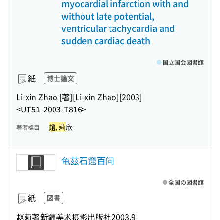
myocardial infarction with and
without late potential,
ventricular tachycardia and
sudden cardiac death
国立国会図書館
紙
博士論文
Li-xin Zhao [著]
[Li-xin Zhao]
[2003]
<UT51-2003-T816>
趙, 莉
欣
著者標目
龟茲石窟百问
全国の図書館
紙
図書
赵莉著
新疆美术摄影出版社
2003.9