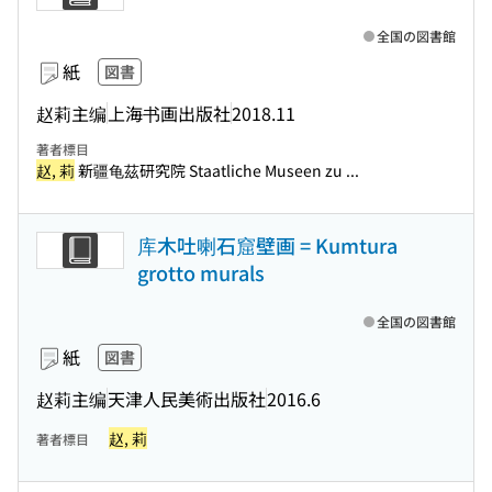
全国の図書館
紙
図書
赵莉主编
上海书画出版社
2018.11
著者標目
赵, 莉
新疆龟茲研究院 Staatliche Museen zu ...
库木吐喇石窟壁画 = Kumtura
grotto murals
全国の図書館
紙
図書
赵莉主编
天津人民美術出版社
2016.6
赵, 莉
著者標目