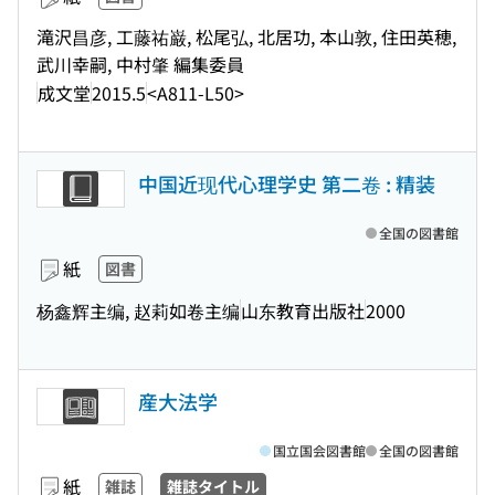
滝沢昌彦, 工藤祐巌, 松尾弘, 北居功, 本山敦, 住田英穂,
武川幸嗣, 中村肇 編集委員
成文堂
2015.5
<A811-L50>
中国近现代心理学史 第二卷 : 精装
全国の図書館
紙
図書
杨鑫辉主编, 赵莉如卷主编
山东教育出版社
2000
産大法学
国立国会図書館
全国の図書館
紙
雑誌
雑誌タイトル