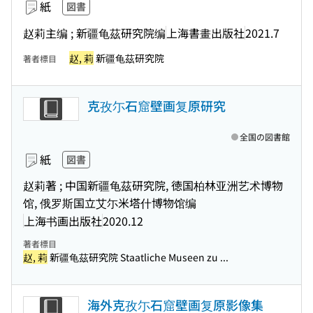
紙
図書
赵莉主编 ; 新疆龟茲研究院编
上海書畫出版社
2021.7
赵, 莉
新疆龟茲研究院
著者標目
克孜尓石窟壁画复原研究
全国の図書館
紙
図書
赵莉著 ; 中国新疆龟茲研究院, 徳国柏林亚洲艺术博物
馆, 俄罗斯国立艾尓米塔什博物馆编
上海书画出版社
2020.12
著者標目
赵, 莉
新疆龟茲研究院 Staatliche Museen zu ...
海外克孜尓石窟壁画复原影像集