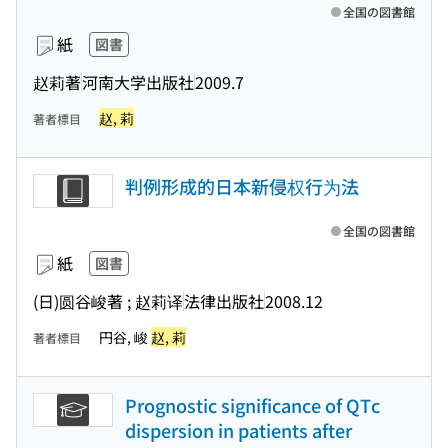
全国の図書館
紙
図書
赵莉著
河南大学出版社
2009.7
赵, 莉
著者標目
判例形成的日本新侵权行为法
全国の図書館
紙
図書
(日)圆谷峻著 ; 赵莉译
法律出版社
2008.12
円谷, 峻
赵, 莉
著者標目
Prognostic significance of QTc
dispersion in patients after