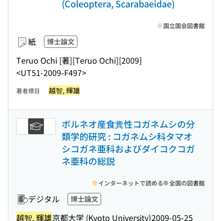
(Coleoptera, Scarabaeidae)
国立国会図書館
紙
博士論文
Teruo Ochi [著]
[Teruo Ochi]
[2009]
<UT51-2009-F497>
越智, 輝雄
著者標目
ボルネオ産食糞性コガネムシの分
類学的研究 : コガネムシ科タマオ
シコガネ亜科およびダイコクコガ
ネ亜科の総説
インターネットで読める
全国の図書館
デジタル
博士論文
越智, 輝雄
京都大学 (Kyoto University)
2009-05-25