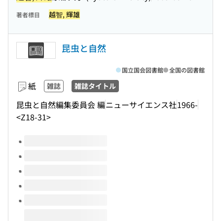
越智, 輝雄
著者標目
昆虫と自然
国立国会図書館
全国の図書館
紙
雑誌
雑誌タイトル
昆虫と自然編集委員会 編
ニューサイエンス社
1966-
<Z18-31>
このタイトルの巻号