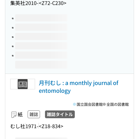
集英社
2010-
<Z72-C230>
このタイトルの巻号
月刊むし : a monthly journal of
entomology
国立国会図書館
全国の図書館
紙
雑誌
雑誌タイトル
むし社
1971-
<Z18-834>