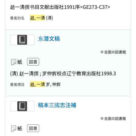
趙一清撰
书目文献出版社
1991序
<GE273-C37>
趙, 一清
(清)
著者別名
东潜文稿
全国の図書館
紙
図書
(清) 赵一清撰 ; 罗仲辉校点
辽宁教育出版社
1998.3
趙, 一清
罗, 仲辉
著者標目
稿本三國志注補
全国の図書館
紙
図書