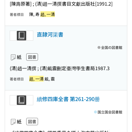
[陳壽原著] ; (清)趙一清撰
書目文獻出版社
[1991.2]
陳, 寿
趙, 一清
著者標目
直隷河渠書
全国の図書館
紙
図書
(清)趙一清撰 ; (清)戴震刪定
臺灣學生書局
1987.3
趙, 一清
戴, 震
著者標目
續修四庫全書 第261-290册
国立国会図書館
紙
図書