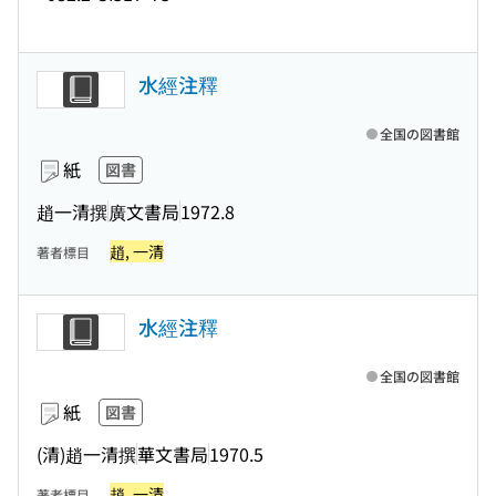
水經注釋
全国の図書館
紙
図書
趙一清撰
廣文書局
1972.8
趙, 一清
著者標目
水經注釋
全国の図書館
紙
図書
(清)趙一清撰
華文書局
1970.5
趙, 一清
著者標目