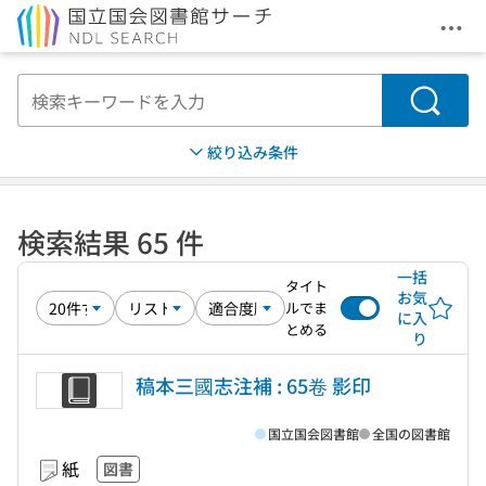
メニ
本文へ移動
検索
絞り込み条件
検索結果 65 件
一括
タイト
お気
ルでま
に入
とめる
り
稿本三國志注補 : 65卷 影印
国立国会図書館
全国の図書館
紙
図書