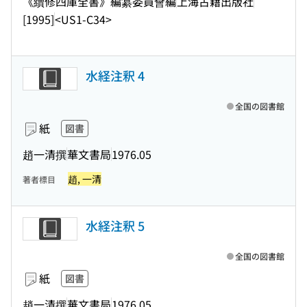
《續修四庫全書》編纂委員會編
上海古籍出版社
[1995]
<US1-C34>
水経注釈 4
全国の図書館
紙
図書
趙一清撰
華文書局
1976.05
趙, 一清
著者標目
水経注釈 5
全国の図書館
紙
図書
趙一清撰
華文書局
1976.05