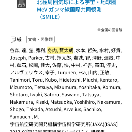
北極周回気球による宇宙・地球圏
MeV ガンマ線国際共同観測
（SMILE）
全国の図書館
紙
文書・図像類
谷森, 達, 窪, 秀利,
身内, 賢太朗
, 水本, 哲矢, 水村, 好貴,
Joseph, Parker, 古村, 翔太郎, 岩城, 智, 澤野, 達哉, 中
村, 輝石, 松岡, 佳大, 佐藤, 快, 中村, 祥吾, 高田, 淳史,
アルヴェリウス, 幸子, Turunen, Esa, 山内, 正敏,
Tanimori, Toru, Kubo, Hidetoshi, Miuchi, Kentaro,
Mizumoto, Tetsuya, Mizumura, Yoshitaka, Komura,
Shotaro, Iwaki, Satoru, Sawano, Tatsuya,
Nakamura, Kiseki, Matsuoka, Yoshihiro, Nakamura,
Shogo, Takada, Atsushi, Arvelius, Sachiko,
Yamauchi, M.
宇宙航空研究開発機構宇宙科学研究所(JAXA)(ISAS)
2013-01
第13回宇宙科学シンポジウム 講演集