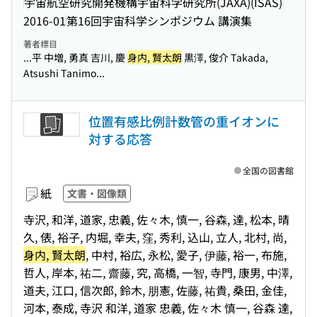
宇宙航空研究開発機構宇宙科学研究所(JAXA)(ISAS)
2016-01
第16回宇宙科学シンポジウム 講演集
著者標目
...平 中増, 勇真 吉川, 慶
身内, 賢太朗
黒澤, 俊介 Takada,
Atsushi Tanimo...
位置有感比例計数管の重イオンに
対する応答
全国の図書館
紙
文書・図像類
寺沢, 和洋, 道家, 忠義, 佐々木, 慎一, 谷森, 達, 松本, 晴
久, 俵, 裕子, 内堀, 幸夫, 窪, 秀利, 込山, 立人, 北村, 尚,
身内, 賢太朗
, 中村, 裕広, 永松, 愛子, 伊藤, 裕一, 布施,
哲人, 岸本, 祐二, 齋藤, 究, 高橋, 一智, 寺門, 康男, 中澤,
道夫, 江口, 信次郎, 鈴木, 朋憲, 佐藤, 祐貴, 桑田, 金佳,
河本, 泰成, 寺沢 和洋, 道家 忠義, 佐々木 慎一, 谷森 達,