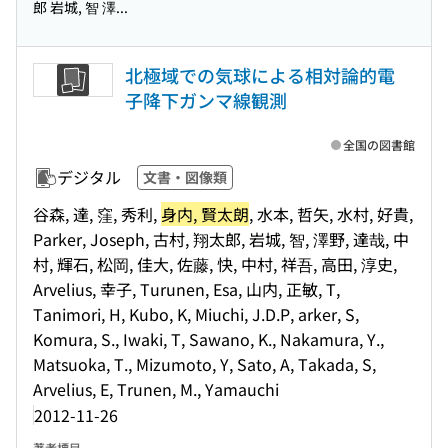
郎 岩城, 智 澤...
北極域での気球による相対論的電
子降下ガンマ線観測
全国の図書館
デジタル
文書・図像類
谷森, 達, 窪, 秀利,
身内, 賢太朗
, 水本, 哲矢, 水村, 好貴,
Parker, Joseph, 古村, 翔太郎, 岩城, 智, 澤野, 達哉, 中
村, 輝石, 松岡, 佳大, 佐藤, 快, 中村, 祥吾, 高田, 淳史,
Arvelius, 幸子, Turunen, Esa, 山内, 正敏, T,
Tanimori, H, Kubo, K, Miuchi, J.D.P, arker, S,
Komura, S., Iwaki, T, Sawano, K., Nakamura, Y.,
Matsuoka, T., Mizumoto, Y, Sato, A, Takada, S,
Arvelius, E, Trunen, M., Yamauchi
2012-11-26
著者標目