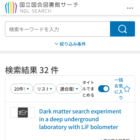
メニ
本文へ移動
検索
絞り込み条件
検索結果 32 件
一括
タイト
お気
ルでま
に入
とめる
り
Dark matter search experiment
in a deep underground
laboratory with LiF bolometer