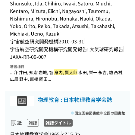
Shunsuke, Ida, Chihiro, Iwaki, Satoru, Miuchi,
Kentaro, Mizuta, Eiichi, Nagayoshi, Tsutomu,
Nishimura, Hironobu, Nonaka, Naoki, Okada,
Yoko, Orito, Reiko, Takada, Atsushi, Takahashi,
Michiaki, Ueno, Kazuki
宇宙航空研究開発機構
2010-03-31
宇宙航空研究開発機構研究開発報告: 大気球研究報告
JAXA-RR-09-007
著者標目
...介 井田, 知宏 岩城, 智
身内, 賢太郎
水田, 栄一 永吉, 勉 西村,
広展 野中, 直樹 岡田...
物理教育 : 日本物理教育学会誌
国立国会図書館
全国の図書館
紙
雑誌
雑誌タイトル
日本物理教育学会
1965-
<Z15-2>