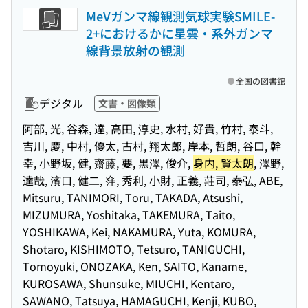
MeVガンマ線観測気球実験SMILE-
2+におけるかに星雲・系外ガンマ
線背景放射の観測
全国の図書館
デジタル
文書・図像類
阿部, 光, 谷森, 達, 高田, 淳史, 水村, 好貴, 竹村, 泰斗,
吉川, 慶, 中村, 優太, 古村, 翔太郎, 岸本, 哲朗, 谷口, 幹
幸, 小野坂, 健, 齋藤, 要, 黒澤, 俊介,
身内, 賢太朗
, 澤野,
達哉, 濱口, 健二, 窪, 秀利, 小財, 正義, 莊司, 泰弘, ABE,
Mitsuru, TANIMORI, Toru, TAKADA, Atsushi,
MIZUMURA, Yoshitaka, TAKEMURA, Taito,
YOSHIKAWA, Kei, NAKAMURA, Yuta, KOMURA,
Shotaro, KISHIMOTO, Tetsuro, TANIGUCHI,
Tomoyuki, ONOZAKA, Ken, SAITO, Kaname,
KUROSAWA, Shunsuke, MIUCHI, Kentaro,
SAWANO, Tatsuya, HAMAGUCHI, Kenji, KUBO,