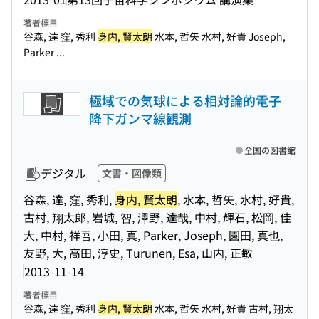
著者標目
谷森, 達 窪, 秀利
身内, 賢太朗
水本, 哲矢 水村, 好貴 Joseph,
Parker ...
極域での気球による相対論的電子
降下ガンマ線観測
全国の図書館
デジタル
文書・図像類
谷森, 達, 窪, 秀利,
身内, 賢太朗
, 水本, 哲矢, 水村, 好貴,
古村, 翔太郎, 岩城, 智, 澤野, 達哉, 中村, 輝石, 松岡, 佳
大, 中村, 祥吾, 小田, 真, Parker, Joseph, 園田, 真也,
友野, 大, 高田, 淳史, Turunen, Esa, 山内, 正敏
2013-11-14
著者標目
谷森, 達 窪, 秀利
身内, 賢太朗
水本, 哲矢 水村, 好貴 古村, 翔太