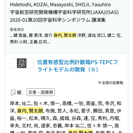
Hidetoshi, KOZAI, Masayoshi, SHOJI, Yasuhiro
宇宙航空研究開発機構宇宙科学研究所(JAXA)(ISAS)
2020-01
第20回宇宙科学シンポジウム 講演集
著者標目
...健 齋藤, 要 黒澤, 俊介
身内, 賢太朗
澤野, 達哉 濱口, 健二 窪,
秀利 小財, 正義 莊司...
位置有感型比例計数箱PS-TEPCフ
ライトモデルの開発（Ⅱ）
全国の図書館
紙
文書・図像類
岸本, 祐二, 佐々木, 慎一, 高橋, 一智, 斎藤, 究, 寺沢, 和
洋,
身内, 賢太朗
, 布施, 哲人, 永松, 愛子, 勝田, 真登, 伊
藤, 裕一, 松本, 晴久, 森, 國城, 谷森, 達, 窪, 秀利, 内堀,
幸夫, 北村, 尚, 道家, 忠義, 岸本 祐二, 佐々木 慎一, 高
橋 一智, 斎藤 究, 寺沢 和洋,
身内 賢太朗
, 布施 哲人, 永