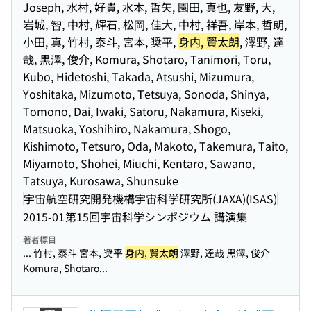
Joseph, 水村, 好貴, 水本, 哲矢, 園田, 真也, 友野, 大,
岩城, 智, 中村, 輝石, 松岡, 佳大, 中村, 祥吾, 岸本, 哲朗,
小田, 真, 竹村, 泰斗, 宮本, 奨平,
身内, 賢太朗
, 澤野, 達
哉, 黒澤, 俊介, Komura, Shotaro, Tanimori, Toru,
Kubo, Hidetoshi, Takada, Atsushi, Mizumura,
Yoshitaka, Mizumoto, Tetsuya, Sonoda, Shinya,
Tomono, Dai, Iwaki, Satoru, Nakamura, Kiseki,
Matsuoka, Yoshihiro, Nakamura, Shogo,
Kishimoto, Tetsuro, Oda, Makoto, Takemura, Taito,
Miyamoto, Shohei, Miuchi, Kentaro, Sawano,
Tatsuya, Kurosawa, Shunsuke
宇宙航空研究開発機構宇宙科学研究所(JAXA)(ISAS)
2015-01
第15回宇宙科学シンポジウム 講演集
著者標目
... 竹村, 泰斗 宮本, 奨平
身内, 賢太朗
澤野, 達哉 黒澤, 俊介
Komura, Shotaro...