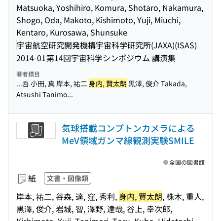
Matsuoka, Yoshihiro, Komura, Shotaro, Nakamura,
Shogo, Oda, Makoto, Kishimoto, Yuji, Miuchi,
Kentaro, Kurosawa, Shunsuke
宇宙航空研究開発機構宇宙科学研究所(JAXA)(ISAS)
2014-01
第14回宇宙科学シンポジウム 講演集
著者標目
...吾 小田, 真 岸本, 祐二
身内, 賢太朗
黒澤, 俊介 Takada,
Atsushi Tanimo...
気球搭載コンプトンカメラによる
MeV領域ガンマ線観測実験SMILE
全国の図書館
紙
文書・図像類
岸本, 祐二, 谷森, 達, 窪, 秀利,
身内, 賢太朗
, 株木, 重人,
黒澤, 俊介, 岩城, 智, 澤野, 達哉, 谷上, 幸次郎,