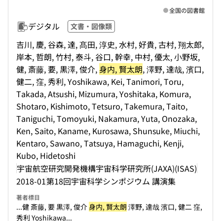
全国の図書館
デジタル
文書・図像類
吉川, 慶, 谷森, 達, 髙田, 淳史, 水村, 好貴, 古村, 翔太郎,
岸本, 哲朗, 竹村, 泰斗, 谷口, 幹幸, 中村, 優太, 小野坂,
健, 斎藤, 要, 黒澤, 俊介,
身内, 賢太朗
, 澤野, 達哉, 濱口,
健二, 窪, 秀利, Yoshikawa, Kei, Tanimori, Toru,
Takada, Atsushi, Mizumura, Yoshitaka, Komura,
Shotaro, Kishimoto, Tetsuro, Takemura, Taito,
Taniguchi, Tomoyuki, Nakamura, Yuta, Onozaka,
Ken, Saito, Kaname, Kurosawa, Shunsuke, Miuchi,
Kentaro, Sawano, Tatsuya, Hamaguchi, Kenji,
Kubo, Hidetoshi
宇宙航空研究開発機構宇宙科学研究所(JAXA)(ISAS)
2018-01
第18回宇宙科学シンポジウム 講演集
著者標目
...健 斎藤, 要 黒澤, 俊介
身内, 賢太朗
澤野, 達哉 濱口, 健二 窪,
秀利 Yoshikawa...