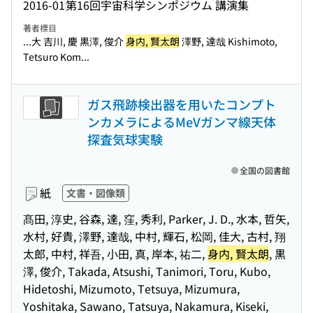
2016-01
第16回宇宙科学シンポジウム 講演集
著者標目
...大 吉川, 慶 黒澤, 俊介
身内, 賢太朗
澤野, 達哉 Kishimoto,
Tetsuro Kom...
ガス飛跡検出器を用いたコンプト
ンカメラによるMeVガンマ線天体
探査気球実験
全国の図書館
紙
文書・図像類
髙田, 淳史, 谷森, 達, 窪, 秀利, Parker, J. D., 水本, 哲矢,
水村, 好貴, 澤野, 達哉, 中村, 輝石, 松岡, 佳大, 古村, 翔
太郎, 中村, 祥吾, 小田, 真, 岸本, 祐二,
身内, 賢太朗
, 黒
澤, 俊介, Takada, Atsushi, Tanimori, Toru, Kubo,
Hidetoshi, Mizumoto, Tetsuya, Mizumura,
Yoshitaka, Sawano, Tatsuya, Nakamura, Kiseki,