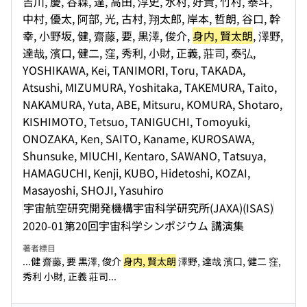
吉川, 慶, 谷森, 達, 高田, 淳史, 水村, 好貴, 竹村, 泰斗,
中村, 優太, 阿部, 光, 古村, 翔太郎, 岸本, 哲朗, 谷口, 幹
幸, 小野坂, 健, 齋藤, 要, 黒澤, 俊介,
身内, 賢太朗
, 澤野,
達哉, 濱口, 健二, 窪, 秀利, 小財, 正義, 莊司, 泰弘,
YOSHIKAWA, Kei, TANIMORI, Toru, TAKADA,
Atsushi, MIZUMURA, Yoshitaka, TAKEMURA, Taito,
NAKAMURA, Yuta, ABE, Mitsuru, KOMURA, Shotaro,
KISHIMOTO, Tetsuo, TANIGUCHI, Tomoyuki,
ONOZAKA, Ken, SAITO, Kaname, KUROSAWA,
Shunsuke, MIUCHI, Kentaro, SAWANO, Tatsuya,
HAMAGUCHI, Kenji, KUBO, Hidetoshi, KOZAI,
Masayoshi, SHOJI, Yasuhiro
宇宙航空研究開発機構宇宙科学研究所(JAXA)(ISAS)
2020-01
第20回宇宙科学シンポジウム 講演集
著者標目
...健 齋藤, 要 黒澤, 俊介
身内, 賢太朗
澤野, 達哉 濱口, 健二 窪,
秀利 小財, 正義 莊司...