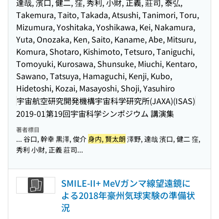
達哉, 濱口, 健二, 窪, 秀利, 小財, 正義, 莊司, 泰弘,
Takemura, Taito, Takada, Atsushi, Tanimori, Toru,
Mizumura, Yoshitaka, Yoshikawa, Kei, Nakamura,
Yuta, Onozaka, Ken, Saito, Kaname, Abe, Mitsuru,
Komura, Shotaro, Kishimoto, Tetsuro, Taniguchi,
Tomoyuki, Kurosawa, Shunsuke, Miuchi, Kentaro,
Sawano, Tatsuya, Hamaguchi, Kenji, Kubo,
Hidetoshi, Kozai, Masayoshi, Shoji, Yasuhiro
宇宙航空研究開発機構宇宙科学研究所(JAXA)(ISAS)
2019-01
第19回宇宙科学シンポジウム 講演集
著者標目
... 谷口, 幹幸 黒澤, 俊介
身内, 賢太朗
澤野, 達哉 濱口, 健二 窪,
秀利 小財, 正義 莊司...
SMILE-II+ MeVガンマ線望遠鏡に
よる2018年豪州気球実験の準備状
況