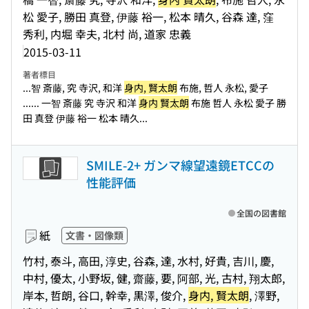
松 愛子, 勝田 真登, 伊藤 裕一, 松本 晴久, 谷森 達, 窪
秀利, 内堀 幸夫, 北村 尚, 道家 忠義
2015-03-11
著者標目
...智 斎藤, 究 寺沢, 和洋
身内, 賢太朗
布施, 哲人 永松, 愛子
...
... 一智 斎藤 究 寺沢 和洋
身内 賢太朗
布施 哲人 永松 愛子 勝
田 真登 伊藤 裕一 松本 晴久...
SMILE-2+ ガンマ線望遠鏡ETCCの
性能評価
全国の図書館
紙
文書・図像類
竹村, 泰斗, 高田, 淳史, 谷森, 達, 水村, 好貴, 吉川, 慶,
中村, 優太, 小野坂, 健, 齋藤, 要, 阿部, 光, 古村, 翔太郎,
岸本, 哲朗, 谷口, 幹幸, 黒澤, 俊介,
身内, 賢太朗
, 澤野,