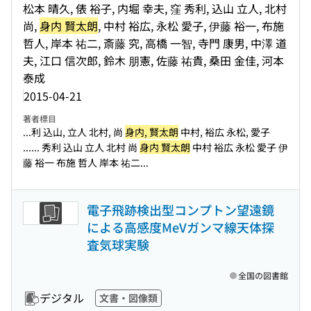
松本 晴久, 俵 裕子, 内堀 幸夫, 窪 秀利, 込山 立人, 北村
尚,
身内 賢太朗
, 中村 裕広, 永松 愛子, 伊藤 裕一, 布施
哲人, 岸本 祐二, 斎藤 究, 高橋 一智, 寺門 康男, 中澤 道
夫, 江口 信次郎, 鈴木 朋憲, 佐藤 祐貴, 桑田 金佳, 河本
泰成
2015-04-21
著者標目
...利 込山, 立人 北村, 尚
身内, 賢太朗
中村, 裕広 永松, 愛子
...
... 秀利 込山 立人 北村 尚
身内 賢太朗
中村 裕広 永松 愛子 伊
藤 裕一 布施 哲人 岸本 祐二...
電子飛跡検出型コンプトン望遠鏡
による高感度MeVガンマ線天体探
査気球実験
全国の図書館
デジタル
文書・図像類