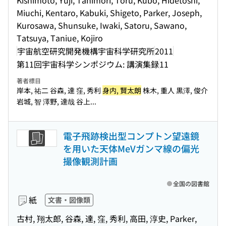
Kishimoto, Yuji, Tanimori, Toru, Kubo, Hidetoshi,
Miuchi, Kentaro, Kabuki, Shigeto, Parker, Joseph,
Kurosawa, Shunsuke, Iwaki, Satoru, Sawano,
Tatsuya, Taniue, Kojiro
宇宙航空研究開発機構宇宙科学研究所
2011
第11回宇宙科学シンポジウム: 講演集録
11
著者標目
岸本, 祐二 谷森, 達 窪, 秀利
身内, 賢太朗
株木, 重人 黒澤, 俊介
岩城, 智 澤野, 達哉 谷上...
電子飛跡検出型コンプトン望遠鏡
を用いた天体MeVガンマ線の偏光
撮像観測計画
全国の図書館
紙
文書・図像類
古村, 翔太郎, 谷森, 達, 窪, 秀利, 高田, 淳史, Parker,