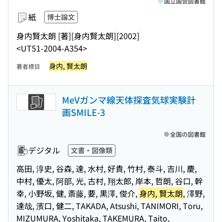
国立国会図書館
紙
博士論文
身内賢太朗 [著]
[身内賢太朗]
[2002]
<UT51-2004-A354>
身内, 賢太朗
著者標目
MeVガンマ線天体探査気球実験計
画SMILE-3
全国の図書館
デジタル
文書・図像類
高田, 淳史, 谷森, 達, 水村, 好貴, 竹村, 泰斗, 吉川, 慶,
中村, 優太, 阿部, 光, 古村, 翔太郎, 岸本, 哲朗, 谷口, 幹
幸, 小野坂, 健, 斎藤, 要, 黒澤, 俊介,
身内, 賢太朗
, 澤野,
達哉, 濱口, 健二, TAKADA, Atsushi, TANIMORI, Toru,
MIZUMURA, Yoshitaka, TAKEMURA, Taito,