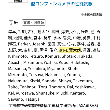
型コンプトンカメラの性能試験
全国の図書館
紙
文書・図像類
岸本, 哲朗, 古村, 翔太郎, 高田, 淳史, 水村, 好貴, 窪, 秀
利, 松岡, 佳大, 宮本, 奨平, 水本, 哲矢, 中増, 勇真, 中村,
輝石, Parker, Joseph, 園田, 真也, 竹村, 泰斗, 谷森, 達,
友野, 大, 吉川, 慶, 黒澤, 俊介,
身内, 賢太朗
, 澤野, 達哉,
Kishimoto, Tetsuro, Komura, Shotaro, Takada,
Atsushi, Mizumura, Yoshiki, Kubo, Hidetoshi,
Matsuoka, Yoshihiro, Miyamoto, Shohei,
Mizumoto, Tetsuya, Nakamasu, Yuuma,
Nakamura, Kiseki, Sonoda, Shinya, Takemura,
Taito, Tanimori, Toru, Tomono, Dai, Yoshikawa,
Kei, Kurosawa, Shunsuke, Miuchi, Kentaro,
Sawano, Tatsuya
宇宙航空研究開発機構宇宙科学研究所(JAXA)(ISAS)