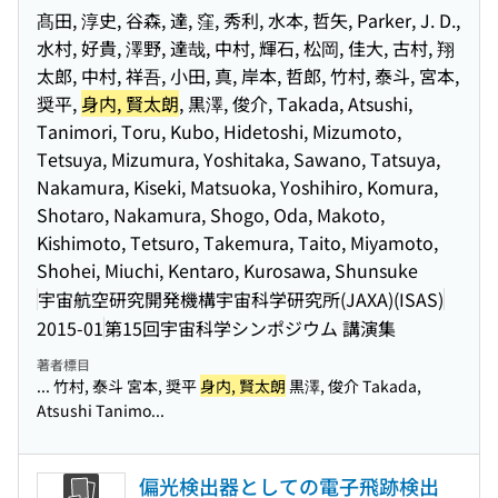
髙田, 淳史, 谷森, 達, 窪, 秀利, 水本, 哲矢, Parker, J. D.,
水村, 好貴, 澤野, 達哉, 中村, 輝石, 松岡, 佳大, 古村, 翔
太郎, 中村, 祥吾, 小田, 真, 岸本, 哲郎, 竹村, 泰斗, 宮本,
奨平,
身内, 賢太朗
, 黒澤, 俊介, Takada, Atsushi,
Tanimori, Toru, Kubo, Hidetoshi, Mizumoto,
Tetsuya, Mizumura, Yoshitaka, Sawano, Tatsuya,
Nakamura, Kiseki, Matsuoka, Yoshihiro, Komura,
Shotaro, Nakamura, Shogo, Oda, Makoto,
Kishimoto, Tetsuro, Takemura, Taito, Miyamoto,
Shohei, Miuchi, Kentaro, Kurosawa, Shunsuke
宇宙航空研究開発機構宇宙科学研究所(JAXA)(ISAS)
2015-01
第15回宇宙科学シンポジウム 講演集
著者標目
... 竹村, 泰斗 宮本, 奨平
身内, 賢太朗
黒澤, 俊介 Takada,
Atsushi Tanimo...
偏光検出器としての電子飛跡検出