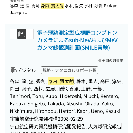
谷森, 達 窪, 秀利
身内, 賢太朗
水本, 哲矢 水村, 好貴 Parker,
Joseph ...
電子飛跡測定型広視野コンプトン
カメラによるsub-MeVおよびMeV
ガンマ線観測計画(SMILE実験)
全国の図書館
デジタル
規格・テクニカルリポート類
谷森, 達, 窪, 秀利,
身内, 賢太朗
, 株木, 重人, 高田, 淳史,
岡田, 葉子, 西村, 広展, 服部, 香里, 上野, 一樹,
Tanimori, Toru, Kubo, Hidetoshi, Miuchi, Kentaro,
Kabuki, Shigeto, Takada, Atsushi, Okada, Yoko,
Nishimura, Hironobu, Hattori, Kaori, Ueno, Kazuki
宇宙航空研究開発機構
2008-02-29
宇宙航空研究開発機構研究開発報告: 大気球研究報告