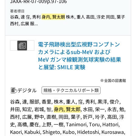
JAXA-RR-07-009
p.97-106
著者標目
谷森, 達 窪, 秀利
身内, 賢太朗
株木, 重人 高田, 淳史 岡田, 葉子
西村, 広展 服...
電子飛跡検出型広視野コンプトン
カメラによるsub-MeV および
MeV ガンマ線観測気球実験の結果
と展望: SMILE 実験
全国の図書館
デジタル
規格・テクニカルリポート類
谷森, 達, 服部, 香里, 株木, 重人, 窪, 秀利, 黒澤, 俊介,
井田, 知宏, 岩城, 智,
身内, 賢太郎
, 水田, 栄一, 永吉, 勉,
西村, 広展, 野中, 直樹, 岡田, 葉子, 折戸, 玲子, 高田, 淳
史, 高橋, 慶在, 上野, 一樹, Tanimori, Toru, Hattori,
Kaori, Kabuki, Shigeto, Kubo, Hidetoshi, Kurosawa,