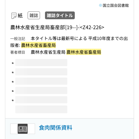
国立国会図書館
紙
雑誌
雑誌タイトル
農林水産省生産局畜産部
[19--]-
<Z42-226>
本タイトル等は最新号による 平成10年度までの出
一般注記
版者:
農林水産省畜産局
農林水産省生産局
農林水産省畜産局
著者標目
このタイトルの巻号
食肉関係資料