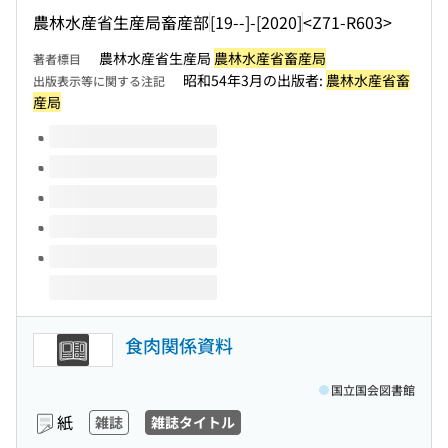
農林水産省生産局畜産部
[19--]-[2020]
<Z71-R603>
農林水産省生産局
農林水産省畜産局
著者標目
昭和54年3月の出版者:
農林水産省畜
出版表示等に関する注記
産局
このタイトルの巻号
食肉関係資料
国立国会図書館
紙
雑誌
雑誌タイトル