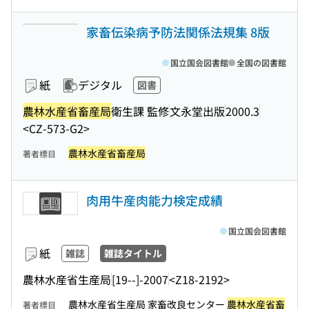
家畜伝染病予防法関係法規集 8版
国立国会図書館
全国の図書館
紙
デジタル
図書
農林水産省畜産局
衛生課 監修
文永堂出版
2000.3
<CZ-573-G2>
農林水産省畜産局
著者標目
肉用牛産肉能力検定成績
国立国会図書館
紙
雑誌
雑誌タイトル
農林水産省生産局
[19--]-2007
<Z18-2192>
農林水産省生産局 家畜改良センター
農林水産省畜
著者標目