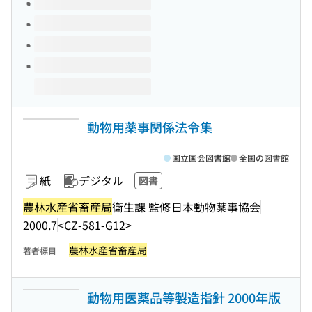
動物用薬事関係法令集
国立国会図書館
全国の図書館
紙
デジタル
図書
農林水産省畜産局
衛生課 監修
日本動物薬事協会
2000.7
<CZ-581-G12>
農林水産省畜産局
著者標目
動物用医薬品等製造指針 2000年版