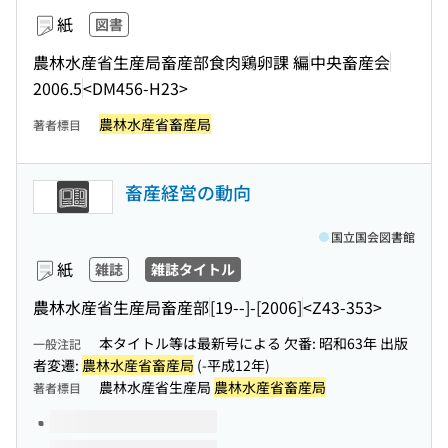
紙
図書
農林水産省生産局畜産部食肉鶏卵課 編
中央畜産会
2006.5
<DM456-H23>
農林水産省畜産局
著者標目
畜産経営の動向
国立国会図書館
紙
雑誌
雑誌タイトル
農林水産省生産局畜産部
[19--]-[2006]
<Z43-353>
本タイトル等は最新号による 欠番: 昭和63年 出版
一般注記
者変遷:
農林水産省畜産局
(-平成12年)
農林水産省生産局
農林水産省畜産局
著者標目
このタイトルの巻号