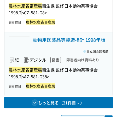
農林水産省畜産局
衛生課 監修
日本動物薬事協会
1998.2
<CZ-581-G8>
農林水産省畜産局
著者標目
動物用医薬品等製造指針 1998年版
国立国会図書館
紙
デジタル
図書
障害者向け資料あり
農林水産省畜産局
衛生課 監修
日本動物薬事協会
1998.2
<AZ-581-G38>
農林水産省畜産局
著者標目
もっと見る（21件目～）