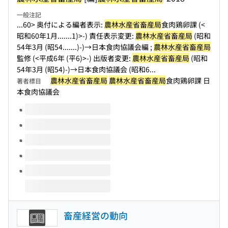
一般注記
...60> 奥付による編者表示:
農林水産省畜産局
食肉鶏卵課 (<
昭和60年1月...
....1)>-) 責任表示変更:
農林水産省畜産局
(昭和
54年3月 (昭54....
...)-)→日本食肉協議会編 ;
農林水産省畜産局
監修 (<平成6年 (平6)>-) 出版者変更:
農林水産省畜産局
(昭和
54年3月 (昭54)-)→日本食肉協議会 (昭和6...
農林水産省畜産局
農林水産省畜産局
食肉鶏卵課 日
著者標目
本食肉協議会
このタイトルの巻号
畜産経営の動向