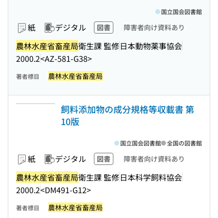
国立国会図書館
紙
デジタル
図書
障害者向け資料あり
農林水産省畜産局
衛生課 監修
日本動物薬事協会
2000.2
<AZ-581-G38>
農林水産省畜産局
著者標目
飼料添加物の成分規格等収載書 第
10版
国立国会図書館
全国の図書館
紙
デジタル
図書
障害者向け資料あり
農林水産省畜産局
衛生課 監修
日本科学飼料協会
2000.2
<DM491-G12>
農林水産省畜産局
著者標目