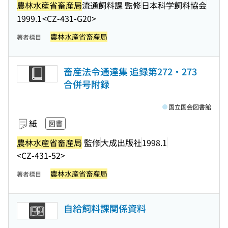
農林水産省畜産局
流通飼料課 監修
日本科学飼料協会
1999.1
<CZ-431-G20>
農林水産省畜産局
著者標目
畜産法令通達集 追録第272・273
合併号附録
国立国会図書館
紙
図書
農林水産省畜産局
監修
大成出版社
1998.1
<CZ-431-52>
農林水産省畜産局
著者標目
自給飼料課関係資料