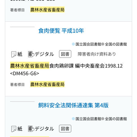
農林水産省畜産局
著者標目
食肉便覧 平成10年
国立国会図書館
全国の図書館
紙
デジタル
図書
障害者向け資料あり
農林水産省畜産局
食肉鶏卵課 編
中央畜産会
1998.12
<DM456-G6>
農林水産省畜産局
著者標目
飼料安全法関係通達集 第4版
国立国会図書館
全国の図書館
紙
デジタル
図書