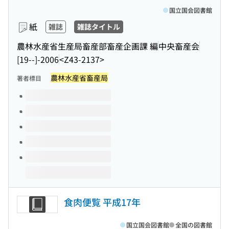
国立国会図書館
紙
雑誌
雑誌タイトル
農林水産省生産局畜産部畜産企画課 編
中央畜産会
[19--]-2006
<Z43-2137>
農林水産省畜産局
著者標目
このタイトルの巻号
食肉便覧 平成17年
国立国会図書館
全国の図書館