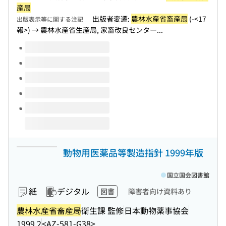
産局
出版者変遷:
農林水産省畜産局
(-<17
出版表示等に関する注記
報>) → 農林水産省生産局, 家畜改良センター...
このタイトルの巻号
動物用医薬品等製造指針 1999年版
国立国会図書館
紙
デジタル
図書
障害者向け資料あり
農林水産省畜産局
衛生課 監修
日本動物薬事協会
1999.2
<AZ-581-G38>