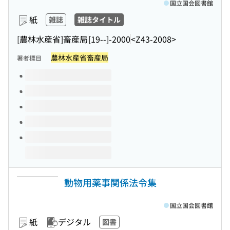
国立国会図書館
紙
雑誌
雑誌タイトル
[農林水産省]畜産局
[19--]-2000
<Z43-2008>
農林水産省畜産局
著者標目
このタイトルの巻号
動物用薬事関係法令集
国立国会図書館
紙
デジタル
図書