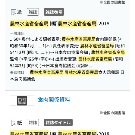
全国の図書館
紙
雑誌
雑誌巻号
農林水産省畜産局
[編]
農林水産省畜産局
-2018
一般注記
...60> 奥付による編者表示:
農林水産省畜産局
食肉鶏卵課 (<
昭和60年1月...
....1)>-) 責任表示変更:
農林水産省畜産局
(昭和
54年3月 (昭54....
...)-)→日本食肉協議会編 ;
農林水産省畜産局
監修 (<平成6年 (平6)>-) 出版者変更:
農林水産省畜産局
(昭和
54年3月 (昭54)-)→日本食肉協議会 (昭和6...
農林水産省畜産局
農林水産省畜産局
食肉鶏卵課 日
著者標目
本食肉協議会
食肉関係資料
全国の図書館
紙
雑誌
雑誌タイトル
農林水産省畜産局
[編]
農林水産省畜産局
-2018