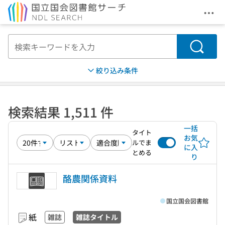
メニ
本文へ移動
検索
絞り込み条件
検索結果 1,511 件
一括
タイト
お気
ルでま
に入
とめる
り
酪農関係資料
国立国会図書館
紙
雑誌
雑誌タイトル