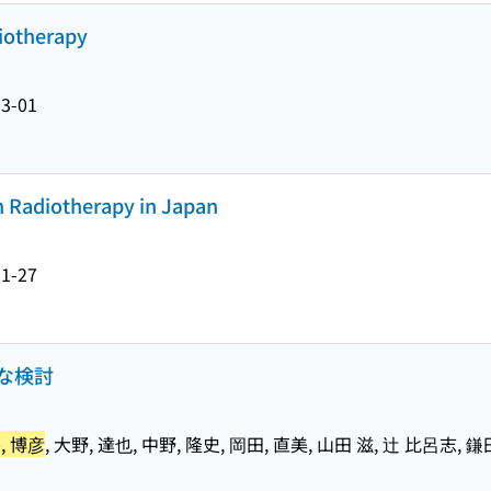
iotherapy
03-01
n Radiotherapy in Japan
11-27
な検討
, 博彦
, 大野, 達也, 中野, 隆史, 岡田, 直美, 山田 滋, 辻 比呂志, 鎌