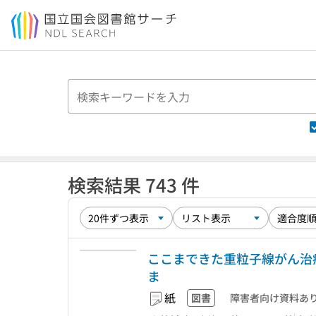
本文へ移動
検索結果 743 件
ここまできた重粒子線がん治
ま
紙
図書
障害者向け資料あ