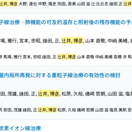
辻井, 博彦
大野, 達也 中野, 隆史 岡田, 直美 山田 滋 辻 比呂志 鎌田 正
辻井
子線治療―肺機能の可及的温存と照射後の残存機能の予
場, 雅行, 宮本, 忠昭, 鎌田, 正,
辻井, 博彦
, 山本 直敬, 中嶋 美緒,
渉 馬場, 雅行 宮本, 忠昭 鎌田, 正
辻井, 博彦
山本 直敬 中嶋 美緒 高橋 渉 馬
盤内局所再発に対する重粒子線治療の有効性の検討
田, 茂雄, 鎌田, 正,
辻井, 博彦
, 松原, 久裕, 磯崎 哲朗, 山田 滋, 
帆 安田, 茂雄 鎌田, 正
辻井, 博彦
松原, 久裕 磯崎 哲朗 山田 滋 塩見 美帆 
炭素イオン線治療