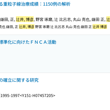
重粒子線治療成績：1150例の解析
 鎌田, 正,
辻井, 博彦
, 野宮 琢磨, 辻 比呂志, 丸山 克也, 鎌田 正,
辻
 克也 鎌田, 正
辻井, 博彦
野宮 琢磨 辻 比呂志 丸山 克也 鎌田 正
辻井 博彦
標準化に向けたＦＮＣＡ活動
の確立に関する研究
所
1995-1997
<Y151-H07457205>