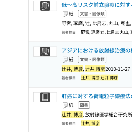
低〜高リスク前立腺癌に対する
紙
文書・図像類
野宮, 琢磨, 辻, 比呂志, 丸山, 克也,
野宮, 琢磨 辻, 比呂志 丸山,
著者標目
アジアにおける放射線治療の
紙
文書・図像類
辻井, 博彦
,
辻井 博彦
2010-11-27
辻井, 博彦
辻井 博彦
著者標目
肝癌に対する荷電粒子線療法
紙
図書
辻井, 博彦
, 放射線医学総合研究
辻井, 博彦
著者標目