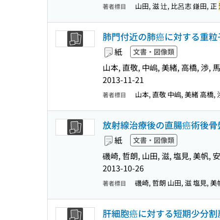
山田, 滋 辻, 比呂志 鎌田, 正
著者標目
肺門付近の肺癌に対する重粒
紙
文書・図像類
山本, 直敬, 中嶋, 美緒, 高橋, 渉, 馬
2013-11-21
山本, 直敬 中嶋, 美緒 高橋, 
著者標目
放射線治療後の直腸癌術後骨
紙
文書・図像類
磯崎, 哲朗, 山田, 滋, 塩見, 美帆, 安
2013-10-26
磯崎, 哲朗 山田, 滋 塩見, 美
著者標目
肝細胞癌に対する短期少分割