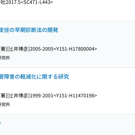
学社
2017.5
<SC471-L443>
皮腫の早期診断法の開発
著]
[辻井博彦]
2005-2005
<Y151-H17800004>
研究所
管障害の軽減化に関する研究
著]
[辻井博彦]
1999-2001
<Y151-H11470198>
研究所
y