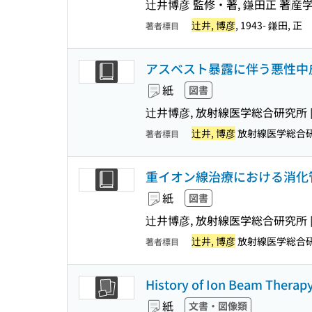
辻井博彦 監修・著, 鎌田正 著
産
辻井, 博彦
, 1943- 鎌田, 正
著者標目
アスベスト暴露に伴う悪性中
紙
図書
辻井博彦, 放射線医学総合研究所 [
辻井, 博彦
放射線医学総合
著者標目
重イオン線治療における消化
紙
図書
辻井博彦, 放射線医学総合研究所 [
辻井, 博彦
放射線医学総合
著者標目
History of Ion Beam Therap
紙
文書・図像類