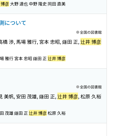
 博彦
大野 達也 中野 隆史 岡田 直美
測について
全国の図書館
 高橋 渉, 馬場 雅行, 宮本 忠昭, 鎌田 正,
辻井 博彦
場 雅行 宮本 忠昭 鎌田 正
辻井 博彦
全国の図書館
塩見 美帆, 安田 茂雄, 鎌田 正,
辻井 博彦
, 松原 久裕
安田 茂雄 鎌田 正
辻井 博彦
松原 久裕