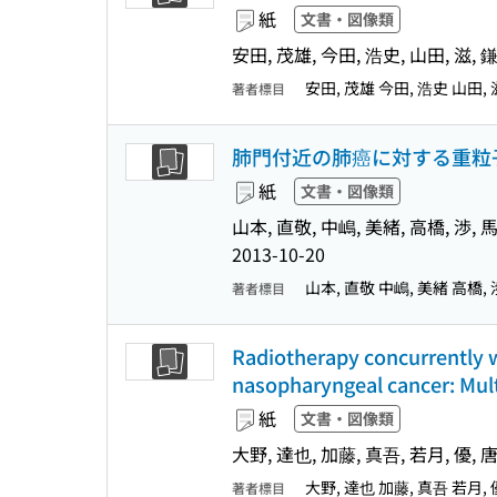
紙
文書・図像類
安田, 茂雄, 今田, 浩史, 山田, 滋, 鎌
安田, 茂雄 今田, 浩史 山田, 
著者標目
肺門付近の肺癌に対する重粒
紙
文書・図像類
山本, 直敬, 中嶋, 美緒, 高橋, 渉, 馬
2013-10-20
山本, 直敬 中嶋, 美緒 高橋, 
著者標目
Radiotherapy concurrently w
nasopharyngeal cancer: Multi
紙
文書・図像類
大野, 達也, 加藤, 真吾, 若月, 優, 
大野, 達也 加藤, 真吾 若月,
著者標目