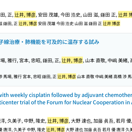
田, 正,
辻井, 博彦
, 安田 茂雄, 今田 浩史, 山田 滋, 鎌田 正,
辻井 
滋 鎌田, 正
辻井, 博彦
安田 茂雄 今田 浩史 山田 滋 鎌田 正
辻井 博彦
子線治療・肺機能を可及的に温存する試み
場, 雅行, 宮本, 忠昭, 鎌田, 正,
辻井, 博彦
, 山本 直敬, 中嶋 美緒,
渉 馬場, 雅行 宮本, 忠昭 鎌田, 正
辻井, 博彦
山本 直敬 中嶋 美緒 高橋 渉 馬
ith weekly cisplatin followed by adjuvant chemother
center trial of the Forum for Nuclear Cooperation in
唐澤, 久美子, 中野, 隆史,
辻井, 博彦
, 大野 達也, 加藤 眞吾, 若月 
 優 唐澤, 久美子 中野, 隆史
辻井, 博彦
大野 達也 加藤 眞吾 若月 優 唐澤 