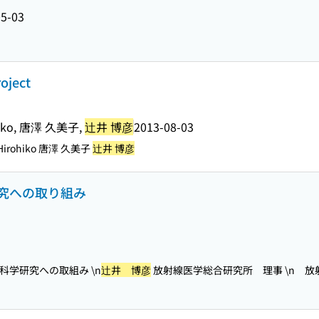
05-03
oject
rohiko, 唐澤 久美子,
辻井 博彦
2013-08-03
i, Hirohiko 唐澤 久美子
辻井 博彦
究への取り組み
学研究への取組み \n
辻井 博彦
放射線医学総合研究所 理事 \n 放射