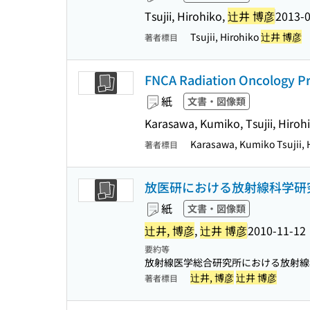
Tsujii, Hirohiko,
辻井 博彦
2013-
Tsujii, Hirohiko
辻井 博彦
著者標目
FNCA Radiation Oncology Pr
紙
文書・図像類
Karasawa, Kumiko, Tsujii, Hi
Karasawa, Kumiko Tsuji
著者標目
放医研における放射線科学研
紙
文書・図像類
辻井, 博彦
,
辻井 博彦
2010-11-12
要約等
放射線医学総合研究所における放射線科
辻井, 博彦
辻井 博彦
著者標目