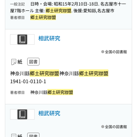
日時・会場: 昭和15年2月10日-18日. 名古屋市十一
一般注記
屋7階ホール 主催:
郷土研究聯盟
. 後援:愛知縣,名古屋市
郷土研究聯盟
著者標目
相武研究
全国の図書館
紙
図書
神奈川縣
郷土研究聯盟
神奈川縣
郷土研究聯盟
1941-01-01
10-1
神奈川縣
郷土研究聯盟
著者標目
相武研究
全国の図書館
紙
図書