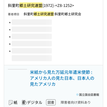
斜里町
郷土研究連盟
[1972]-
<Z8-1252>
斜里町
郷土研究連盟
斜里町郷土研究会
著者標目
このタイトルの巻号
米紙から見た万延元年遣米使節 :
アメリカ人の見た日本、日本人の
見たアメリカ
国立国会図書館
紙
デジタル
図書
障害者向け資料あり