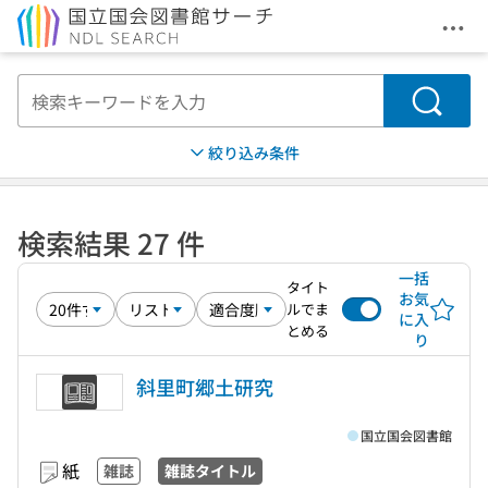
メニ
本文へ移動
検索
絞り込み条件
検索結果 27 件
一括
タイト
お気
ルでま
に入
とめる
り
斜里町郷土研究
国立国会図書館
紙
雑誌
雑誌タイトル