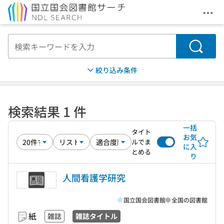
メニ
本文へ移動
検索
絞り込み条件
検索結果 1 件
一括
タイト
お気
ルでま
に入
とめる
り
人間看護学研究
国立国会図書館
全国の図書館
紙
雑誌
雑誌タイトル