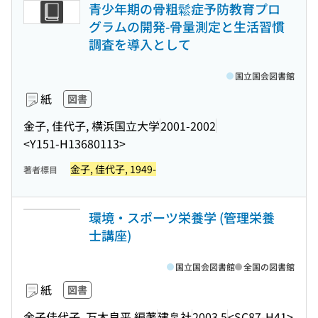
青少年期の骨粗鬆症予防教育プロ
グラムの開発-骨量測定と生活習慣
調査を導入として
国立国会図書館
紙
図書
金子, 佳代子, 横浜国立大学
2001-2002
<Y151-H13680113>
金子, 佳代子, 1949-
著者標目
環境・スポーツ栄養学 (管理栄養
士講座)
国立国会図書館
全国の図書館
紙
図書
金子佳代子, 万木良平 編著
建帛社
2003.5
<SC87-H41>