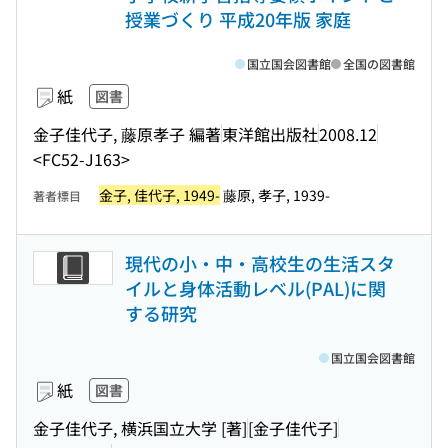
授業づくり 平成20年版 家庭
国立国会図書館
全国の図書館
紙
図書
金子佳代子, 藤原孝子 編著
東洋館出版社
2008.12
<FC52-J163>
金子, 佳代子, 1949-
藤原, 孝子, 1939-
著者標目
現代の小・中・高校生の生活スタ
イルと身体活動レベル(PAL)に関
する研究
国立国会図書館
紙
図書
金子佳代子, 横浜国立大学 [著]
[金子佳代子]