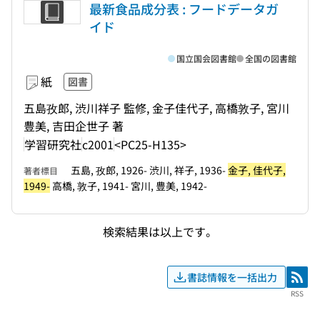
最新食品成分表 : フードデータガ
イド
国立国会図書館
全国の図書館
紙
図書
五島孜郎, 渋川祥子 監修, 金子佳代子, 高橋敦子, 宮川
豊美, 吉田企世子 著
学習研究社
c2001
<PC25-H135>
五島, 孜郎, 1926- 渋川, 祥子, 1936-
金子, 佳代子,
著者標目
1949-
高橋, 敦子, 1941- 宮川, 豊美, 1942-
検索結果は以上です。
書誌情報を一括出力
RSS
RSS