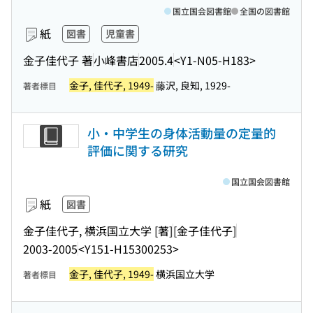
国立国会図書館
全国の図書館
紙
図書
児童書
金子佳代子 著
小峰書店
2005.4
<Y1-N05-H183>
金子, 佳代子, 1949-
藤沢, 良知, 1929-
著者標目
小・中学生の身体活動量の定量的
評価に関する研究
国立国会図書館
紙
図書
金子佳代子, 横浜国立大学 [著]
[金子佳代子]
2003-2005
<Y151-H15300253>
金子, 佳代子, 1949-
横浜国立大学
著者標目