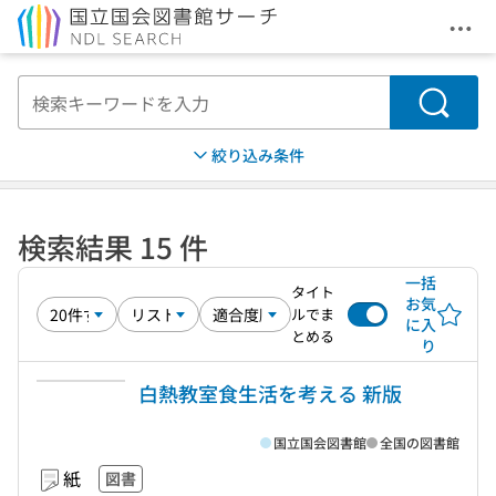
メニ
本文へ移動
検索
絞り込み条件
検索結果 15 件
一括
タイト
お気
ルでま
に入
とめる
り
白熱教室食生活を考える 新版
国立国会図書館
全国の図書館
紙
図書