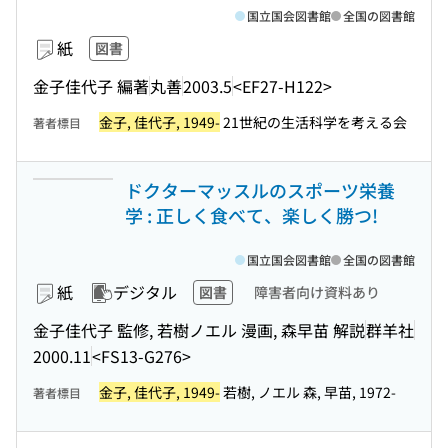
国立国会図書館
全国の図書館
紙
図書
金子佳代子 編著
丸善
2003.5
<EF27-H122>
金子, 佳代子, 1949-
21世紀の生活科学を考える会
著者標目
ドクターマッスルのスポーツ栄養
学 : 正しく食べて、楽しく勝つ!
国立国会図書館
全国の図書館
紙
デジタル
図書
障害者向け資料あり
金子佳代子 監修, 若樹ノエル 漫画, 森早苗 解説
群羊社
2000.11
<FS13-G276>
金子, 佳代子, 1949-
若樹, ノエル 森, 早苗, 1972-
著者標目