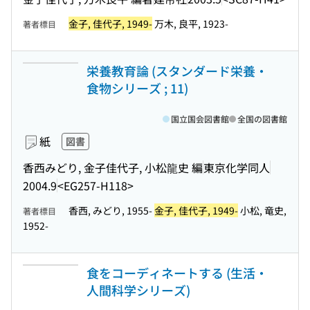
金子, 佳代子, 1949-
万木, 良平, 1923-
著者標目
栄養教育論 (スタンダード栄養・
食物シリーズ ; 11)
国立国会図書館
全国の図書館
紙
図書
香西みどり, 金子佳代子, 小松龍史 編
東京化学同人
2004.9
<EG257-H118>
香西, みどり, 1955-
金子, 佳代子, 1949-
小松, 竜史,
著者標目
1952-
食をコーディネートする (生活・
人間科学シリーズ)