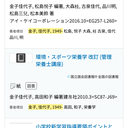
金子佳代子, 松島悦子 編著, 大森桂, 古泉佳代, 品川明,
松島三兒, 松本美鈴 著
アイ・ケイコーポレーション
2016.10
<EG257-L260>
金子, 佳代子, 1949-
松島, 悦子 大森, 桂 古泉, 佳代
著者標目
品川, 明
環境・スポーツ栄養学 改訂 (管理
栄養士講座)
国立国会図書館
全国の図書館
紙
図書
金子佳代子, 高田和子 編著
建帛社
2010.3
<SC87-J69>
金子, 佳代子, 1949-
高田, 和子, 栄養学
著者標目
小学校新学習指導要領ポイントと