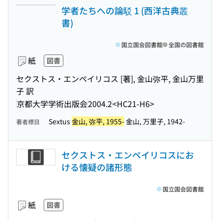
学者たちへの論駁 1 (西洋古典叢
書)
国立国会図書館
全国の図書館
紙
図書
セクストス・エンペイリコス [著], 金山弥平, 金山万里
子 訳
京都大学学術出版会
2004.2
<HC21-H6>
Sextus
金山, 弥平, 1955-
金山, 万里子, 1942-
著者標目
セクストス・エンペイリコスにお
ける懐疑の諸形態
国立国会図書館
紙
図書