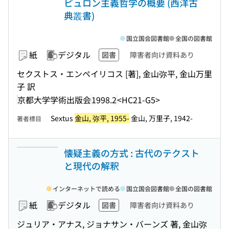
ピュロン主義哲学の概要 (西洋古
典叢書)
国立国会図書館
全国の図書館
紙
デジタル
図書
障害者向け資料あり
セクストス・エンペイリコス [著], 金山弥平, 金山万里
子 訳
京都大学学術出版会
1998.2
<HC21-G5>
Sextus
金山, 弥平, 1955-
金山, 万里子, 1942-
著者標目
懐疑主義の方式 : 古代のテクスト
と現代の解釈
インターネットで読める
国立国会図書館
全国の図書館
紙
デジタル
図書
障害者向け資料あり
ジュリア・アナス, ジョナサン・バーンズ 著, 金山弥