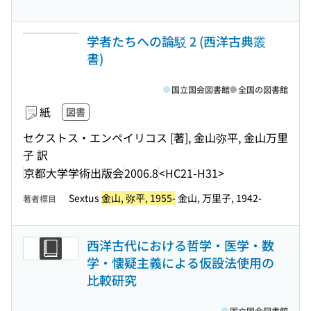
学者たちへの論駁 2 (西洋古典叢
書)
国立国会図書館
全国の図書館
紙
図書
セクストス・エンペイリコス [著], 金山弥平, 金山万里
子 訳
京都大学学術出版会
2006.8
<HC21-H31>
Sextus
金山, 弥平, 1955-
金山, 万里子, 1942-
著者標目
西洋古代における哲学・医学・数
学・懐疑主義による仮設法使用の
比較研究
国立国会図書館