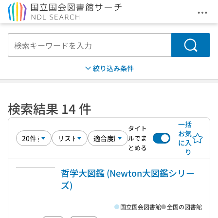
メニ
本文へ移動
検索
絞り込み条件
検索結果 14 件
一括
タイト
お気
ルでま
に入
とめる
り
哲学大図鑑 (Newton大図鑑シリー
ズ)
国立国会図書館
全国の図書館