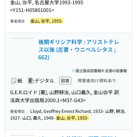
金山, 弥平, 名古屋大学
1993-1995
<Y151-H05801001>
金山, 弥平, 1955-
著者標目
後期ギリシア科学 : アリストテレ
ス以後 (叢書・ウニベルシタス ;
662)
国立国会図書館
全国の図書館
紙
デジタル
図書
障害者向け資料あり
G.E.R.ロイド [著], 山野耕治, 山口義久, 金山弥平 訳
法政大学出版局
2000.1
<M37-G43>
Lloyd, Geoffrey Ernest Richard, 1933- 山野, 耕治,
著者標目
1927- 山口, 義久, 1949-
金山, 弥平, 1955-