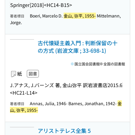
Springer
[2018]
<HC14-B15>
Boeri, Marcelo D.
金山, 弥平, 1955-
Mittelmann,
著者標目
Jorge.
古代懐疑主義入門 : 判断保留の十
の方式 (岩波文庫 ; 33-698-1)
国立国会図書館
全国の図書館
紙
図書
J.アナス, J.バーンズ 著, 金山弥平 訳
岩波書店
2015.6
<HC21-L14>
Annas, Julia, 1946- Barnes, Jonathan, 1942-
金
著者標目
山, 弥平, 1955-
アリストテレス全集 5