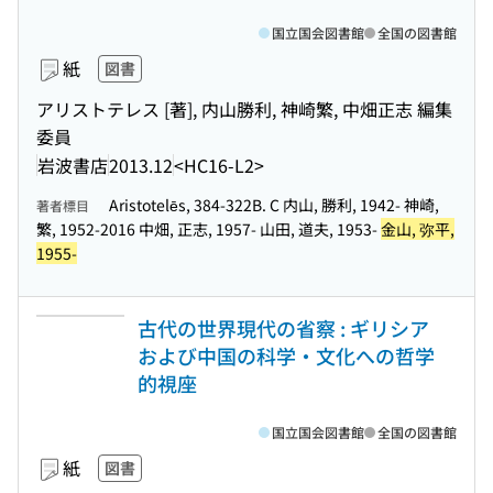
国立国会図書館
全国の図書館
紙
図書
アリストテレス [著], 内山勝利, 神崎繁, 中畑正志 編集
委員
岩波書店
2013.12
<HC16-L2>
Aristotelēs, 384-322B. C 内山, 勝利, 1942- 神崎,
著者標目
繁, 1952-2016 中畑, 正志, 1957- 山田, 道夫, 1953-
金山, 弥平,
1955-
古代の世界現代の省察 : ギリシア
および中国の科学・文化への哲学
的視座
国立国会図書館
全国の図書館
紙
図書