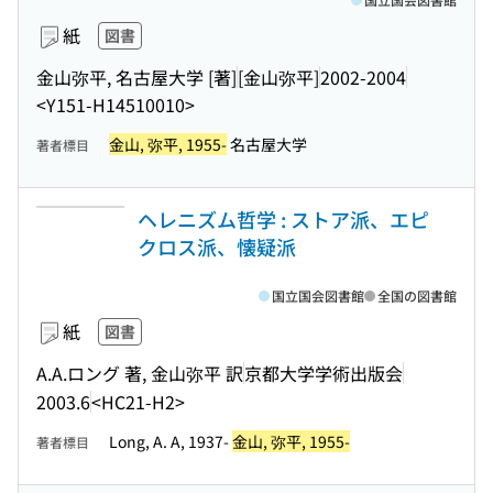
紙
図書
金山弥平, 名古屋大学 [著]
[金山弥平]
2002-2004
<Y151-H14510010>
金山, 弥平, 1955-
名古屋大学
著者標目
ヘレニズム哲学 : ストア派、エピ
クロス派、懐疑派
国立国会図書館
全国の図書館
紙
図書
A.A.ロング 著, 金山弥平 訳
京都大学学術出版会
2003.6
<HC21-H2>
Long, A. A, 1937-
金山, 弥平, 1955-
著者標目