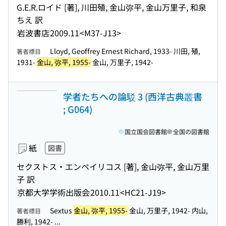
G.E.R.ロイド [著], 川田殖, 金山弥平, 金山万里子, 和泉
ちえ 訳
岩波書店
2009.11
<M37-J13>
Lloyd, Geoffrey Ernest Richard, 1933- 川田, 殖,
著者標目
1931-
金山, 弥平, 1955-
金山, 万里子, 1942-
学者たちへの論駁 3 (西洋古典叢書
; G064)
国立国会図書館
全国の図書館
紙
図書
セクストス・エンペイリコス [著], 金山弥平, 金山万里
子 訳
京都大学学術出版会
2010.11
<HC21-J19>
Sextus
金山, 弥平, 1955-
金山, 万里子, 1942- 内山,
著者標目
勝利, 1942- ...