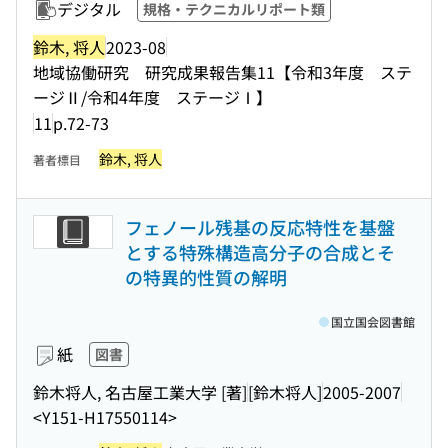
デジタル
規格・テクニカルリポート類
鈴木, 将人
2023-08
地域協働研究 研究成果報告集11【令和3年度 ステ
ージⅡ/令和4年度 ステージⅠ】
11
p.72-73
鈴木, 将人
著者標目
フェノール残基の反応特性を基盤
とする特殊構造高分子の合成とそ
の特異的性質の解明
国立国会図書館
紙
図書
鈴木将人, 名古屋工業大学 [著]
[鈴木将人]
2005-2007
<Y151-H17550114>