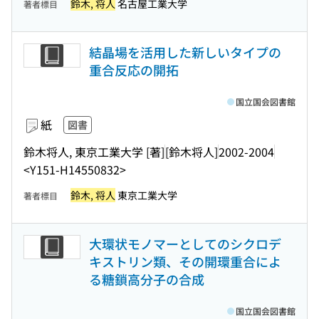
鈴木, 将人
名古屋工業大学
著者標目
結晶場を活用した新しいタイプの
重合反応の開拓
国立国会図書館
紙
図書
鈴木将人, 東京工業大学 [著]
[鈴木将人]
2002-2004
<Y151-H14550832>
鈴木, 将人
東京工業大学
著者標目
大環状モノマーとしてのシクロデ
キストリン類、その開環重合によ
る糖鎖高分子の合成
国立国会図書館