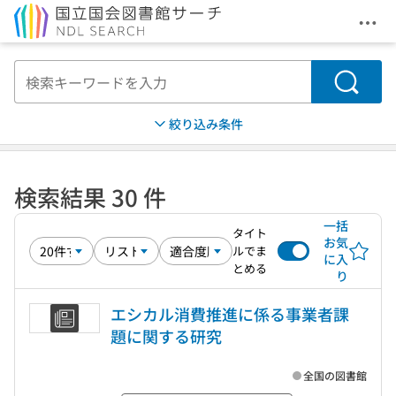
メニ
本文へ移動
検索
絞り込み条件
検索結果 30 件
一括
タイト
お気
ルでま
に入
とめる
り
エシカル消費推進に係る事業者課
題に関する研究
全国の図書館