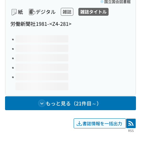
国立国会図書館
紙
デジタル
雑誌
雑誌タイトル
労働新聞社
1981-
<Z4-281>
このタイトルの巻号
もっと見る（21件目～）
書誌情報を一括出力
RSS
RSS