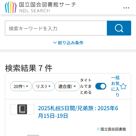
メニ
本文へ移動
検索
絞り込み条件
検索結果 7 件
一括
タイト
お気
ルでま
に入
とめる
り
2025札幌5日間/兄弟旅 : 2025年6
月15日-19日
国立国会図書館