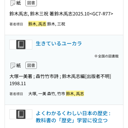
紙
図書
鈴木禹志, 鈴木三祝 著
鈴木禹志
2025.10
<GC7-R77>
鈴木, 禹志
鈴木, 三祝
著者標目
生きているユーカラ
全国の図書館
紙
図書
大塚一美著 ; 森竹竹市詩 ; 鈴木禹志編
[出版者不明]
1998.11
大塚, 一美 森竹, 竹市
鈴木, 禹志
著者標目
よくわかるくわしい日本の歴史 :
教科書の「歴史」学習に役立つ