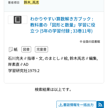
鈴木, 禹志
著者標目
わかりやすい算数解き方ブック :
教科書の「図形と数量」学習に役
立つ (5年の学習付録 ; 33巻11号)
全国の図書館
紙
図書
児童書
石川充夫∥指導・文, のまとし∥絵, 鈴木禹志∥編集,
岸素直∥AD
学習研究社
1979.2
検索結果は以上です。
書誌情報を一括出力
RSS