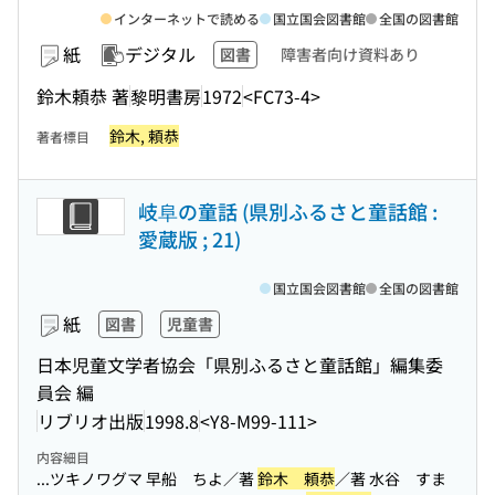
インターネットで読める
国立国会図書館
全国の図書館
紙
デジタル
図書
障害者向け資料あり
鈴木頼恭 著
黎明書房
1972
<FC73-4>
鈴木, 頼恭
著者標目
岐阜の童話 (県別ふるさと童話館 :
愛蔵版 ; 21)
国立国会図書館
全国の図書館
紙
図書
児童書
日本児童文学者協会「県別ふるさと童話館」編集委
員会 編
リブリオ出版
1998.8
<Y8-M99-111>
内容細目
...ツキノワグマ 早船 ちよ／著
鈴木 頼恭
／著 水谷 すま