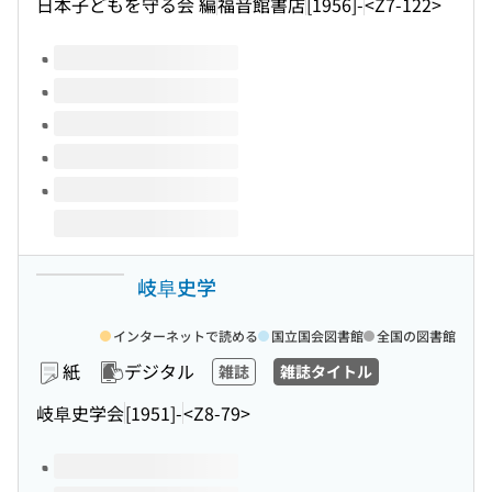
日本子どもを守る会 編
福音館書店
[1956]-
<Z7-122>
このタイトルの巻号
岐阜史学
インターネットで読める
国立国会図書館
全国の図書館
紙
デジタル
雑誌
雑誌タイトル
岐阜史学会
[1951]-
<Z8-79>
このタイトルの巻号