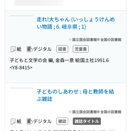
走れ!大ちゃん (いっしょうけんめ
い物語 ; 6. 岐阜県 ; 1)
国立国会図書館
全国の図書館
紙
デジタル
図書
児童書
子どもと文学の会 編, 金森一意 絵
国土社
1991.6
<Y8-8415>
子どものしあわせ : 母と教師を結
ぶ雑誌
国立国会図書館
全国の図書館
紙
デジタル
雑誌
雑誌タイトル