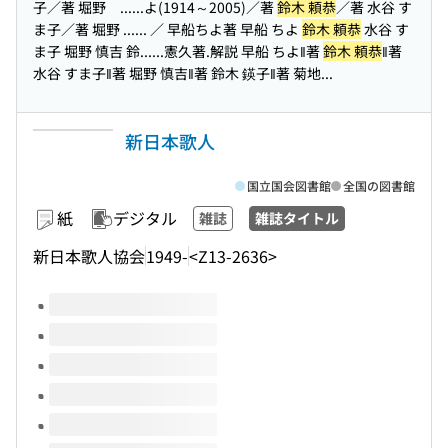
子／著 堀野 ...
...よ(1914～2005)／著
鈴木 頼恭
／著 水谷 す
ま子／著 堀野 ...
... ／ 早船ちよ著 早船 ちよ
鈴木 頼恭
水谷 す
ま子 堀野 慎吉 鈴...
...憲久著.解説 早船 ちよ‖著
鈴木 頼恭
‖著
水谷 すま子‖著 堀野 慎吉‖著 鈴木 鍈子‖著 菊地...
新日本歌人
国立国会図書館
全国の図書館
紙
デジタル
雑誌
雑誌タイトル
新日本歌人協会
1949-
<Z13-2636>
このタイトルの巻号