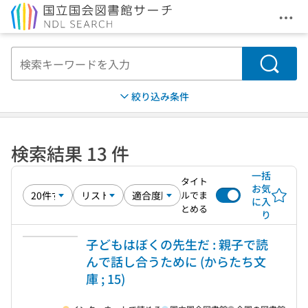
メニ
本文へ移動
検索
絞り込み条件
検索結果 13 件
一括
タイト
お気
ルでま
に入
とめる
り
子どもはぼくの先生だ : 親子で読
んで話し合うために (からたち文
庫 ; 15)