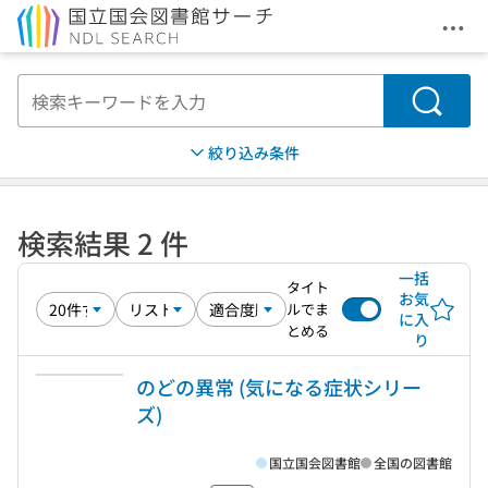
メニ
本文へ移動
検索
絞り込み条件
検索結果 2 件
一括
タイト
お気
ルでま
に入
とめる
り
のどの異常 (気になる症状シリー
ズ)
国立国会図書館
全国の図書館