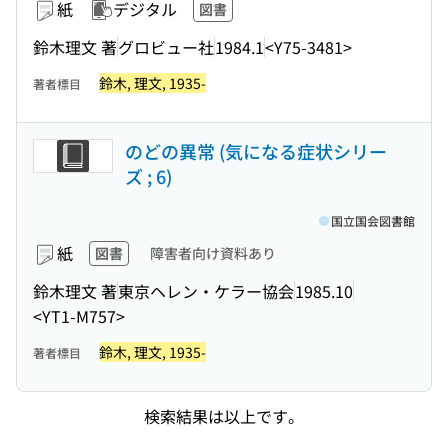
紙
デジタル
図書
鈴木理文 著
グロビュー社
1984.1
<Y75-3481>
鈴木, 理文, 1935-
著者標目
のどの異常 (気になる症状シリー
ズ ; 6)
国立国会図書館
紙
図書
障害者向け資料あり
鈴木理文 著
東京ヘレン・ケラー協会
1985.10
<YT1-M757>
鈴木, 理文, 1935-
著者標目
検索結果は以上です。