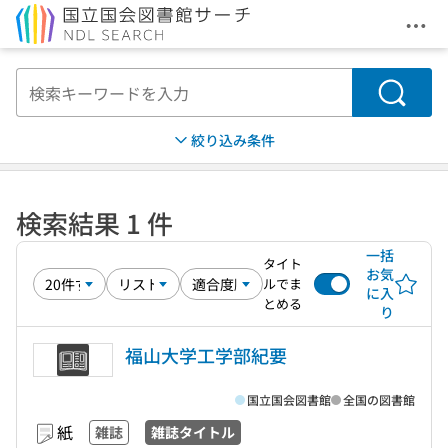
メニ
本文へ移動
検索
絞り込み条件
検索結果 1 件
一括
タイト
お気
ルでま
に入
とめる
り
福山大学工学部紀要
国立国会図書館
全国の図書館
紙
雑誌
雑誌タイトル