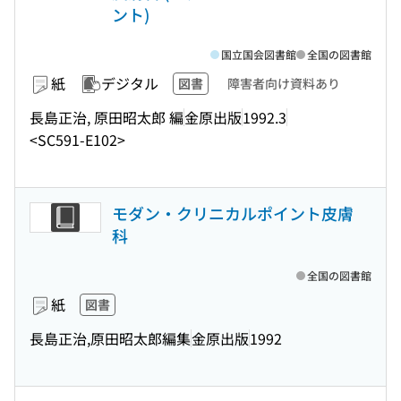
ント)
国立国会図書館
全国の図書館
紙
デジタル
図書
障害者向け資料あり
長島正治, 原田昭太郎 編
金原出版
1992.3
<SC591-E102>
モダン・クリニカルポイント皮膚
科
全国の図書館
紙
図書
長島正治,原田昭太郎編集
金原出版
1992