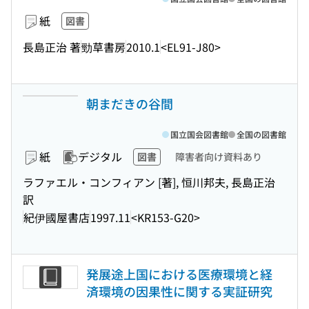
紙
図書
長島正治 著
勁草書房
2010.1
<EL91-J80>
朝まだきの谷間
国立国会図書館
全国の図書館
紙
デジタル
図書
障害者向け資料あり
ラファエル・コンフィアン [著], 恒川邦夫, 長島正治
訳
紀伊國屋書店
1997.11
<KR153-G20>
発展途上国における医療環境と経
済環境の因果性に関する実証研究