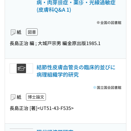
病・肉芽腫症・薬疹・光線過敏症
(皮膚科Q&A 1)
全国の図書館
紙
図書
長島正治 編 ; 大城戸宗男 編
金原出版
1985.1
結節性皮膚血管炎の臨床的並びに
病理組織学的研究
国立国会図書館
紙
博士論文
長島正治 [著]
<UT51-43-F535>