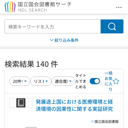
メニ
本文へ移動
検索
絞り込み条件
検索結果 140 件
一括
タイト
お気
ルでま
に入
とめる
り
発展途上国における医療環境と経
済環境の因果性に関する実証研究
国立国会図書館