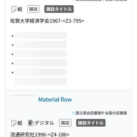
紙
雑誌
雑誌タイトル
佐賀大学経済学会
1967-
<Z3-795>
このタイトルの巻号
Material flow
国立国会図書館
全国の図書館
紙
デジタル
雑誌
雑誌タイトル
流通研究社
1996-
<Z4-186>