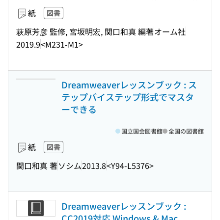
紙
図書
萩原芳彦 監修, 宮坂明宏, 関口和真 編著
オーム社
2019.9
<M231-M1>
Dreamweaverレッスンブック : ス
テップバイステップ形式でマスタ
ーできる
国立国会図書館
全国の図書館
紙
図書
関口和真 著
ソシム
2013.8
<Y94-L5376>
Dreamweaverレッスンブック :
CC2019対応 Windows & Mac