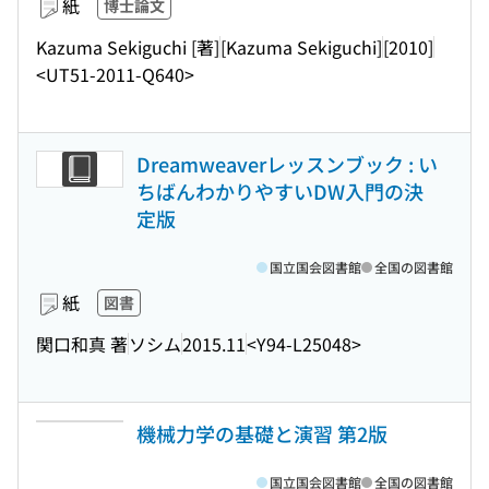
紙
博士論文
Kazuma Sekiguchi [著]
[Kazuma Sekiguchi]
[2010]
<UT51-2011-Q640>
Dreamweaverレッスンブック : い
ちばんわかりやすいDW入門の決
定版
国立国会図書館
全国の図書館
紙
図書
関口和真 著
ソシム
2015.11
<Y94-L25048>
機械力学の基礎と演習 第2版
国立国会図書館
全国の図書館