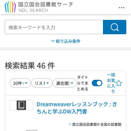
メニ
本文へ移動
検索
絞り込み条件
検索結果 46 件
一括
タイト
お気
ルでま
に入
とめる
り
Dreamweaverレッスンブック : き
ちんと学ぶDW入門書
国立国会図書館
全国の図書館