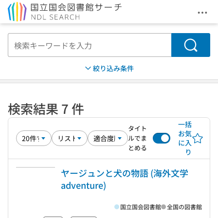
メニ
本文へ移動
検索
絞り込み条件
検索結果 7 件
一括
タイト
お気
ルでま
に入
とめる
り
ヤージュンと犬の物語 (海外文学
adventure)
国立国会図書館
全国の図書館