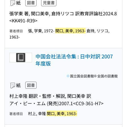
紙
図書
児童書
張学東 著, 関口美幸, 倉持リツコ 訳
教育評論社
2024.8
<KK491-R39>
張, 学東, 1972-
関口, 美幸, 1963-
倉持, リツコ,
著者標目
1963-
中国会社法法令集 : 日中対訳 2007
年度版
国立国会図書館
全国の図書館
紙
図書
村上幸隆 翻訳・監修・解説, 関口美幸 訳
アイ・ピー・エム (発売)
2007.1
<CC9-361-H7>
村上, 幸隆
関口, 美幸, 1963-
著者標目