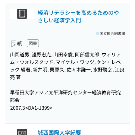
経済リテラシーを高めるためのや
さしい経済学入門
国立国会図書館
紙
図書
山岡道男, 淺野忠克, 山田幸俊, 阿部信太郎, ウィリア
ム・ウォルスタッド, マイケル・ワッツ, ケン・レベ
ック 編著, 新井明, 栗原久, 佐々木謙一, 水野勝之, 江良
亮 著
早稲田大学アジア太平洋研究センター経済教育研究
部会
2007.3
<DA1-J399>
城西国際大学紀要