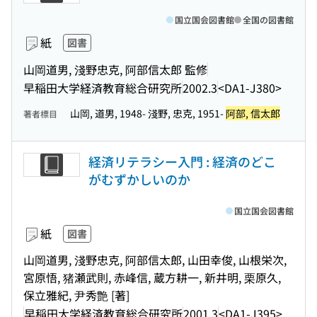
国立国会図書館
全国の図書館
紙
図書
山岡道男, 淺野忠克, 阿部信太郎 監修
早稲田大学経済教育総合研究所
2002.3
<DA1-J380>
山岡, 道男, 1948- 淺野, 忠克, 1951-
阿部, 信太郎
著者標目
経済リテラシー入門 : 経済のどこ
がむずかしいのか
国立国会図書館
紙
図書
山岡道男, 淺野忠克, 阿部信太郎, 山田幸俊, 山根栄次,
宮原悟, 猪瀬武則, 赤峰信, 蔵方耕一, 新井明, 栗原久,
保立雅紀, 尹秀艶 [著]
早稲田大学経済教育総合研究所
2001.3
<DA1-J395>