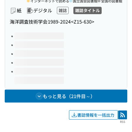
インターネットで読める
国立国会図書館
全国の図書館
紙
デジタル
雑誌
雑誌タイトル
海洋調査技術学会
1989-2024
<Z15-630>
このタイトルの巻号
もっと見る（21件目～）
書誌情報を一括出力
RSS
RSS