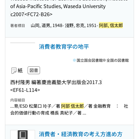
of Asia-Pacific Studies, Waseda University
c2007
<FC72-B26>
山岡, 道男, 1948- 淺野, 忠克, 1951-
阿部, 信太郎
著者標目
消費者教育学の地平
国立国会図書館
全国の図書館
紙
図書
西村隆男 編著
慶應義塾大学出版会
2017.3
<EF61-L114>
内容細目
...育/ESD 松葉口 玲子／著
阿部 信太郎
／著 金融教育 ： 社
会的価値行動の育成 橋長 真紀子／著 ...
消費者・経済教育の考え方進め方