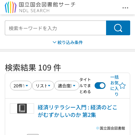
メニ
本文へ移動
検索
絞り込み条件
検索結果 109 件
一括
タイト
お気
ルでま
に入
とめる
り
経済リテラシー入門 : 経済のどこ
がむずかしいのか 第2集
国立国会図書館