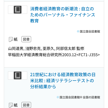
消費者経済教育の新潮流 : 自立の
ためのパーソナル・ファイナンス
教育
国立国会図書館
紙
図書
山岡道男, 淺野忠克, 栗原久, 阿部信太郎 監修
早稲田大学経済教育総合研究所
2003.12
<FC71-J355>
21世紀における経済教育政策の日
米比較 : 経済リテラシーテストの
分析結果から
国立国会図書館
全国の図書館
紙
図書