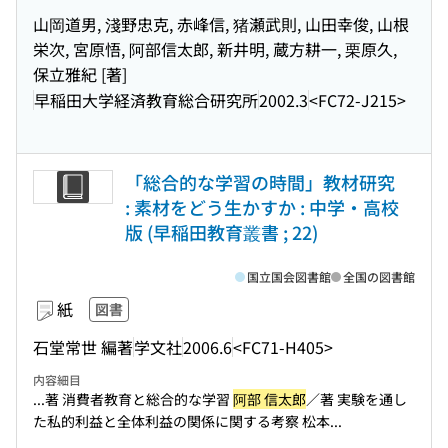
山岡道男, 淺野忠克, 赤峰信, 猪瀬武則, 山田幸俊, 山根
栄次, 宮原悟, 阿部信太郎, 新井明, 蔵方耕一, 栗原久,
保立雅紀 [著]
早稲田大学経済教育総合研究所
2002.3
<FC72-J215>
「総合的な学習の時間」教材研究
: 素材をどう生かすか : 中学・高校
版 (早稲田教育叢書 ; 22)
国立国会図書館
全国の図書館
紙
図書
石堂常世 編著
学文社
2006.6
<FC71-H405>
内容細目
...著 消費者教育と総合的な学習
阿部 信太郎
／著 実験を通し
た私的利益と全体利益の関係に関する考察 松本...