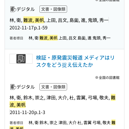
デジタル
文書・図像類
林, 衛,
難波, 美帆
, 上田, 昌文, 島薗, 進, 鬼頭, 秀一
2012-11-17
p.1-59
林, 衛
難波, 美帆
上田, 昌文 島薗, 進 鬼頭, 秀一
著者標目
検証・原発震災報道 メディアはリ
スクをどう捉え伝えたか
全国の図書館
デジタル
文書・図像類
林, 衛, 鈴木, 崇之, 津田, 大介, 杜, 雲翼, 弓場, 敬夫,
難
波, 美帆
2011-11-20
p.1-3
林, 衛 鈴木, 崇之 津田, 大介 杜, 雲翼 弓場, 敬夫
難
著者標目
波, 美帆