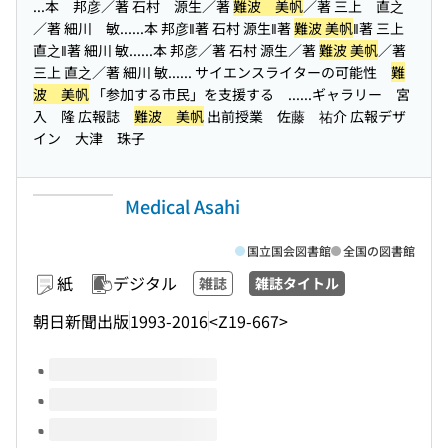
...本 邦彦／著 石村 源生／著
難波 美帆
／著 三上 直之
／著 細川 敏...
...本 邦彦‖著 石村 源生‖著
難波 美帆
‖著 三上
直之‖著 細川 敏...
...本 邦彦／著 石村 源生／著
難波 美帆
／著
三上 直之／著 細川 敏...
... サイエンスライターの可能性
難
波 美帆
「参加する市民」を支援する ...
...ギャラリー 宮
入 隆 広報誌
難波 美帆
出前授業 佐藤 祐介 広報デザ
イン 大津 珠子
Medical Asahi
国立国会図書館
全国の図書館
紙
デジタル
雑誌
雑誌タイトル
朝日新聞出版
1993-2016
<Z19-667>
このタイトルの巻号