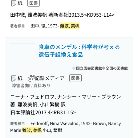
紙
図書
田中徹, 難波美帆 著
新潮社
2013.5
<KD953-L14>
田中, 徹, 1973-
難波, 美帆
著者標目
食卓のメンデル : 科学者が考える
遺伝子組換え食品
国立国会図書館
全国の図書館
紙
記録メディア
図書
障害者向け資料あり
ニーナ・フェドロフ, ナンシー・マリー・ブラウン
著, 難波美帆, 小山繁樹 訳
日本評論社
2013.4
<RB31-L5>
Fedoroff, Nina Vsevolod, 1942- Brown, Nancy
著者標目
Marie
難波, 美帆
小山, 繁樹