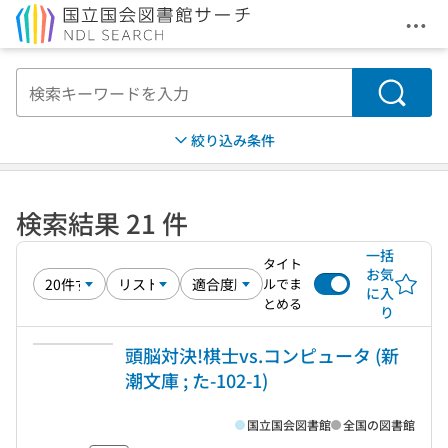
メニ
本文へ移動
検索
絞り込み条件
検索結果 21 件
一括
タイト
お気
ルでま
に入
とめる
り
頭脳対決!棋士vs.コンピュータ (新
潮文庫 ; た-102-1)
国立国会図書館
全国の図書館