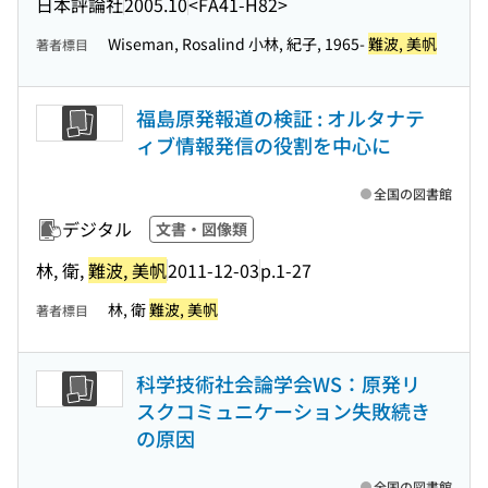
日本評論社
2005.10
<FA41-H82>
Wiseman, Rosalind 小林, 紀子, 1965-
難波, 美帆
著者標目
福島原発報道の検証 : オルタナテ
ィブ情報発信の役割を中心に
全国の図書館
デジタル
文書・図像類
林, 衛,
難波, 美帆
2011-12-03
p.1-27
林, 衛
難波, 美帆
著者標目
科学技術社会論学会WS：原発リ
スクコミュニケーション失敗続き
の原因
全国の図書館