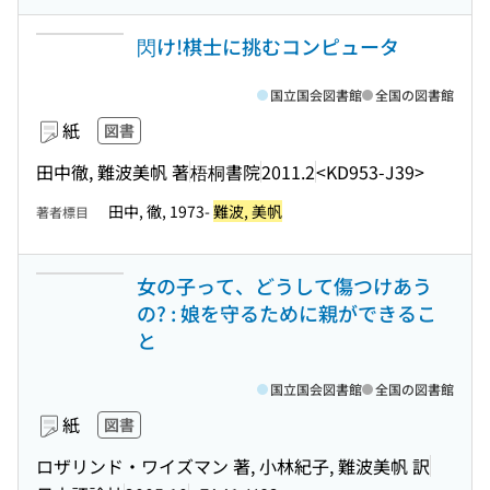
閃け!棋士に挑むコンピュータ
国立国会図書館
全国の図書館
紙
図書
田中徹, 難波美帆 著
梧桐書院
2011.2
<KD953-J39>
田中, 徹, 1973-
難波, 美帆
著者標目
女の子って、どうして傷つけあう
の? : 娘を守るために親ができるこ
と
国立国会図書館
全国の図書館
紙
図書
ロザリンド・ワイズマン 著, 小林紀子, 難波美帆 訳