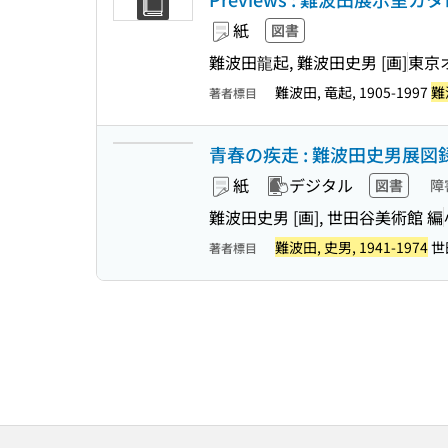
紙
図書
難波田龍起, 難波田史男 [画]
東京
難波田, 竜起, 1905-1997
難波
著者標目
青春の疾走 : 難波田史男展
紙
デジタル
図書
障
難波田史男 [画], 世田谷美術館 編
難波田, 史男, 1941-1974
世
著者標目