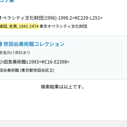
オペラシティ文化財団
[1996]-1999.2
<KC229-L251>
田, 史男, 1941-1974
東京オペラシティ文化財団
図録 世田谷美術館コレクション
害者向け資料あり
小田急美術館
c1993
<KC16-E2398>
田谷美術館 (東京都世田谷区立)
検索結果は以上です。