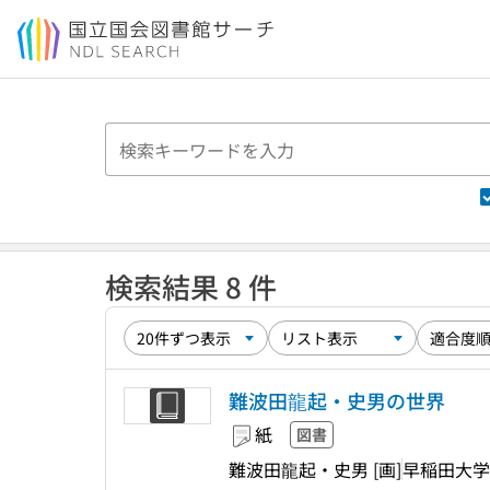
本文へ移動
検索結果 8 件
難波田龍起・史男の世界
紙
図書
難波田龍起・史男 [画]
早稲田大学