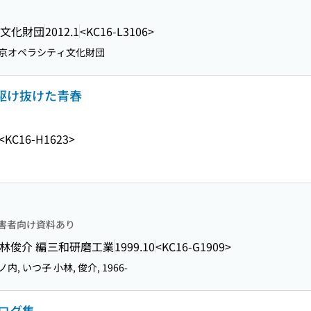
文化財団
2012.1
<KC16-L3106>
京オペラシティ文化財団
年駆け抜けた青春
<KC16-H1623>
害者向け資料あり
小林俊介 編
三和研磨工業
1999.10
<KC16-G1909>
内, いつ子 小林, 俊介, 1966-
タログ集