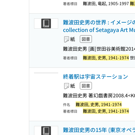
難波田, 竜起, 1905-1997
難波
著者標目
難波田史男の世界 : イメージの冒険
collection of Setagaya Art 
紙
図書
難波田史男 [画]
世田谷美術館
201
難波田, 史男, 1941-1974
世
著者標目
終着駅は宇宙ステーション
紙
図書
難波田史男 著
幻戯書房
2008.4
<K
難波田, 史男, 1941-1974
件名
難波田, 史男, 1941-1974
著者標目
難波田史男の15年 (東京オペ