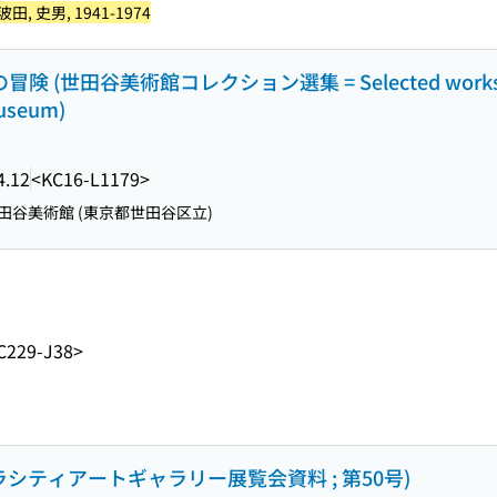
田, 史男, 1941-1974
 (世田谷美術館コレクション選集 = Selected works f
Museum)
4.12
<KC16-L1179>
田谷美術館 (東京都世田谷区立)
C229-J38>
ラシティアートギャラリー展覧会資料 ; 第50号)