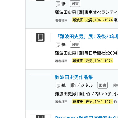
紙
図書
難波田史男 [画]
東京オペラシティ
難波田, 史男, 1941-1974
東
著者標目
「難波田史男」展 : 没後30
紙
図書
難波田史男 [画]
毎日新聞社
c2004
難波田, 史男, 1941-1974
著者標目
難波田史男作品集
紙
デジタル
図書
障
難波田史男 [画], 竹ノ内いつ子, 
難波田, 史男, 1941-1974
竹ノ
著者標目
Previews : 難波田展示室カ