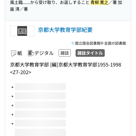
風土臨...
...から受け取り、お返しすること
青柳 寛之
／著 加
藤 清／著
京都大学教育学部紀要
国立国会図書館
全国の図書館
紙
デジタル
雑誌
雑誌タイトル
京都大学教育学部 [編]
京都大学教育学部
1955-1998
<Z7-202>
このタイトルの巻号