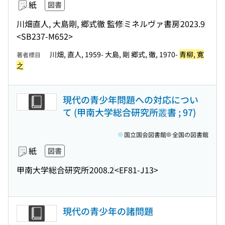
紙
図書
川畑直人, 大島剛, 郷式徹 監修
ミネルヴァ書房
2023.9
<SB237-M652>
川畑, 直人, 1959- 大島, 剛 郷式, 徹, 1970-
青柳, 寛
著者標目
之
現代の青少年問題への対応につい
て (甲南大学総合研究所叢書 ; 97)
国立国会図書館
全国の図書館
紙
図書
甲南大学総合研究所
2008.2
<EF81-J13>
現代の青少年の諸問題