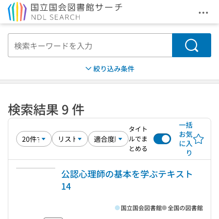
メニ
本文へ移動
検索
絞り込み条件
検索結果 9 件
一括
タイト
お気
ルでま
に入
とめる
り
公認心理師の基本を学ぶテキスト
14
国立国会図書館
全国の図書館