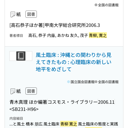
全国の図書館
紙
図書
[高石恭子ほか著]
甲南大学総合研究所
2006.3
高石, 恭子 内藤, あかね 友久, 茂子
青柳, 寛之
著者標目
風土臨床 : 沖縄との関わりから見
えてきたもの : 心理臨床の新しい
地平をめざして
国立国会図書館
全国の図書館
紙
図書
青木真理 ほか編著
コスモス・ライブラリー
2006.11
<SB231-H96>
内容細目
...と風土 橋本 朋広 風土臨床
青柳 寛之
風土臨床の態度と実践