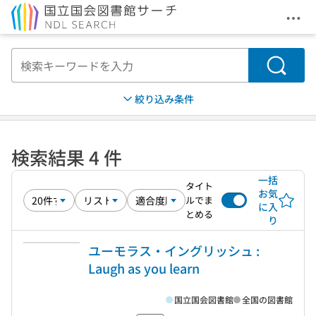
メニ
本文へ移動
検索
絞り込み条件
検索結果 4 件
一括
タイト
お気
ルでま
に入
とめる
り
ユーモラス・イングリッシュ :
Laugh as you learn
国立国会図書館
全国の図書館