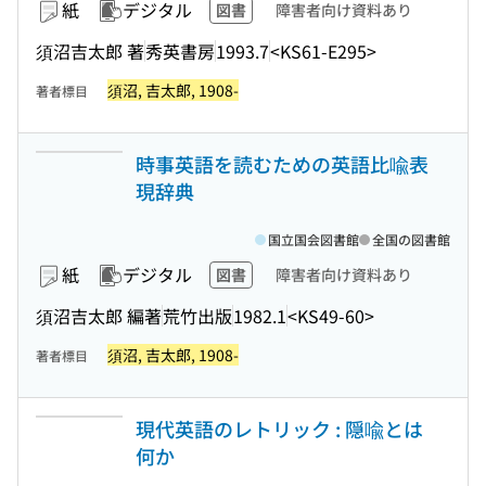
紙
デジタル
図書
障害者向け資料あり
須沼吉太郎 著
秀英書房
1993.7
<KS61-E295>
須沼, 吉太郎, 1908-
著者標目
時事英語を読むための英語比喩表
現辞典
国立国会図書館
全国の図書館
紙
デジタル
図書
障害者向け資料あり
須沼吉太郎 編著
荒竹出版
1982.1
<KS49-60>
須沼, 吉太郎, 1908-
著者標目
現代英語のレトリック : 隠喩とは
何か