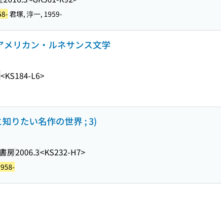
58-
君塚, 淳一, 1959-
るアメリカン・ルネサンス文学
<KS184-L6>
知りたい名作の世界 ; 3)
書房
2006.3
<KS232-H7>
958-