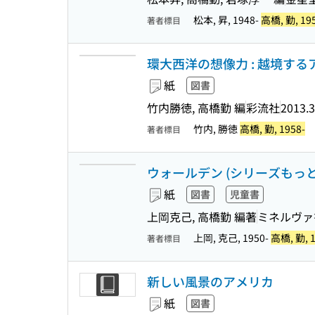
松本, 昇, 1948-
高橋, 勤, 19
著者標目
環大西洋の想像力 : 越境す
紙
図書
竹内勝徳, 高橋勤 編
彩流社
2013.3
竹内, 勝徳
高橋, 勤, 1958-
著者標目
ウォールデン (シリーズもっと
紙
図書
児童書
上岡克己, 高橋勤 編著
ミネルヴァ
上岡, 克己, 1950-
高橋, 勤, 1
著者標目
新しい風景のアメリカ
紙
図書