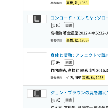
高橋, 勤, 1958-
著者標目
コンコード・エレミヤ : ソ
紙
図書
高橋勤 著
金星堂
2012.4
<KS232-
高橋, 勤, 1958-
著者標目
身体と情動 : アフェクトで
紙
図書
竹内勝徳, 高橋勤 編
彩流社
2016.3
竹内, 勝徳
高橋, 勤, 1958-
著者標目
ジョン・ブラウンの屍を越えて
紙
図書
松本昇, 高橋勤, 君塚淳一 編
金星