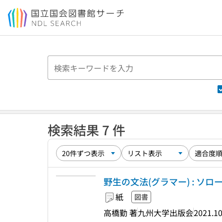
本文へ移動
検索結果 7 件
野生の文法(グラマー) : ソ
紙
図書
高橋勤 著
九州大学出版会
2021.1