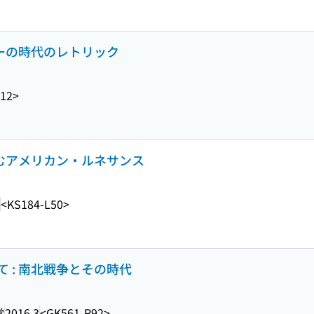
ローの時代のレトリック
J12>
読むアメリカン・ルネサンス
<KS184-L50>
 : 南北戦争とその時代
堂
2016.3
<GK561-R92>