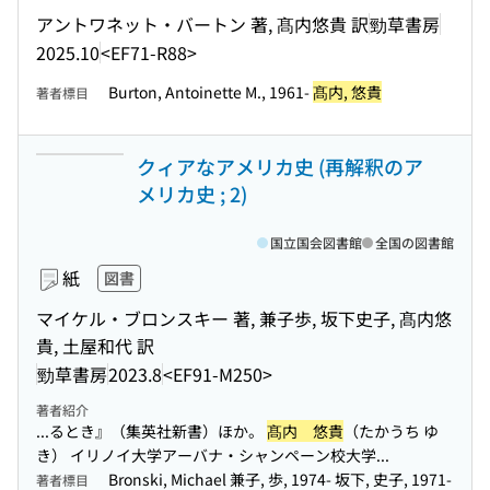
アントワネット・バートン 著, 髙内悠貴 訳
勁草書房
2025.10
<EF71-R88>
Burton, Antoinette M., 1961-
髙内, 悠貴
著者標目
クィアなアメリカ史 (再解釈のア
メリカ史 ; 2)
国立国会図書館
全国の図書館
紙
図書
マイケル・ブロンスキー 著, 兼子歩, 坂下史子, 髙内悠
貴, 土屋和代 訳
勁草書房
2023.8
<EF91-M250>
著者紹介
...るとき』（集英社新書）ほか。
髙内 悠貴
（たかうち ゆ
き） イリノイ大学アーバナ・シャンペーン校大学...
Bronski, Michael 兼子, 歩, 1974- 坂下, 史子, 1971-
著者標目