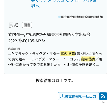
界へ
国立国会図書館
全国の図書館
紙
図書
武内進一, 中山智香子 編
東京外国語大学出版会
2022.3
<EC135-M23>
内容細目
...たブラック・ライヴズ・マター
高内 悠貴
‖著 <外>に向かっ
て奏で踏み...
...ライヴズ・マター ： コラム
高内 悠貴
／著
<外>に向かって奏で踏み出した人。<共>演の予感を聴く...
検索結果は以上です。
書誌情報を一括出力
RSS
RSS