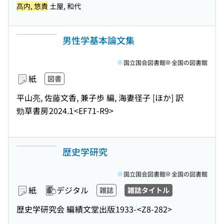
髙内, 悠貴
土屋, 和代
男性学基本論文集
国立国会図書館
全国の図書館
紙
図書
平山亮, 佐藤文香, 兼子歩 編, 海妻径子 [ほか] 訳
勁草書房
2024.1
<EF71-R9>
歴史学研究
国立国会図書館
全国の図書館
紙
デジタル
雑誌
雑誌タイトル
歴史学研究会 編
績文堂出版
1933-
<Z8-282>