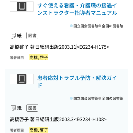
すぐ使える看護・介護職の接遇イ
ンストラクター指導者マニュアル
国立国会図書館
全国の図書館
紙
図書
高橋啓子 著
日総研出版
2003.11
<EG234-H175>
高橋, 啓子
著者標目
患者応対トラブル予防・解決ガイ
ド
国立国会図書館
全国の図書館
紙
図書
高橋啓子 著
日総研出版
2003.3
<EG234-H108>
高橋, 啓子
著者標目