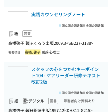
実践カウンセリングノート
国立国会図書館
全国の図書館
紙
図書
高橋啓子 著
ふくろう出版
2009.3
<SB237-J188>
高橋, 啓子
, 臨床心理士
著者標目
スタッフの心をつかむキーポイン
ト104 : ケアリーダー研修テキスト
改訂2版
国立国会図書館
全国の図書館
紙
デジタル
図書
障害者向け資料あり
高橋啓子 著
日総研出版
1997.12
<DH311-G215>