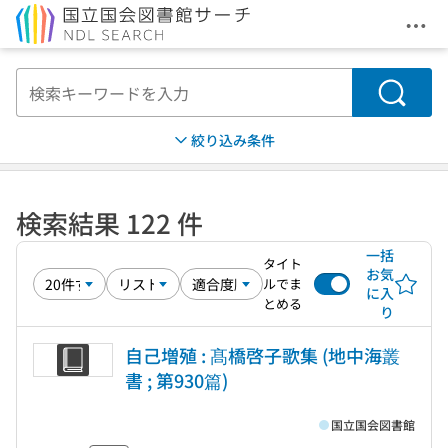
メニ
本文へ移動
検索
絞り込み条件
検索結果 122 件
一括
タイト
お気
ルでま
に入
とめる
り
自己増殖 : 髙橋啓子歌集 (地中海叢
書 ; 第930篇)
国立国会図書館