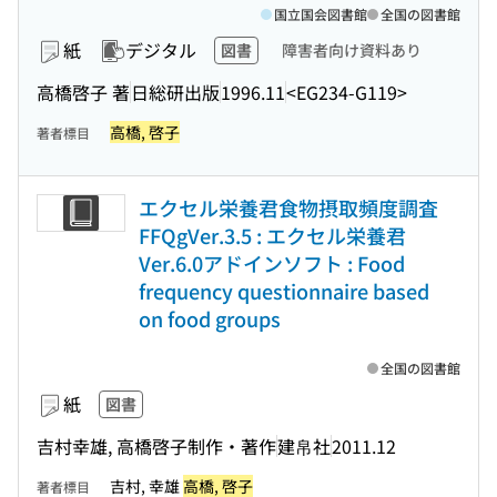
国立国会図書館
全国の図書館
紙
デジタル
図書
障害者向け資料あり
高橋啓子 著
日総研出版
1996.11
<EG234-G119>
高橋, 啓子
著者標目
エクセル栄養君食物摂取頻度調査
FFQgVer.3.5 : エクセル栄養君
Ver.6.0アドインソフト : Food
frequency questionnaire based
on food groups
全国の図書館
紙
図書
吉村幸雄, 高橋啓子制作・著作
建帛社
2011.12
吉村, 幸雄
高橋, 啓子
著者標目