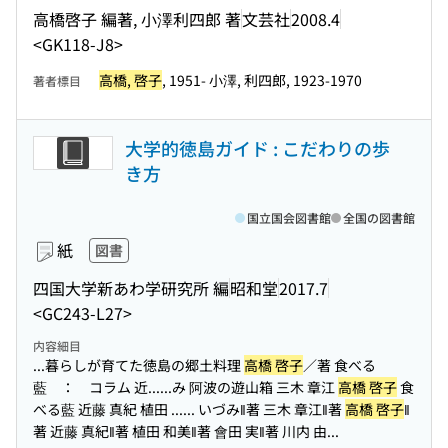
高橋啓子 編著, 小澤利四郎 著
文芸社
2008.4
<GK118-J8>
高橋, 啓子
, 1951- 小澤, 利四郎, 1923-1970
著者標目
大学的徳島ガイド : こだわりの歩
き方
国立国会図書館
全国の図書館
紙
図書
四国大学新あわ学研究所 編
昭和堂
2017.7
<GC243-L27>
内容細目
...暮らしが育てた徳島の郷土料理
高橋 啓子
／著 食べる
藍 ： コラム 近...
...み 阿波の遊山箱 三木 章江
高橋 啓子
食
べる藍 近藤 真紀 植田 ...
... いづみ‖著 三木 章江‖著
高橋 啓子
‖
著 近藤 真紀‖著 植田 和美‖著 會田 実‖著 川内 由...