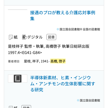
接遇のプロが教える介護応対事例
集
国立国会図書館
全国の図書館
紙
デジタル
図書
是枝祥子 監修・執筆, 高橋啓子 執筆
日総研出版
1997.4
<EG41-G84>
是枝, 祥子, 1941-
高橋, 啓子
著者標目
半導体新素材、ヒ素・インジウ
ム・アンチモンの生体影響に関す
る研究
国立国会図書館