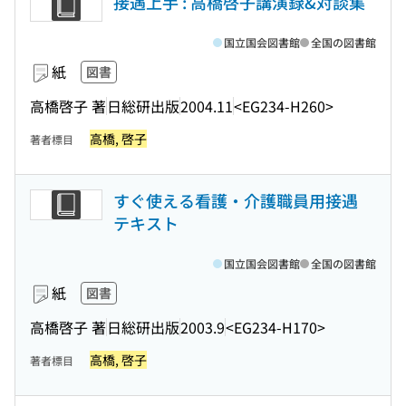
接遇上手 : 高橋啓子講演録&対談集
国立国会図書館
全国の図書館
紙
図書
高橋啓子 著
日総研出版
2004.11
<EG234-H260>
高橋, 啓子
著者標目
すぐ使える看護・介護職員用接遇
テキスト
国立国会図書館
全国の図書館
紙
図書
高橋啓子 著
日総研出版
2003.9
<EG234-H170>
高橋, 啓子
著者標目