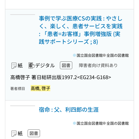
事例で学ぶ医療CSの実践 : やさし
く、楽しく、患者サービスを実践
: 「患者=お客様」事例増強版 (実
践サポートシリーズ ; 8)
国立国会図書館
全国の図書館
紙
デジタル
図書
障害者向け資料あり
高橋啓子 著
日総研出版
1997.2
<EG234-G168>
高橋, 啓子
著者標目
宿命 : 父、利四郎の生涯
国立国会図書館
全国の図書館
紙
図書