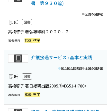
書 第９３０篇)
全国の図書館
紙
図書
髙橋啓子 著
弘報印刷
２０２０．２
髙橋, 啓子
著者標目
介護接遇サービス : 基本と実践
国立国会図書館
全国の図書館
紙
図書
高橋啓子 著
日総研出版
2005.7
<EG51-H780>
高橋, 啓子
著者標目