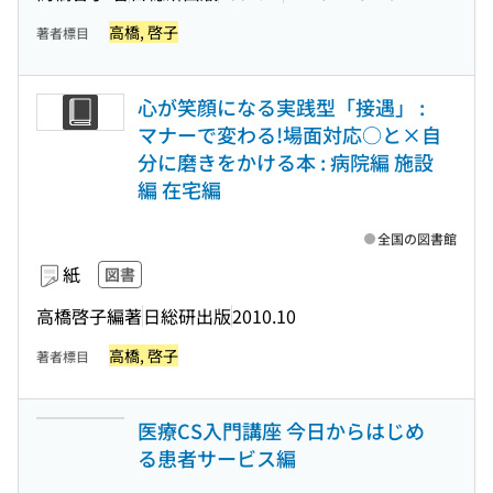
高橋, 啓子
著者標目
心が笑顔になる実践型「接遇」 :
マナーで変わる!場面対応○と×自
分に磨きをかける本 : 病院編 施設
編 在宅編
全国の図書館
紙
図書
高橋啓子編著
日総研出版
2010.10
高橋, 啓子
著者標目
医療CS入門講座 今日からはじめ
る患者サービス編