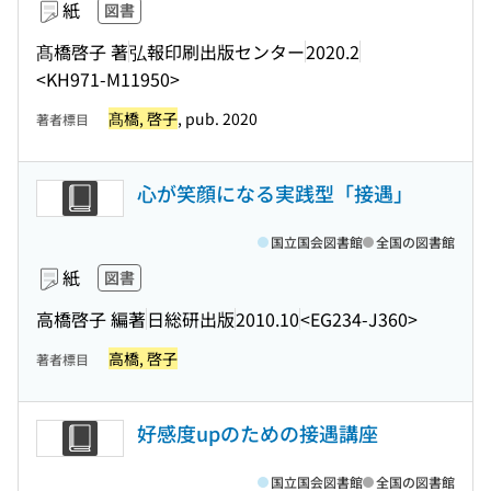
紙
図書
髙橋啓子 著
弘報印刷出版センター
2020.2
<KH971-M11950>
髙橋, 啓子
, pub. 2020
著者標目
心が笑顔になる実践型「接遇」
国立国会図書館
全国の図書館
紙
図書
高橋啓子 編著
日総研出版
2010.10
<EG234-J360>
高橋, 啓子
著者標目
好感度upのための接遇講座
国立国会図書館
全国の図書館