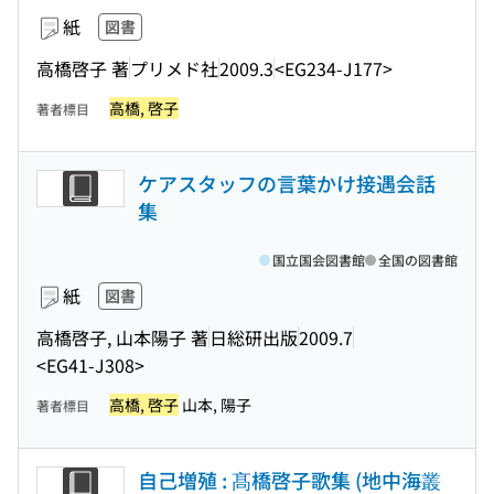
紙
図書
高橋啓子 著
プリメド社
2009.3
<EG234-J177>
高橋, 啓子
著者標目
ケアスタッフの言葉かけ接遇会話
集
国立国会図書館
全国の図書館
紙
図書
高橋啓子, 山本陽子 著
日総研出版
2009.7
<EG41-J308>
高橋, 啓子
山本, 陽子
著者標目
自己増殖 : 髙橋啓子歌集 (地中海叢