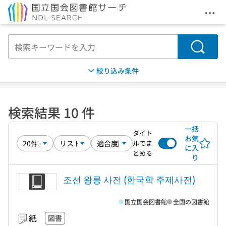
メニ
本文へ移動
検索
絞り込み条件
検索結果 10 件
一括
タイト
お気
ルでま
に入
とめる
り
조선 왕릉 사전 (한국학 주제사전)
国立国会図書館
全国の図書館
紙
図書