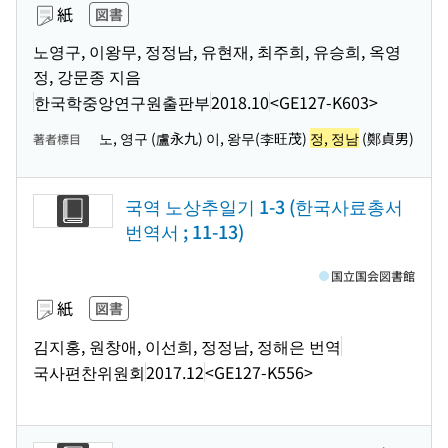
紙
図書
노영구, 이왕무, 정정남, 유현재, 최주희, 유승희, 옥영
정, 강문종 지음
한국학중앙연구원출판부
2018.10
<GE127-K603>
노, 영구 (盧永九) 이, 왕무(李旺茂)
정, 정남
(鄭貞男)
著者標目
국역 노상추일기 1-3 (한국사료총서
번역서 ; 11-13)
国立国会図書館
紙
図書
김지홍, 원창애, 이선희, 정정남, 정해은 번역
국사편찬위원회
2017.12
<GE127-K556>