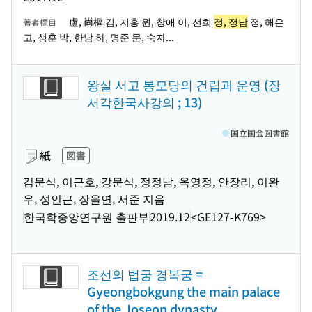
盧, 尚樞 김, 지홍 원, 창애 이, 선희
정, 정남
정, 해은
著者標目
고, 성훈 박, 한남 하, 명준 문, 숙자...
왕실 서고 봉모당의 건립과 운영 (장
서각한국사강의 ; 13)
国立国会図書館
紙
図書
김문식, 이근호, 강문식, 정정남, 옥영정, 안장리, 이완
우, 성인근, 장을연, 서준 지음
한국학중앙연구원 출판부
2019.12
<GE127-K769>
조선의 법궁 경복궁 =
Gyeongbokgung the main palace
of the Joseon dynasty