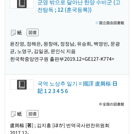
군영 밖으로 달아난 한양 수비군 (고
전탐독 ; 12 (훈국등록))
国立国会図書館
紙
図書
윤진영, 정해은, 원창애, 정정남, 유승희, 백영빈, 문광
균, 노영구, 김일권, 문인식 지음
한국학중앙연구원 출판부
2019.12
<GE127-K774>
국역 노상추 일기 = 國譯 盧尚樞 日
記 1 2 3 4 5 6
全国の図書館
紙
図書
盧尚樞 [著] ; 김지홍 [ほか] 번역
국사편찬위원회
2017.12-