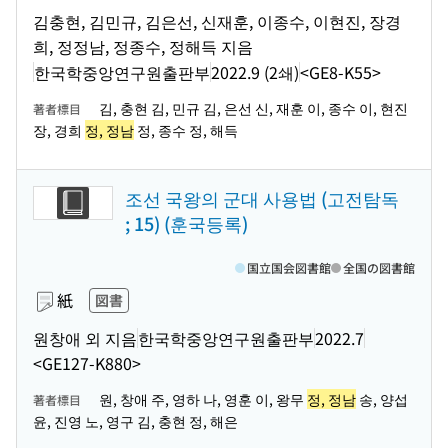
김충현, 김민규, 김은선, 신재훈, 이종수, 이현진, 장경
희, 정정남, 정종수, 정해득 지음
한국학중앙연구원출판부
2022.9 (2쇄)
<GE8-K55>
김, 충현 김, 민규 김, 은선 신, 재훈 이, 종수 이, 현진
著者標目
장, 경희
정, 정남
정, 종수 정, 해득
조선 국왕의 군대 사용법 (고전탐독
; 15) (훈국등록)
国立国会図書館
全国の図書館
紙
図書
원창애 외 지음
한국학중앙연구원출판부
2022.7
<GE127-K880>
원, 창애 주, 영하 나, 영훈 이, 왕무
정, 정남
송, 양섭
著者標目
윤, 진영 노, 영구 김, 충현 정, 해은