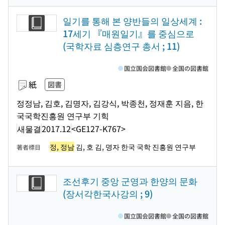
일기를 통해 본 양반들의 일상세계 :
17세기 『매원일기』를 중심으로
(국학자료 심층연구 총서 ; 11)
国立国会図書館
全国の図書館
紙
図書
정정남, 김호, 김명자, 김강식, 박종천, 정재훈 지음, 한
국국학진흥원 연구부 기힉
새물결
2017.12
<GE127-K767>
정, 정남
김, 호 김, 명자 한국 국학 진흥원 연구부
著者標目
조선후기 중앙 군영과 한양의 문화
(장서각한국사강의 ; 9)
国立国会図書館
全国の図書館