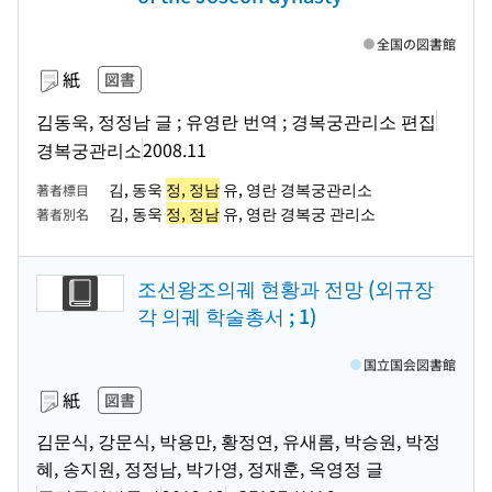
全国の図書館
紙
図書
김동욱, 정정남 글 ; 유영란 번역 ; 경복궁관리소 편집
경복궁관리소
2008.11
김, 동욱
정, 정남
유, 영란 경복궁관리소
著者標目
김, 동욱
정, 정남
유, 영란 경복궁 관리소
著者別名
조선왕조의궤 현황과 전망 (외규장
각 의궤 학술총서 ; 1)
国立国会図書館
紙
図書
김문식, 강문식, 박용만, 황정연, 유새롬, 박승원, 박정
혜, 송지원, 정정남, 박가영, 정재훈, 옥영정 글