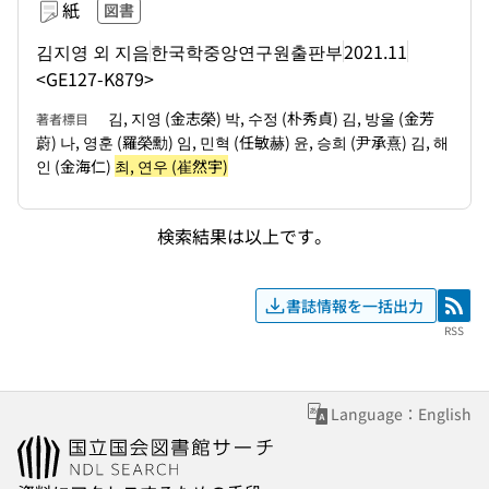
紙
図書
김지영 외 지음
한국학중앙연구원출판부
2021.11
<GE127-K879>
김, 지영 (金志榮) 박, 수정 (朴秀貞) 김, 방울 (金芳
著者標目
蔚) 나, 영훈 (羅榮勳) 임, 민혁 (任敏赫) 윤, 승희 (尹承熹) 김, 해
인 (金海仁)
최, 연우 (崔然宇)
検索結果は以上です。
書誌情報を一括出力
RSS
RSS
Language：English