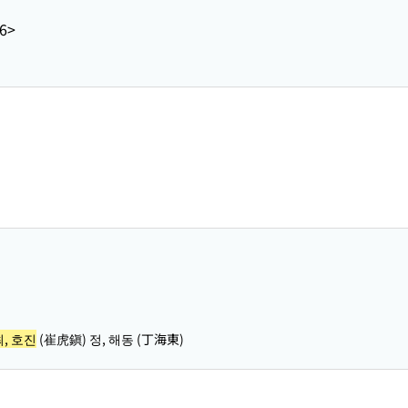
6>
최, 호진
(崔虎鎭) 정, 해동 (丁海東)