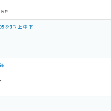
, 동진
95 전3권 上 中 下
想錄
>