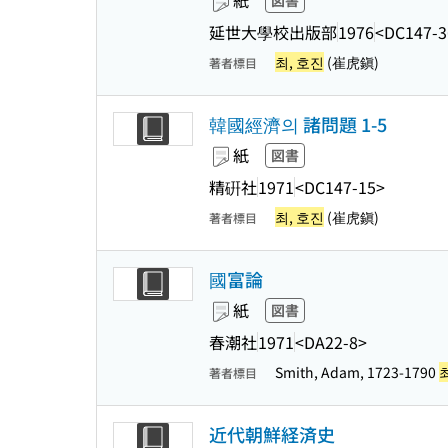
紙
図書
延世大學校出版部
1976
<DC147-3
최, 호진
(崔虎鎭)
著者標目
韓國經濟의 諸問題 1-5
紙
図書
精硏社
1971
<DC147-15>
최, 호진
(崔虎鎭)
著者標目
國富論
紙
図書
春潮社
1971
<DA22-8>
Smith, Adam, 1723-1790
著者標目
近代朝鮮経済史