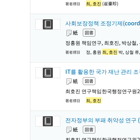
최, 호진
(崔豪珍)
著者標目
사회보장정책 조정기제(coordina
紙
図書
정홍원 책임연구, 최호진, 박상철,
정, 홍원
최, 호진
박, 상철 류
著者標目
IT를 활용한 국가 재난 관리 조직
紙
図書
최호진 연구책임
한국행정연구원
2
최, 호진
著者標目
전자정부의 부패 취약성 연구 (KI
紙
図書
최호진 연구책임
한국행정연구원
2