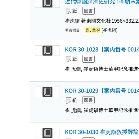
近代韓國經濟史硏究 : 李朝末
紙
図書
崔虎鎭 著
東國文化社
1956
<332.2
최, 호진
(崔虎鎭)
著者標目
KOR 30-1028【案内番号 0
紙
図書
崔 虎鎭, 崔虎鎭博士華甲記念推進
KOR 30-1029【案内番号 
紙
図書
崔 虎鎭, 崔虎鎭博士華甲記念推進
KOR 30-1030 崔虎鎭敎授評論集 :