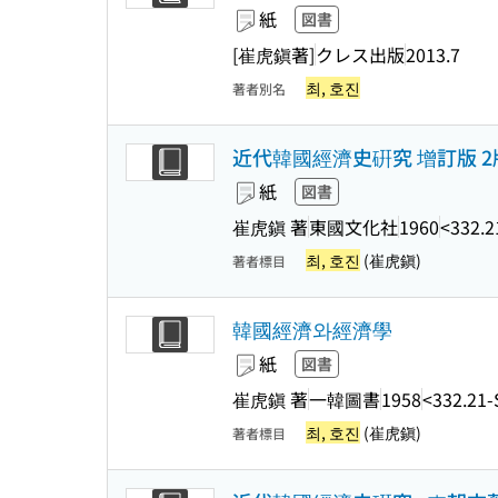
紙
図書
[崔虎鎭著]
クレス出版
2013.7
최, 호진
著者別名
近代韓國經濟史硏究 增訂版 2版 
紙
図書
崔虎鎭 著
東國文化社
1960
<332.2
최, 호진
(崔虎鎭)
著者標目
韓國經濟와經濟學
紙
図書
崔虎鎭 著
一韓圖書
1958
<332.21
최, 호진
(崔虎鎭)
著者標目