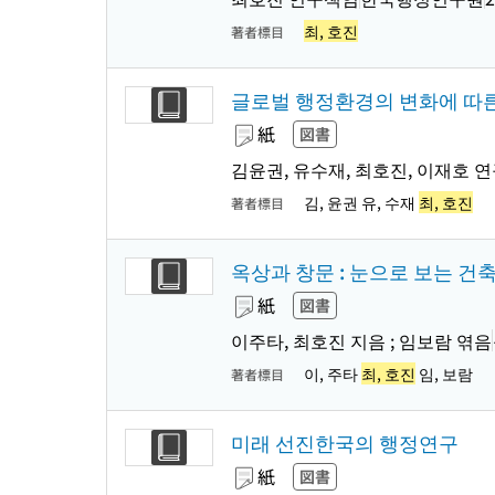
최, 호진
著者標目
글로벌 행정환경의 변화에 따른 미
紙
図書
김윤권, 유수재, 최호진, 이재호 
김, 윤권 유, 수재
최, 호진
著者標目
옥상과 창문 : 눈으로 보는 건
紙
図書
이주타, 최호진 지음 ; 임보람 엮음
이, 주타
최, 호진
임, 보람
著者標目
미래 선진한국의 행정연구
紙
図書