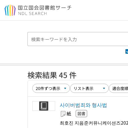
本文へ移動
検索結果 45 件
사이버범죄와 형사법
紙
図書
최호진 지음
준커뮤니케이션즈
202