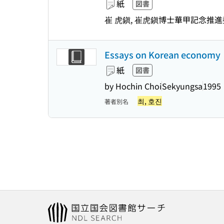
紙
図書
崔 虎鎭, 崔虎鎭博士華甲記念推進
Essays on Korean economy
紙
図書
by Hochin Choi
Sekyungsa
1995
최, 호진
著者別名