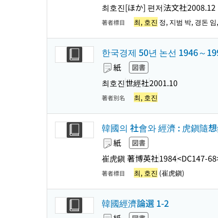
최호진[ほか] 편저
法文社
2008.12
최, 호진
정, 지범 박, 경돈 임
著者標目
한국경제 50년 논선 1946～19
紙
図書
최호진
世經社
2001.10
최, 호진
著者別名
韓國의 社會와 經濟 : 虎鎭隨
紙
図書
崔虎鎭 著
博英社
1984
<DC147-68
최, 호진
(崔虎鎭)
著者標目
韓國經濟論選 1-2