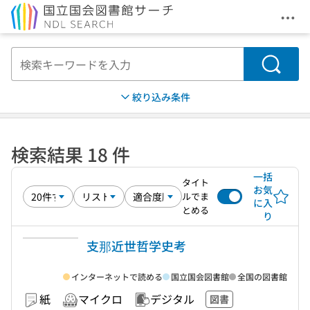
メニ
本文へ移動
検索
絞り込み条件
検索結果 18 件
一括
タイト
お気
ルでま
に入
とめる
り
支那近世哲学史考
インターネットで読める
国立国会図書館
全国の図書館
紙
マイクロ
デジタル
図書