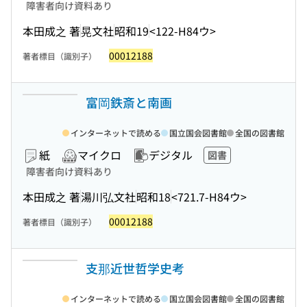
障害者向け資料あり
本田成之 著
晃文社
昭和19
<122-H84ウ>
00012188
著者標目（識別子）
富岡鉄斎と南画
インターネットで読める
国立国会図書館
全国の図書館
紙
マイクロ
デジタル
図書
障害者向け資料あり
本田成之 著
湯川弘文社
昭和18
<721.7-H84ウ>
00012188
著者標目（識別子）
支那近世哲学史考
インターネットで読める
国立国会図書館
全国の図書館