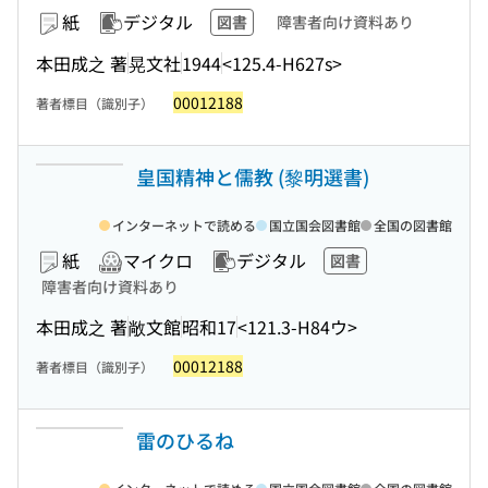
紙
デジタル
図書
障害者向け資料あり
本田成之 著
晃文社
1944
<125.4-H627s>
00012188
著者標目（識別子）
皇国精神と儒教 (黎明選書)
インターネットで読める
国立国会図書館
全国の図書館
紙
マイクロ
デジタル
図書
障害者向け資料あり
本田成之 著
敞文館
昭和17
<121.3-H84ウ>
00012188
著者標目（識別子）
雷のひるね