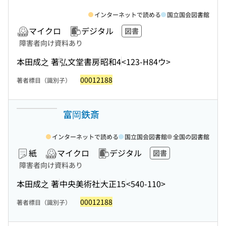
インターネットで読める
国立国会図書館
マイクロ
デジタル
図書
障害者向け資料あり
本田成之 著
弘文堂書房
昭和4
<123-H84ウ>
00012188
著者標目（識別子）
富岡鉄斎
インターネットで読める
国立国会図書館
全国の図書館
紙
マイクロ
デジタル
図書
障害者向け資料あり
本田成之 著
中央美術社
大正15
<540-110>
00012188
著者標目（識別子）