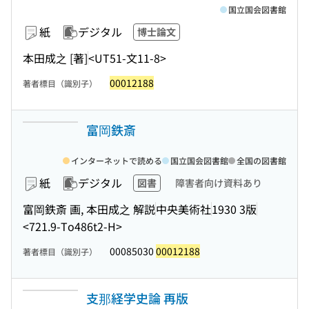
国立国会図書館
紙
デジタル
博士論文
本田成之 [著]
<UT51-文11-8>
00012188
著者標目（識別子）
富岡鉄斎
インターネットで読める
国立国会図書館
全国の図書館
紙
デジタル
図書
障害者向け資料あり
富岡鉄斎 画, 本田成之 解説
中央美術社
1930 3版
<721.9-To486t2-H>
00085030
00012188
著者標目（識別子）
支那経学史論 再版