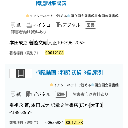
陶淵明集講義
インターネットで読める
国立国会図書館
全国の図書館
紙
マイクロ
デジタル
図書
障害者向け資料あり
本田成之 著
隆文館
大正10
<396-206>
00012188
著者標目（識別子）
桐陰論画 : 和訳 初編-3編,索引
インターネットで読める
国立国会図書館
紙
デジタル
図書
障害者向け資料あり
秦祖永 著, 本田成之 訳
彙文堂書店[ほか]
大正3
<199-395>
00655884
00012188
著者標目（識別子）