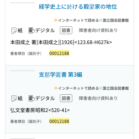
経学史上に於ける穀梁家の地位
インターネットで読める
国立国会図書館
紙
デジタル
図書
障害者向け資料あり
本田成之 著
[本田成之]
[1926]
<123.68-H627k>
00012188
著者標目（識別子）
支那学叢書 第3編
インターネットで読める
国立国会図書館
紙
デジタル
図書
障害者向け資料あり
弘文堂書房
昭和2
<520-41>
00012188
著者標目（識別子）