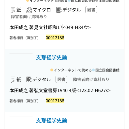
インターネットで読める
国立国会図書館
全国の図書館
紙
マイクロ
デジタル
図書
障害者向け資料あり
本田成之 著
晃文社
昭和17
<049-H84ウ>
00012188
著者標目（識別子）
支那経学史論
インターネットで読める
国立国会図書館
紙
デジタル
図書
障害者向け資料あり
本田成之 著
弘文堂書房
1940 4版
<123.02-H627s>
00012188
著者標目（識別子）
支那経学史論