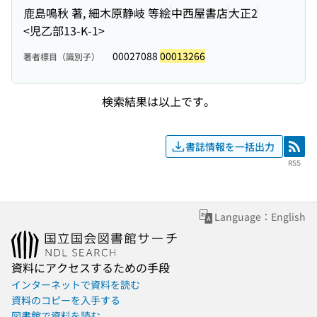
鹿島鳴秋 著, 細木原静岐 等絵
中西屋書店
大正2
<児乙部13-K-1>
00027088
00013266
著者標目（識別子）
検索結果は以上です。
書誌情報を一括出力
RSS
RSS
Language：English
資料にアクセスするための手段
インターネットで資料を読む
資料のコピーを入手する
図書館で資料を読む