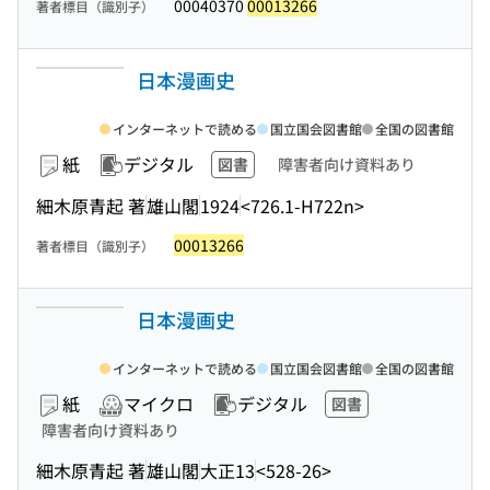
00040370
00013266
著者標目（識別子）
日本漫画史
インターネットで読める
国立国会図書館
全国の図書館
紙
デジタル
図書
障害者向け資料あり
細木原青起 著
雄山閣
1924
<726.1-H722n>
00013266
著者標目（識別子）
日本漫画史
インターネットで読める
国立国会図書館
全国の図書館
紙
マイクロ
デジタル
図書
障害者向け資料あり
細木原青起 著
雄山閣
大正13
<528-26>