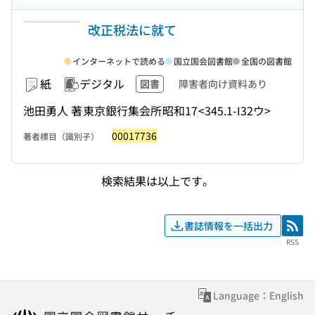
改正税法に就て
インターネットで読める
国立国会図書館
全国の図書館
紙
デジタル
図書
障害者向け資料あり
池田勇人 著
東京銀行集会所
昭和17
<345.1-I32ウ>
00017736
著者標目（識別子）
検索結果は以上です。
書誌情報を一括出力
RSS
RSS
Language：English