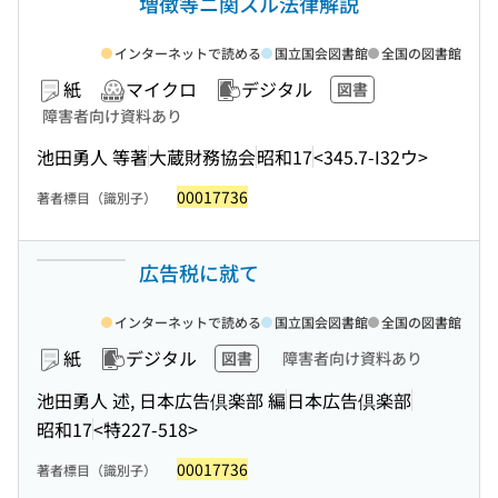
増徴等ニ関スル法律解説
インターネットで読める
国立国会図書館
全国の図書館
紙
マイクロ
デジタル
図書
障害者向け資料あり
池田勇人 等著
大蔵財務協会
昭和17
<345.7-I32ウ>
00017736
著者標目（識別子）
広告税に就て
インターネットで読める
国立国会図書館
全国の図書館
紙
デジタル
図書
障害者向け資料あり
池田勇人 述, 日本広告倶楽部 編
日本広告倶楽部
昭和17
<特227-518>
00017736
著者標目（識別子）