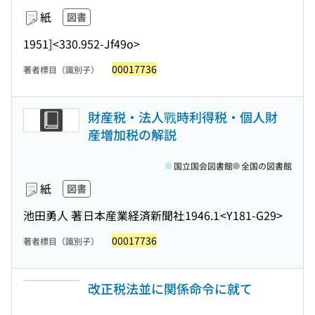
紙
図書
1951]
<330.952-Jf49o>
00017736
著者標目（識別子）
財産税・法人戰時利得税・個人財
産増加税の解説
国立国会図書館
全国の図書館
紙
図書
池田勇人 著
日本産業経済新聞社
1946.1
<Y181-G29>
00017736
著者標目（識別子）
改正税法並に関係命令に就て