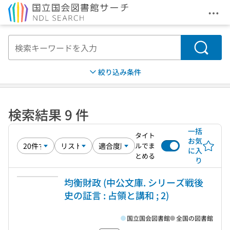
メニ
本文へ移動
検索
絞り込み条件
検索結果 9 件
一括
タイト
お気
ルでま
に入
とめる
り
均衡財政 (中公文庫. シリーズ戦後
史の証言 : 占領と講和 ; 2)
国立国会図書館
全国の図書館