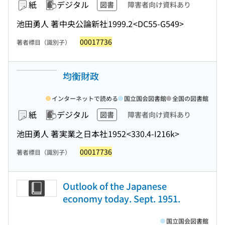
紙
デジタル
図書
障害者向け資料あり
池田勇人 著
中央公論新社
1999.2
<DC55-G549>
00017736
著者標目（識別子）
均衡財政
インターネットで読める
国立国会図書館
全国の図書館
紙
デジタル
図書
障害者向け資料あり
池田勇人 著
実業之日本社
1952
<330.4-I216k>
00017736
著者標目（識別子）
Outlook of the Japanese
economy today. Sept. 1951.
国立国会図書館