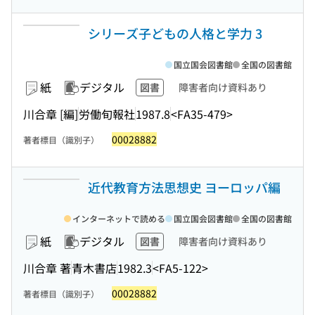
シリーズ子どもの人格と学力 3
国立国会図書館
全国の図書館
紙
デジタル
図書
障害者向け資料あり
川合章 [編]
労働旬報社
1987.8
<FA35-479>
00028882
著者標目（識別子）
近代教育方法思想史 ヨーロッパ編
インターネットで読める
国立国会図書館
全国の図書館
紙
デジタル
図書
障害者向け資料あり
川合章 著
青木書店
1982.3
<FA5-122>
00028882
著者標目（識別子）