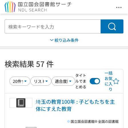
メニ
本文へ移動
検索
絞り込み条件
検索結果 57 件
一括
タイト
お気
ルでま
に入
とめる
り
埼玉の教育100年 : 子どもたちを主
体にすえた教育
国立国会図書館
全国の図書館