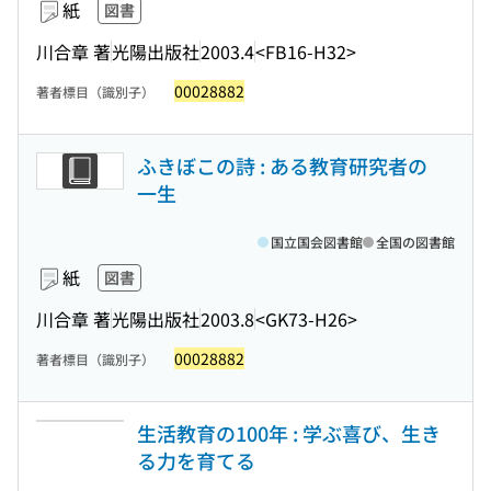
紙
図書
川合章 著
光陽出版社
2003.4
<FB16-H32>
00028882
著者標目（識別子）
ふきぼこの詩 : ある教育研究者の
一生
国立国会図書館
全国の図書館
紙
図書
川合章 著
光陽出版社
2003.8
<GK73-H26>
00028882
著者標目（識別子）
生活教育の100年 : 学ぶ喜び、生き
る力を育てる