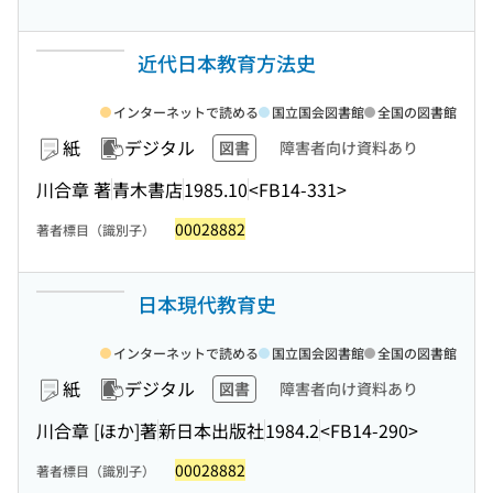
近代日本教育方法史
インターネットで読める
国立国会図書館
全国の図書館
紙
デジタル
図書
障害者向け資料あり
川合章 著
青木書店
1985.10
<FB14-331>
00028882
著者標目（識別子）
日本現代教育史
インターネットで読める
国立国会図書館
全国の図書館
紙
デジタル
図書
障害者向け資料あり
川合章 [ほか]著
新日本出版社
1984.2
<FB14-290>
00028882
著者標目（識別子）