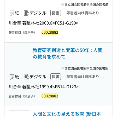
国立国会図書館
全国の図書館
紙
デジタル
図書
障害者向け資料あり
川合章 著
星林社
2000.6
<FC51-G190>
00028882
著者標目（識別子）
教育研究創造と変革の50年 : 人間
の教育を求めて
国立国会図書館
全国の図書館
紙
デジタル
図書
障害者向け資料あり
川合章 著
星林社
1999.4
<FB14-G123>
00028882
著者標目（識別子）
人間と文化の見える教育 (新日本