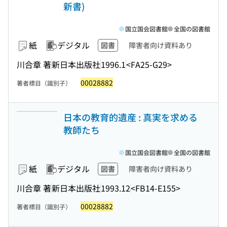
新書)
国立国会図書館
全国の図書館
紙
デジタル
図書
障害者向け資料あり
川合章 著
新日本出版社
1996.1
<FA25-G29>
00028882
著者標目（識別子）
日本の教育的遺産 : 真実を求める
教師たち
国立国会図書館
全国の図書館
紙
デジタル
図書
障害者向け資料あり
川合章 著
新日本出版社
1993.12
<FB14-E155>
00028882
著者標目（識別子）