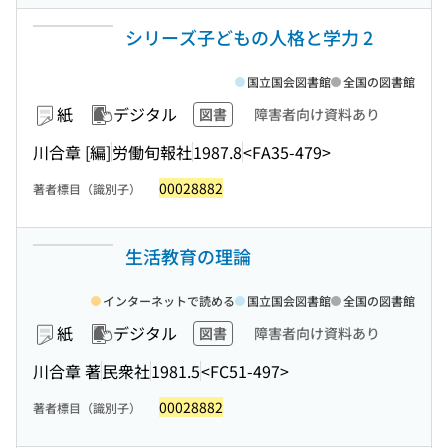
シリーズ子どもの人格と学力 2
国立国会図書館
全国の図書館
紙
デジタル
図書
障害者向け資料あり
川合章 [編]
労働旬報社
1987.8
<FA35-479>
00028882
著者標目（識別子）
生活教育の理論
インターネットで読める
国立国会図書館
全国の図書館
紙
デジタル
図書
障害者向け資料あり
川合章 著
民衆社
1981.5
<FC51-497>
00028882
著者標目（識別子）