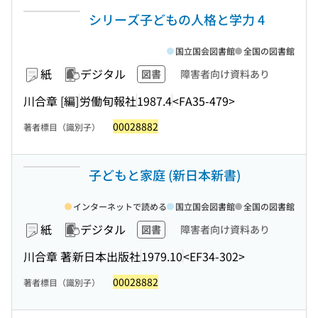
シリーズ子どもの人格と学力 4
国立国会図書館
全国の図書館
紙
デジタル
図書
障害者向け資料あり
川合章 [編]
労働旬報社
1987.4
<FA35-479>
00028882
著者標目（識別子）
子どもと家庭 (新日本新書)
インターネットで読める
国立国会図書館
全国の図書館
紙
デジタル
図書
障害者向け資料あり
川合章 著
新日本出版社
1979.10
<EF34-302>
00028882
著者標目（識別子）