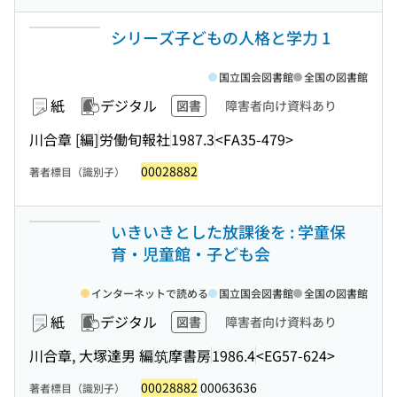
シリーズ子どもの人格と学力 1
国立国会図書館
全国の図書館
紙
デジタル
図書
障害者向け資料あり
川合章 [編]
労働旬報社
1987.3
<FA35-479>
00028882
著者標目（識別子）
いきいきとした放課後を : 学童保
育・児童館・子ども会
インターネットで読める
国立国会図書館
全国の図書館
紙
デジタル
図書
障害者向け資料あり
川合章, 大塚達男 編
筑摩書房
1986.4
<EG57-624>
00028882
00063636
著者標目（識別子）