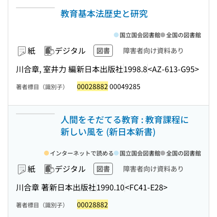
教育基本法歴史と研究
国立国会図書館
全国の図書館
紙
デジタル
図書
障害者向け資料あり
川合章, 室井力 編
新日本出版社
1998.8
<AZ-613-G95>
00028882
00049285
著者標目（識別子）
人間をそだてる教育 : 教育課程に
新しい風を (新日本新書)
インターネットで読める
国立国会図書館
全国の図書館
紙
デジタル
図書
障害者向け資料あり
川合章 著
新日本出版社
1990.10
<FC41-E28>
00028882
著者標目（識別子）